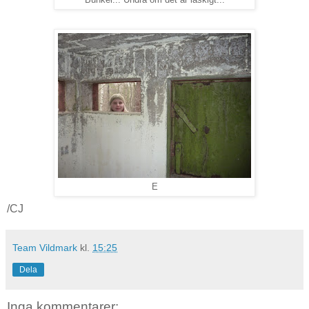
E
/CJ
Team Vildmark
kl.
15:25
Dela
Inga kommentarer: