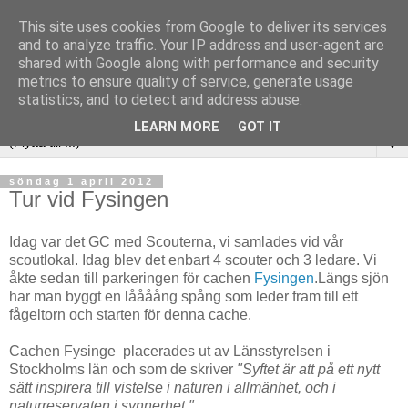
This site uses cookies from Google to deliver its services
and to analyze traffic. Your IP address and user-agent are
shared with Google along with performance and security
metrics to ensure quality of service, generate usage
statistics, and to detect and address abuse.
LEARN MORE
GOT IT
▼
söndag 1 april 2012
Tur vid Fysingen
Idag var det GC med Scouterna, vi samlades vid vår
scoutlokal. Idag blev det enbart 4 scouter och 3 ledare. Vi
åkte sedan till parkeringen för cachen
Fysingen
.Längs sjön
har man byggt en låååång spång som leder fram till ett
fågeltorn och starten för denna cache.
Cachen Fysinge placerades ut av Länsstyrelsen i
Stockholms län och som de skriver
"Syftet är att på ett nytt
sätt inspirera till vistelse i naturen i allmänhet, och i
naturreservaten i synnerhet."