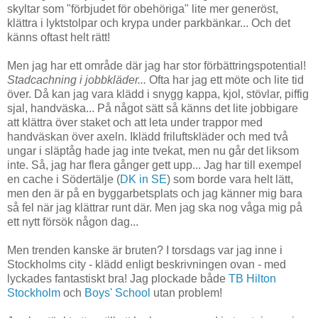
skyltar som "förbjudet för obehöriga" lite mer generöst,
klättra i lyktstolpar och krypa under parkbänkar... Och det
känns oftast helt rätt!
Men jag har ett område där jag har stor förbättringspotential!
Stadcachning i jobbkläder...
Ofta har jag ett möte och lite tid
över. Då kan jag vara klädd i snygg kappa, kjol, stövlar, piffig
sjal, handväska... På något sätt så känns det lite jobbigare
att klättra över staket och att leta under trappor med
handväskan över axeln. Iklädd friluftskläder och med två
ungar i släptåg hade jag inte tvekat, men nu går det liksom
inte. Så, jag har flera gånger gett upp... Jag har till exempel
en cache i Södertälje (
DK in SE
) som borde vara helt lätt,
men den är på en byggarbetsplats och jag känner mig bara
så fel när jag klättrar runt där. Men jag ska nog våga mig på
ett nytt försök någon dag...
Men trenden kanske är bruten? I torsdags var jag inne i
Stockholms city - klädd enligt beskrivningen ovan - med
lyckades fantastiskt bra! Jag plockade både
TB Hilton
Stockholm
och
Boys' School
utan problem!