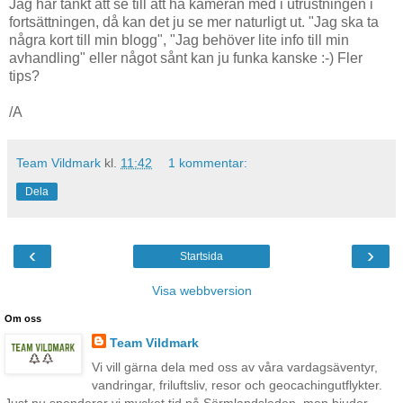
Jag har tänkt att se till att ha kameran med i utrustningen i
fortsättningen, då kan det ju se mer naturligt ut. "Jag ska ta
några kort till min blogg", "Jag behöver lite info till min
avhandling" eller något sånt kan ju funka kanske :-) Fler
tips?
/A
Team Vildmark
kl.
11:42
1 kommentar:
Dela
‹
›
Startsida
Visa webbversion
Om oss
Team Vildmark
Vi vill gärna dela med oss av våra vardagsäventyr,
vandringar, friluftsliv, resor och geocachingutflykter.