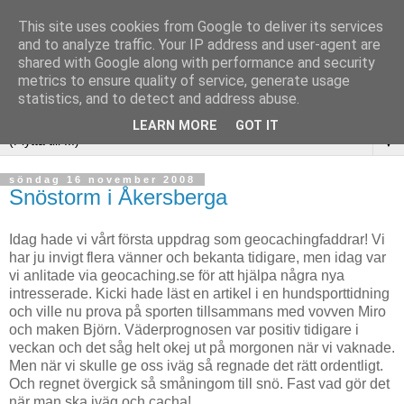
This site uses cookies from Google to deliver its services
and to analyze traffic. Your IP address and user-agent are
shared with Google along with performance and security
metrics to ensure quality of service, generate usage
statistics, and to detect and address abuse.
LEARN MORE
GOT IT
▼
söndag 16 november 2008
Snöstorm i Åkersberga
Idag hade vi vårt första uppdrag som geocachingfaddrar! Vi
har ju invigt flera vänner och bekanta tidigare, men idag var
vi anlitade via geocaching.se för att hjälpa några nya
intresserade. Kicki hade läst en artikel i en hundsporttidning
och ville nu prova på sporten tillsammans med vovven Miro
och maken Björn. Väderprognosen var positiv tidigare i
veckan och det såg helt okej ut på morgonen när vi vaknade.
Men när vi skulle ge oss iväg så regnade det rätt ordentligt.
Och regnet övergick så småningom till snö. Fast vad gör det
när man ska iväg och cacha!