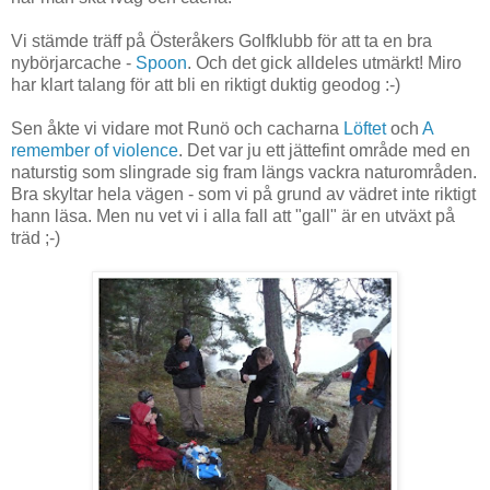
Vi stämde träff på Österåkers Golfklubb för att ta en bra
nybörjarcache -
Spoon
. Och det gick alldeles utmärkt! Miro
har klart talang för att bli en riktigt duktig geodog :-)
Sen åkte vi vidare mot Runö och cacharna
Löftet
och
A
remember of violence
. Det var ju ett jättefint område med en
naturstig som slingrade sig fram längs vackra naturområden.
Bra skyltar hela vägen - som vi på grund av vädret inte riktigt
hann läsa. Men nu vet vi i alla fall att "gall" är en utväxt på
träd ;-)