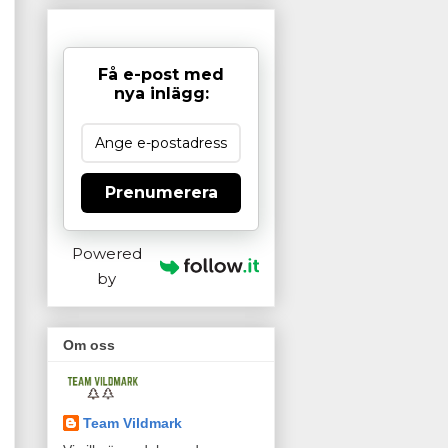
Få e-post med
nya inlägg:
Prenumerera
Powered
by
Om oss
Team Vildmark