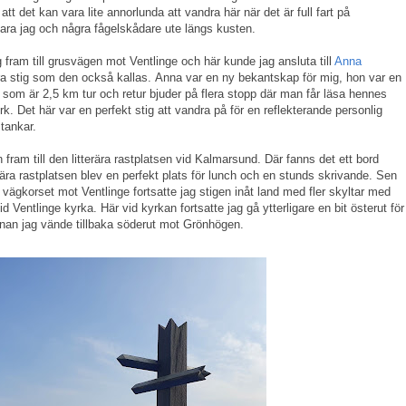
tt det kan vara lite annorlunda att vandra här när det är full fart på
ara jag och några fågelskådare ute längs kusten.
fram till grusvägen mot Ventlinge och här kunde jag ansluta till
Anna
rära stig som den också kallas. Anna var en ny bekantskap för mig, hon var en
en som är 2,5 km tur och retur bjuder på flera stopp där man får läsa hennes
k. Det här var en perfekt stig att vandra på för en reflekterande personlig
 tankar.
fram till den litterära rastplatsen vid Kalmarsund. Där fanns det ett bord
rära rastplatsen blev en perfekt plats för lunch och en stunds skrivande. Sen
 vägkorset mot Ventlinge fortsatte jag stigen inåt land med fler skyltar med
d Ventlinge kyrka. Här vid kyrkan fortsatte jag gå ytterligare en bit österut för
nnan jag vände tillbaka söderut mot Grönhögen.