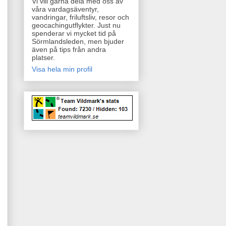
Vi vill gärna dela med oss av
våra vardagsäventyr,
vandringar, friluftsliv, resor och
geocachingutflykter. Just nu
spenderar vi mycket tid på
Sörmlandsleden, men bjuder
även på tips från andra
platser.
Visa hela min profil