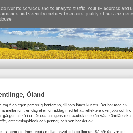
deliver its services and to analyze traffic. Your IP address and 
formance and security metrics to ensure quality of service, gen
abuse.
entlinge, Öland
så tog A en egen personlig konferens, till fots längs kusten. Det här med en
a mellanrum, en dag eller förmiddag med tid att reflektera över jobb och liv,
r gången alltså i en för oss aningens mer exotisk miljö än våra sörmländska
fe, anteckningsblock och pennor, och sen bar det av.
m slingrar sig fram precis mellan havet och golfbanan. Så här års var det