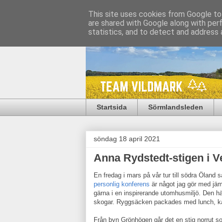
This site uses cookies from Google to 
are shared with Google along with per
statistics, and to detect and address 
Startsida
Sörmlandsleden
söndag 18 april 2021
Anna Rydstedt-stigen i V
En fredag i mars på vår tur till södra Öland 
personlig konferens
är något jag gör med jämn
gärna i en inspirerande utomhusmiljö. Den hä
skogar. Ryggsäcken packades med lunch, kaf
Från byn Grönhögen går det en stig norrut so