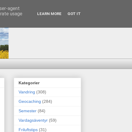
user-agent
erate usage
LEARN MORE
GOT IT
Kategorier
Vandring
(308)
Geocaching
(284)
Semester
(84)
Vardagsäventyr
(59)
Friluftstips
(31)