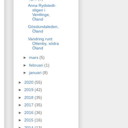
Anna Rydstedt-
stigen i
Ventlinge,
Öland
Gösslundaleden,
Öland
Vandring runt
Ottenby, södra
Öland
►
mars
(5)
►
februari
(1)
►
januari
(8)
►
2020
(55)
►
2019
(42)
►
2018
(35)
►
2017
(35)
►
2016
(36)
►
2015
(16)
►
2014
(13)