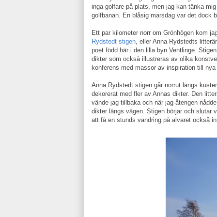
inga golfare på plats, men jag kan tänka mig a
golfbanan. En blåsig marsdag var det dock b
Ett par kilometer norr om Grönhögen kom jag 
Rydstedt stigen
, eller Anna Rydstedts litte
poet född här i den lilla byn Ventlinge. Stig
dikter som också illustreras av olika konstver
konferens med massor av inspiration till nya
Anna Rydstedt stigen går norrut längs kusten 
dekorerat med fler av Annas dikter. Den litte
vände jag tillbaka och när jag återigen nådde
dikter längs vägen. Stigen börjar och slutar vi
att få en stunds vandring på alvaret också i