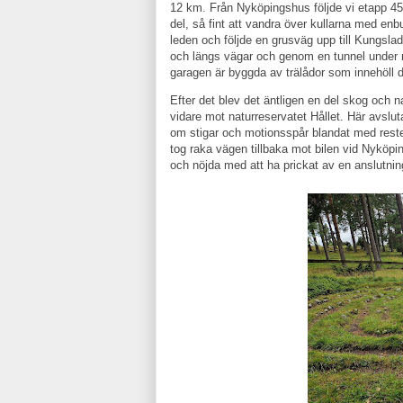
12 km. Från Nyköpingshus följde vi etapp 45 
del, så fint att vandra över kullarna med enb
leden och följde en grusväg upp till Kungsla
och längs vägar och genom en tunnel under m
garagen är byggda av trälådor som innehöll del
Efter det blev det äntligen en del skog och na
vidare mot naturreservatet Hållet. Här avslu
om stigar och motionsspår blandat med reste
tog raka vägen tillbaka mot bilen vid Nyköp
och nöjda med att ha prickat av en anslutning