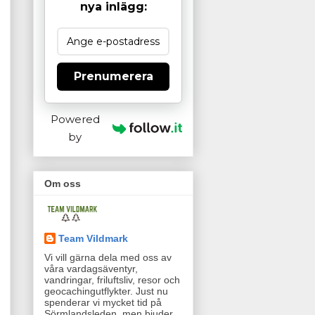
nya inlägg:
Prenumerera
Powered
by
Om oss
Team Vildmark
Vi vill gärna dela med oss av
våra vardagsäventyr,
vandringar, friluftsliv, resor och
geocachingutflykter. Just nu
spenderar vi mycket tid på
Sörmlandsleden, men bjuder