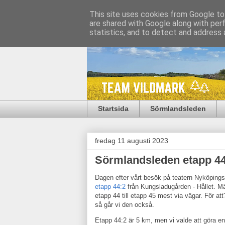
This site uses cookies from Google to 
are shared with Google along with per
statistics, and to detect and address 
Startsida
Sörmlandsleden
fredag 11 augusti 2023
Sörmlandsleden etapp 44:
Dagen efter vårt besök på teatern Nyköpings
etapp 44:2
från Kungsladugården - Hållet. Mär
etapp 44 till etapp 45 mest via vägar. För att
så går vi den också.
Etapp 44:2 är 5 km, men vi valde att göra en