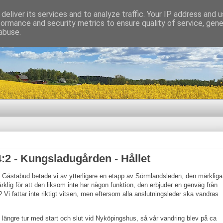
deliver its services and to analyze traffic. Your IP address and 
formance and security metrics to ensure quality of service, gen
abuse.
2 - Kungsladugården - Hållet
 Gästabud betade vi av ytterligare en etapp av Sörmlandsleden, den märkliga
klig för att den liksom inte har någon funktion, den erbjuder en genväg från
? Vi fattar inte riktigt vitsen, men eftersom alla anslutningsleder ska vandras
 längre tur med start och slut vid Nyköpingshus, så vår vandring blev på ca