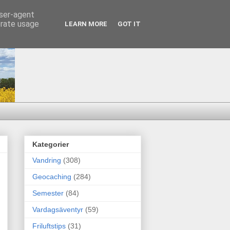
user-agent
erate usage
LEARN MORE
GOT IT
Kategorier
Vandring
(308)
Geocaching
(284)
Semester
(84)
Vardagsäventyr
(59)
Friluftstips
(31)