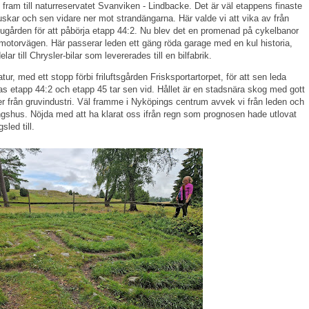
fram till naturreservatet Svanviken - Lindbacke. Det är väl etappens finaste
uskar och sen vidare ner mot strandängarna. Här valde vi att vika av från
dugården för att påbörja etapp 44:2. Nu blev det en promenad på cykelbanor
otorvägen. Här passerar leden ett gäng röda garage med en kul historia,
ar till Chrysler-bilar som levererades till en bilfabrik.
tur, med ett stopp förbi friluftsgården Frisksportartorpet, för att sen leda
tas etapp 44:2 och etapp 45 tar sen vid. Hållet är en stadsnära skog med gott
r från gruvindustri. Väl framme i Nyköpings centrum avvek vi från leden och
ingshus. Nöjda med att ha klarat oss ifrån regn som prognosen hade utlovat
sled till.