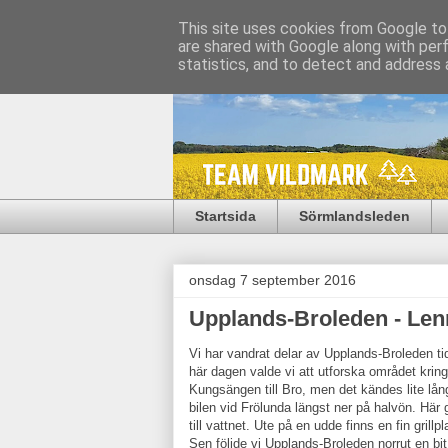
This site uses cookies from Google to 
are shared with Google along with per
statistics, and to detect and address 
Startsida
Sörmlandsleden
onsdag 7 september 2016
Upplands-Broleden - Len
Vi har vandrat delar av Upplands-Broleden tidi
här dagen valde vi att utforska området kring
Kungsängen till Bro, men det kändes lite långt
bilen vid Frölunda längst ner på halvön. Här 
till vattnet. Ute på en udde finns en fin grillp
Sen följde vi Upplands-Broleden norrut en bit,