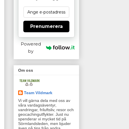
Prenumerera
Powered
by
Om oss
Team Vildmark
Vi vill gärna dela med oss av
våra vardagsäventyr,
vandringar, friluftsliv, resor och
geocachingutflykter. Just nu
spenderar vi mycket tid på
Sörmlandsleden, men bjuder
även på tips från andra