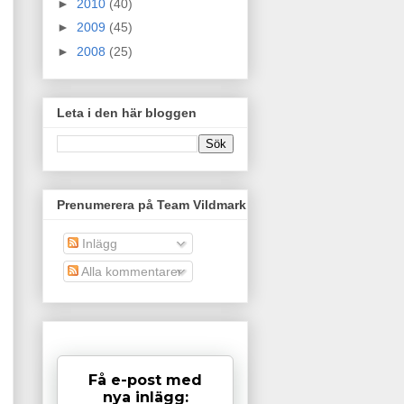
►
2010
(40)
►
2009
(45)
►
2008
(25)
Leta i den här bloggen
Prenumerera på Team Vildmark
Inlägg
Alla kommentarer
Få e-post med
nya inlägg: