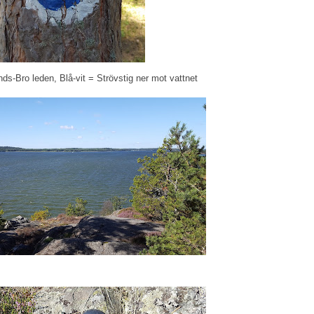
s-Bro leden, Blå-vit = Strövstig ner mot vattnet