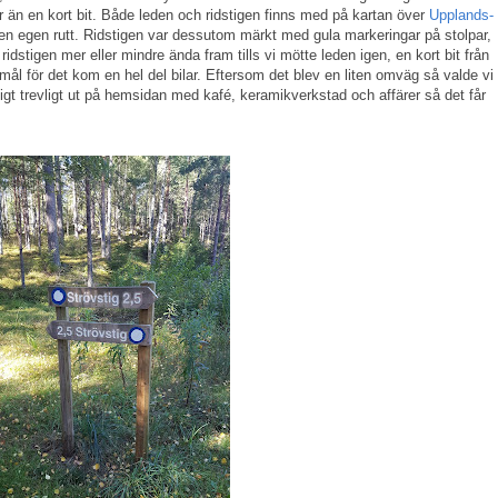
er än en kort bit. Både leden och ridstigen finns med på kartan över
Upplands-
p en egen rutt. Ridstigen var dessutom märkt med gula markeringar på stolpar,
e ridstigen mer eller mindre ända fram tills vi mötte leden igen, en kort bit från
smål för det kom en hel del bilar. Eftersom det blev en liten omväg så valde vi
gt trevligt ut på hemsidan med kafé, keramikverkstad och affärer så det får