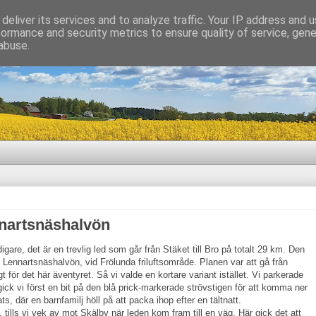
deliver its services and to analyze traffic. Your IP address and 
formance and security metrics to ensure quality of service, gen
abuse.
nartsnäshalvön
gare, det är en trevlig led som går från Stäket till Bro på totalt 29 km. Den
 Lennartsnäshalvön, vid Frölunda friluftsområde. Planen var att gå från
 för det här äventyret. Så vi valde en kortare variant istället. Vi parkerade
gick vi först en bit på den blå prick-markerade strövstigen för att komma ner
lats, där en barnfamilj höll på att packa ihop efter en tältnatt.
 tills vi vek av mot Skälby när leden kom fram till en väg. Här gick det att