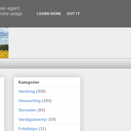
user-agent
erate usage
LEARN MORE
GOT IT
Kategorier
Vandring
(308)
Geocaching
(284)
Semester
(84)
Vardagsäventyr
(59)
Friluftstips
(31)