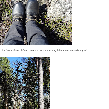
lite ömma fötter i början men tror de kommer nog bli favoriter så småningom!