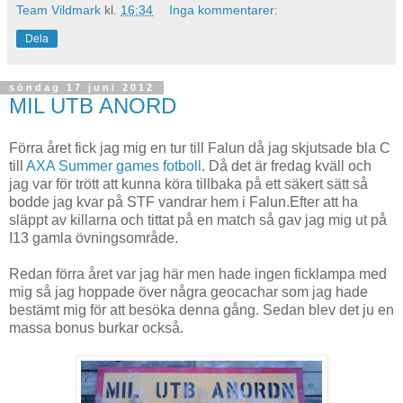
Team Vildmark
kl.
16:34
Inga kommentarer:
Dela
söndag 17 juni 2012
MIL UTB ANORD
Förra året fick jag mig en tur till Falun då jag skjutsade bla C
till
AXA Summer games fotboll
. Då det är fredag kväll och
jag var för trött att kunna köra tillbaka på ett säkert sätt så
bodde jag kvar på STF vandrar hem i Falun.Efter att ha
släppt av killarna och tittat på en match så gav jag mig ut på
I13 gamla övningsområde.
Redan förra året var jag här men hade ingen ficklampa med
mig så jag hoppade över några geocachar som jag hade
bestämt mig för att besöka denna gång. Sedan blev det ju en
massa bonus burkar också.