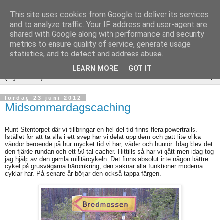
This site uses cookies from Google to deliver its services
and to analyze traffic. Your IP address and user-agent are
shared with Google along with performance and security
metrics to ensure quality of service, generate usage
statistics, and to detect and address abuse.
LEARN MORE
GOT IT
▼
lördag 23 juni 2012
Midsommardagscaching
Runt Stentorpet där vi tillbringar en hel del tid finns flera powertrails.
Istället för att ta alla i ett svep har vi delat upp dem och gått lite olika
vändor beroende på hur mycket tid vi har, väder och humör. Idag blev det
den fjärde rundan och ett 50-tal cacher. Hittills så har vi gått men idag tog
jag hjälp av den gamla militärcykeln. Det finns absolut inte någon bättre
cykel på grusvägarna häromkring, den saknar alla funktioner moderna
cyklar har. På senare år börjar den också tappa färgen.