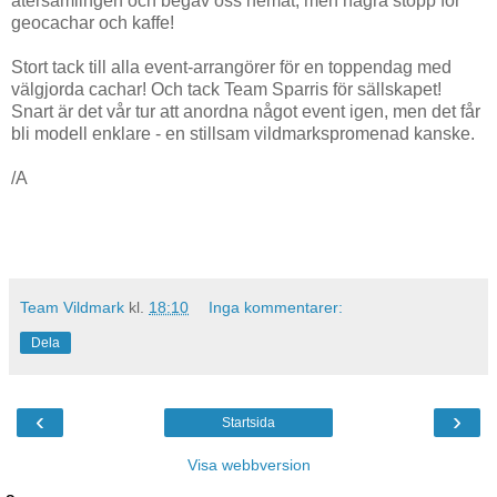
återsamlingen och begav oss hemåt, men några stopp för
geocachar och kaffe!
Stort tack till alla event-arrangörer för en toppendag med
välgjorda cachar! Och tack Team Sparris för sällskapet!
Snart är det vår tur att anordna något event igen, men det får
bli modell enklare - en stillsam vildmarkspromenad kanske.
/A
Team Vildmark
kl.
18:10
Inga kommentarer:
Dela
‹
›
Startsida
Visa webbversion