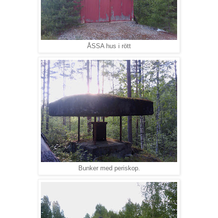
ÅSSA hus i rött
Bunker med periskop.