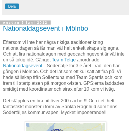
Dela
onsdag 6 juni 2012
Nationaldagsevent i Mölnbo
Eftersom vi inte har några riktiga traditioner kring
nationaldagen så får man väl helt enkelt skapa sig egna.
Och att fira nationaldagen med geocachingevent är väl inte
en så tokig idé. Gänget
Team Telge
anordnade
Nationaldagsevent
i Södertälje för 3:e året i rad, den här
gången i Mölnbo. Och det lät som ett kul sätt att fira på! Vi
hade sällskap från Sollentuna med Team Sparris och kom
fram till startplatsen på morgonkvisten. GPS:erna laddades
smidigt med koordinater och strax efter 10 kom vi iväg.
Det släpptes en bra bit över 200 cacher!!! Och i ett helt
fantastiskt mönster i form av Sankta Ragnhild som finns i
Södertäljes kommunvapen. Mycket imponerande!!