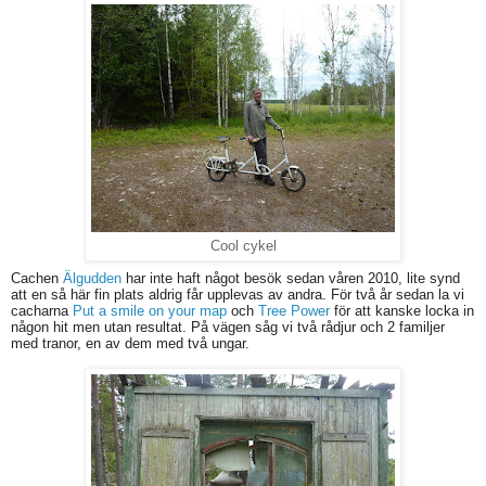
Cool cykel
Cachen
Älgudden
har inte haft något besök sedan våren 2010, lite synd
att en så här fin plats aldrig får upplevas av andra. För två år sedan la vi
cacharna
Put a smile on your map
och
Tree Power
för att kanske locka in
någon hit men utan resultat. På vägen såg vi två rådjur och 2 familjer
med tranor, en av dem med två ungar.