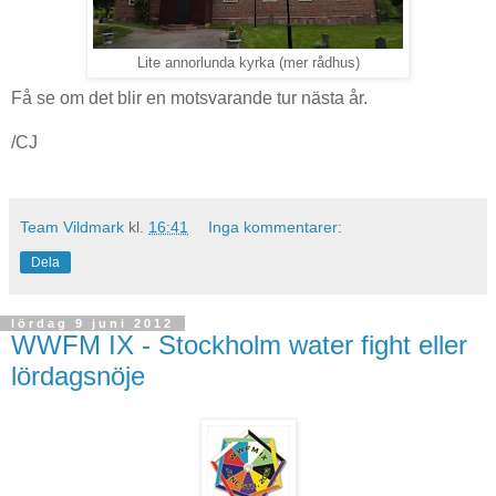
Lite annorlunda kyrka (mer rådhus)
Få se om det blir en motsvarande tur nästa år.
/CJ
Team Vildmark
kl.
16:41
Inga kommentarer:
Dela
lördag 9 juni 2012
WWFM IX - Stockholm water fight eller
lördagsnöje