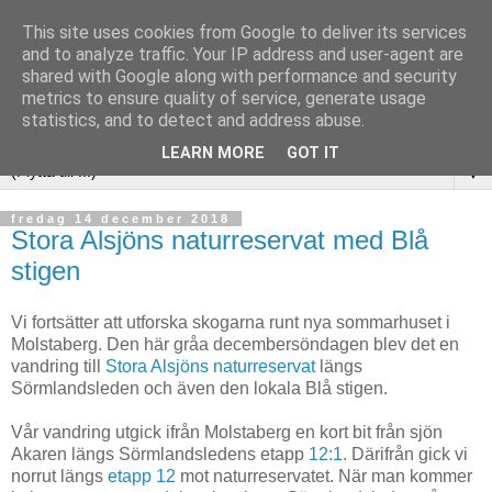
This site uses cookies from Google to deliver its services
and to analyze traffic. Your IP address and user-agent are
shared with Google along with performance and security
metrics to ensure quality of service, generate usage
statistics, and to detect and address abuse.
LEARN MORE
GOT IT
▼
fredag 14 december 2018
Stora Alsjöns naturreservat med Blå
stigen
Vi fortsätter att utforska skogarna runt nya sommarhuset i
Molstaberg. Den här gråa decembersöndagen blev det en
vandring till
Stora Alsjöns naturreservat
längs
Sörmlandsleden och även den lokala Blå stigen.
Vår vandring utgick ifrån Molstaberg en kort bit från sjön
Akaren längs Sörmlandsledens etapp
12:1
. Därifrån gick vi
norrut längs
etapp 12
mot naturreservatet. När man kommer