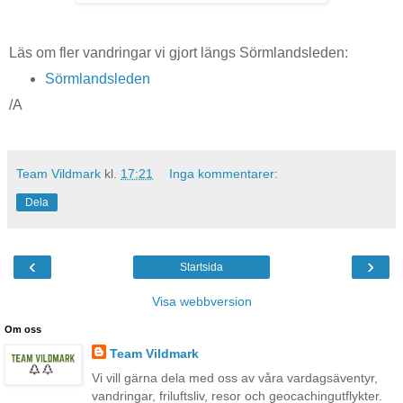
Läs om fler vandringar vi gjort längs Sörmlandsleden:
Sörmlandsleden
/A
Team Vildmark
kl.
17:21
Inga kommentarer:
Dela
‹
›
Startsida
Visa webbversion
Om oss
Team Vildmark
Vi vill gärna dela med oss av våra vardagsäventyr,
vandringar, friluftsliv, resor och geocachingutflykter.