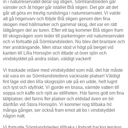
in i naturreservatet delar sig stigen, Sörmlandsleden går
vänster och åt höger går istället Blå stigen. Det gör att det
går att göra en trevlig rundslinga i naturreservatet. Vi valde
att gå högervarv och följde Blå stigen genom den fina
skogen med hällmarker och gammal skog, det var en rätt
lättgången del av turen. Efter ett tag kommer Blå stigen fram
till skogsvägen som leder till parkeringen vid naturreservatet
och vi fortsatte på Sörmlandsleden. Nu blev det brantare och
mer ansträngande. Men strax stod vi högt på berget vid
kanten till Lilla Horssjön och tittade ut över sjön och
vindskyddet på andra sidan, väldigt vackert!
Vi traskade vidare med vindskyddet som mål, det här måste
väl vara en av Sörmlandsledens vackraste platser! Väldigt
fint läge vid den lilla skogssjön ute på en udde, helt lugnt
och tyst och idylliskt. Vi gjorde en brasa, värmde vatten till
soppa och kaffe och njöt av stillheten. Här fanns gott om fina
tältplatser, det fanns fler platser och eldstad även en bit
därifrån vid Stora Horssjön. Vi kommer nog tillbaka hit
många gånger, ser också fram emot att bo i vindskyddet
någon natt.
Vi fortsatte Sörmlandsleden tillbaka i fortsatt backig terräng