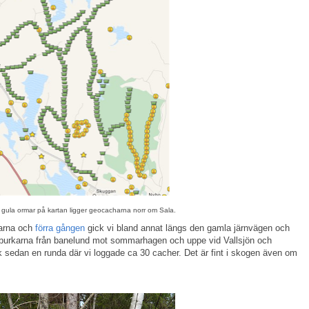
 gula ormar på kartan ligger geocacharna norr om Sala.
garna och
förra gången
gick vi bland annat längs den gamla järnvägen och
i burkarna från banelund mot sommarhagen och uppe vid Vallsjön och
k sedan en runda där vi loggade ca 30 cacher. Det är fint i skogen även om