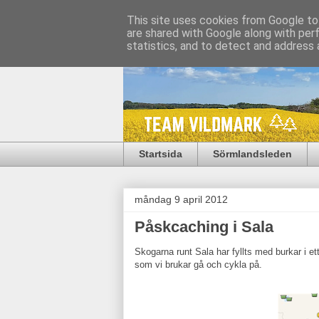
This site uses cookies from Google to 
are shared with Google along with per
statistics, and to detect and address 
Startsida
Sörmlandsleden
måndag 9 april 2012
Påskcaching i Sala
Skogarna runt Sala har fyllts med burkar i ett
som vi brukar gå och cykla på.