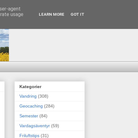
user-agent
erate usage
LEARN MORE
GOT IT
Kategorier
Vandring
(308)
Geocaching
(284)
Semester
(84)
Vardagsäventyr
(59)
Friluftstips
(31)