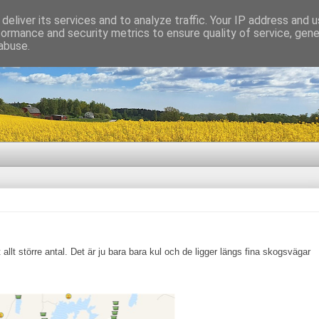
deliver its services and to analyze traffic. Your IP address and 
formance and security metrics to ensure quality of service, gen
abuse.
 allt större antal. Det är ju bara bara kul och de ligger längs fina skogsvägar