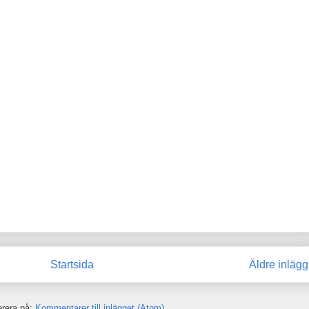
Startsida
Äldre inlägg
rera på:
Kommentarer till inlägget (Atom)