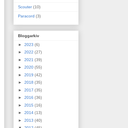
Scouter
(10)
Paracord
(3)
Bloggarkiv
►
2023
(6)
►
2022
(27)
►
2021
(39)
►
2020
(55)
►
2019
(42)
►
2018
(35)
►
2017
(35)
►
2016
(36)
►
2015
(16)
►
2014
(13)
►
2013
(40)
▼
2012
(45)