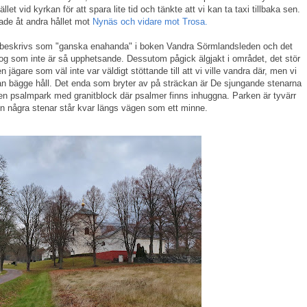
et vid kyrkan för att spara lite tid och tänkte att vi kan ta taxi tillbaka sen.
rade åt andra hållet mot
Nynäs och vidare mot Trosa.
ch beskrivs som "ganska enahanda" i boken Vandra Sörmlandsleden och det
og som inte är så upphetsande. Dessutom pågick älgjakt i området, det stör
 jägare som väl inte var väldigt stöttande till att vi ville vandra där, men vi
ån bägge håll. Det enda som bryter av på sträckan är De sjungande stenarna
re en psalmpark med granitblock där psalmer finns inhuggna. Parken är tyvärr
n några stenar står kvar längs vägen som ett minne.