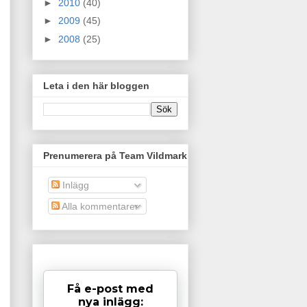
►
2010
(40)
►
2009
(45)
►
2008
(25)
Leta i den här bloggen
Prenumerera på Team Vildmark
Inlägg
Alla kommentarer
Få e-post med
nya inlägg: