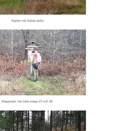
Starten vid Svärta kyrka
Etappstart, här möts etapp 47 och 48