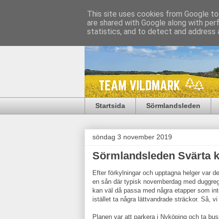
This site uses cookies from Google to 
are shared with Google along with per
statistics, and to detect and address 
Startsida
Sörmlandsleden
söndag 3 november 2019
Sörmlandsleden Svärta ky
Efter förkylningar och upptagna helger var d
en sån där typisk novemberdag med duggregn 
kan väl då passa med några etapper som inte
istället ta några lättvandrade sträckor. Så,
Planen var att parkera i Nyköping och ta b