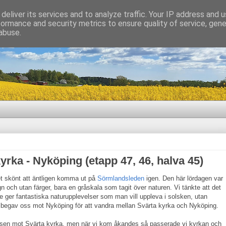
deliver its services and to analyze traffic. Your IP address and 
formance and security metrics to ensure quality of service, gen
abuse.
rka - Nyköping (etapp 47, 46, halva 45)
et skönt att äntligen komma ut på
Sörmlandsleden
igen. Den här lördagen var
och utan färger, bara en gråskala som tagit över naturen. Vi tänkte att det
 ger fantastiska naturupplevelser som man vill uppleva i solsken, utan
 vi begav oss mot Nyköping för att vandra mellan Svärta kyrka och Nyköping.
ussen mot Svärta kyrka, men när vi kom åkandes så passerade vi kyrkan och