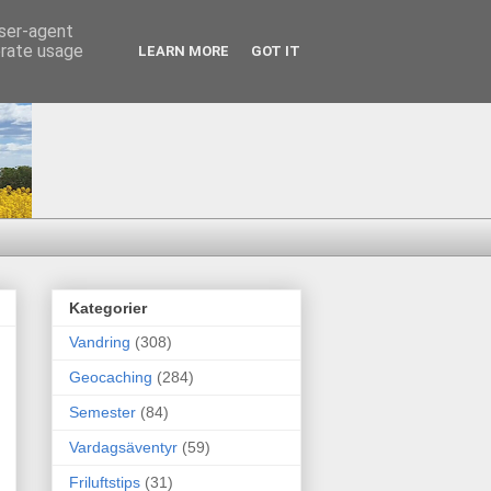
user-agent
erate usage
LEARN MORE
GOT IT
Kategorier
Vandring
(308)
Geocaching
(284)
Semester
(84)
Vardagsäventyr
(59)
Friluftstips
(31)