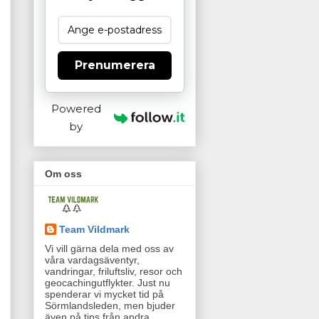
Prenumerera
Powered
by
Om oss
Team Vildmark
Vi vill gärna dela med oss av
våra vardagsäventyr,
vandringar, friluftsliv, resor och
geocachingutflykter. Just nu
spenderar vi mycket tid på
Sörmlandsleden, men bjuder
även på tips från andra