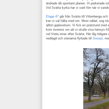
ändrade då spontant planen. Vi parkerade iställ
Vid Svärta kyrka har vi varit förr när vi vand
Etapp 47
går från Svärta till Vittenberga o
kan vi väl hålla med om. Mest odlad, ung sk
alltid upplevelsen. Vi fick en pratstund med en
kom överens om att vi skulle visa hänsyn fr
vid Vreta strax efter Svärta. Här låg tidiga
nedlagd och stenarna flyttade till
Gnosjö
, me