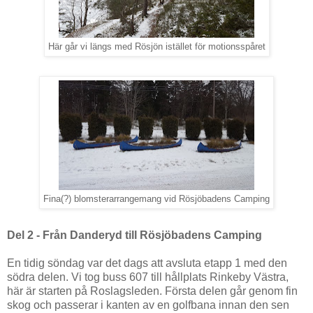
Här går vi längs med Rösjön istället för motionsspåret
Fina(?) blomsterarrangemang vid Rösjöbadens Camping
Del 2 - Från Danderyd till Rösjöbadens Camping
En tidig söndag var det dags att avsluta etapp 1 med den
södra delen. Vi tog buss 607 till hållplats Rinkeby Västra,
här är starten på Roslagsleden. Första delen går genom fin
skog och passerar i kanten av en golfbana innan den sen