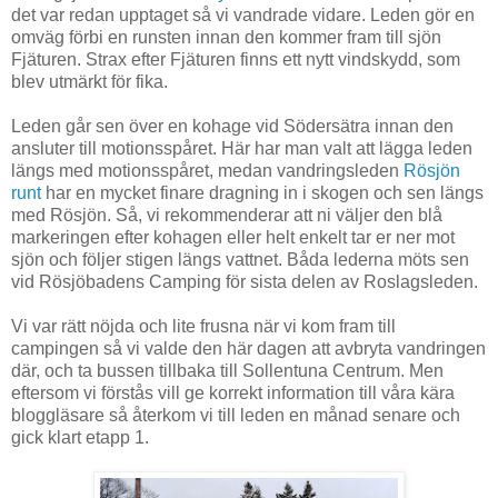
det var redan upptaget så vi vandrade vidare. Leden gör en
omväg förbi en runsten innan den kommer fram till sjön
Fjäturen. Strax efter Fjäturen finns ett nytt vindskydd, som
blev utmärkt för fika.
Leden går sen över en kohage vid Södersätra innan den
ansluter till motionsspåret. Här har man valt att lägga leden
längs med motionsspåret, medan vandringsleden
Rösjön
runt
har en mycket finare dragning in i skogen och sen längs
med Rösjön. Så, vi rekommenderar att ni väljer den blå
markeringen efter kohagen eller helt enkelt tar er ner mot
sjön och följer stigen längs vattnet. Båda lederna möts sen
vid Rösjöbadens Camping för sista delen av Roslagsleden.
Vi var rätt nöjda och lite frusna när vi kom fram till
campingen så vi valde den här dagen att avbryta vandringen
där, och ta bussen tillbaka till Sollentuna Centrum. Men
eftersom vi förstås vill ge korrekt information till våra kära
bloggläsare så återkom vi till leden en månad senare och
gick klart etapp 1.