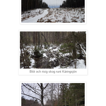
Blöt och risig skog runt Käringsjön