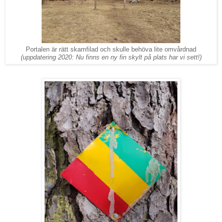
Portalen är rätt skamfilad och skulle behöva lite omvårdnad
(uppdatering 2020: Nu finns en ny fin skylt på plats har vi sett!)