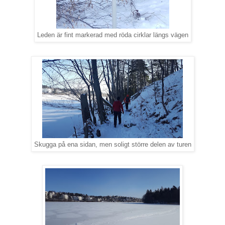
Leden är fint markerad med röda cirklar längs vägen
Skugga på ena sidan, men soligt större delen av turen