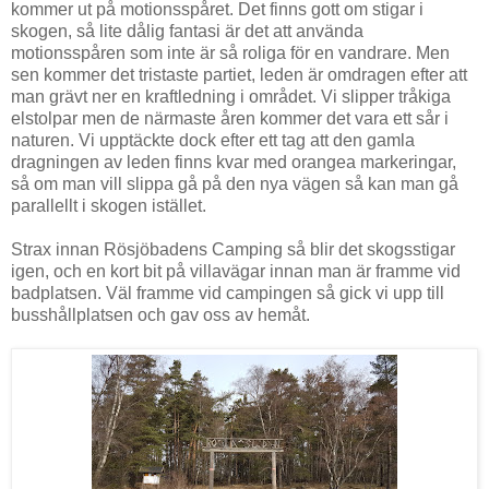
kommer ut på motionsspåret. Det finns gott om stigar i
skogen, så lite dålig fantasi är det att använda
motionsspåren som inte är så roliga för en vandrare. Men
sen kommer det tristaste partiet, leden är omdragen efter att
man grävt ner en kraftledning i området. Vi slipper tråkiga
elstolpar men de närmaste åren kommer det vara ett sår i
naturen. Vi upptäckte dock efter ett tag att den gamla
dragningen av leden finns kvar med orangea markeringar,
så om man vill slippa gå på den nya vägen så kan man gå
parallellt i skogen istället.
Strax innan Rösjöbadens Camping så blir det skogsstigar
igen, och en kort bit på villavägar innan man är framme vid
badplatsen. Väl framme vid campingen så gick vi upp till
busshållplatsen och gav oss av hemåt.