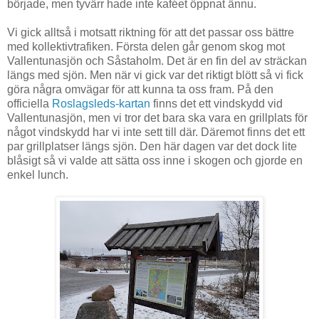
började, men tyvärr hade inte kaféet öppnat ännu.
Vi gick alltså i motsatt riktning för att det passar oss bättre
med kollektivtrafiken. Första delen går genom skog mot
Vallentunasjön och Såstaholm. Det är en fin del av sträckan
längs med sjön. Men när vi gick var det riktigt blött så vi fick
göra några omvägar för att kunna ta oss fram. På den
officiella
Roslagsleds-kartan
finns det ett vindskydd vid
Vallentunasjön, men vi tror det bara ska vara en grillplats för
något vindskydd har vi inte sett till där. Däremot finns det ett
par grillplatser längs sjön. Den här dagen var det dock lite
blåsigt så vi valde att sätta oss inne i skogen och gjorde en
enkel lunch.