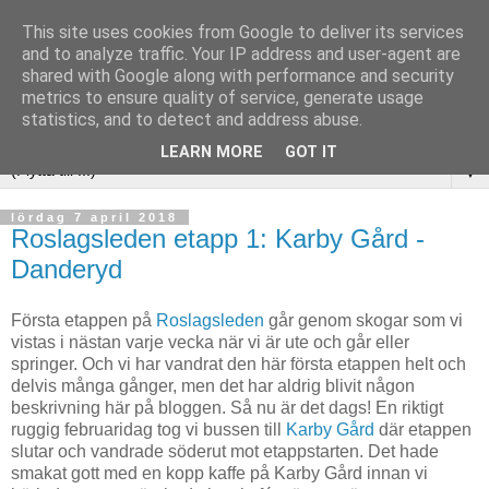
This site uses cookies from Google to deliver its services
and to analyze traffic. Your IP address and user-agent are
shared with Google along with performance and security
metrics to ensure quality of service, generate usage
statistics, and to detect and address abuse.
LEARN MORE
GOT IT
▼
lördag 7 april 2018
Roslagsleden etapp 1: Karby Gård -
Danderyd
Första etappen på
Roslagsleden
går genom skogar som vi
vistas i nästan varje vecka när vi är ute och går eller
springer. Och vi har vandrat den här första etappen helt och
delvis många gånger, men det har aldrig blivit någon
beskrivning här på bloggen. Så nu är det dags! En riktigt
ruggig februaridag tog vi bussen till
Karby Gård
där etappen
slutar och vandrade söderut mot etappstarten. Det hade
smakat gott med en kopp kaffe på Karby Gård innan vi