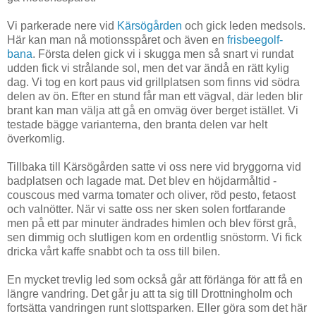
Vi parkerade nere vid
Kärsögården
och gick leden medsols.
Här kan man nå motionsspåret och även en
frisbeegolf-
bana
. Första delen gick vi i skugga men så snart vi rundat
udden fick vi strålande sol, men det var ändå en rätt kylig
dag. Vi tog en kort paus vid grillplatsen som finns vid södra
delen av ön. Efter en stund får man ett vägval, där leden blir
brant kan man välja att gå en omväg över berget istället. Vi
testade bägge varianterna, den branta delen var helt
överkomlig.
Tillbaka till Kärsögården satte vi oss nere vid bryggorna vid
badplatsen och lagade mat. Det blev en höjdarmåltid -
couscous med varma tomater och oliver, röd pesto, fetaost
och valnötter. När vi satte oss ner sken solen fortfarande
men på ett par minuter ändrades himlen och blev först grå,
sen dimmig och slutligen kom en ordentlig snöstorm. Vi fick
dricka vårt kaffe snabbt och ta oss till bilen.
En mycket trevlig led som också går att förlänga för att få en
längre vandring. Det går ju att ta sig till Drottningholm och
fortsätta vandringen runt slottsparken. Eller göra som det här