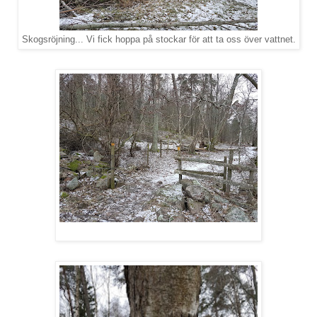
Skogsröjning... Vi fick hoppa på stockar för att ta oss över vattnet.