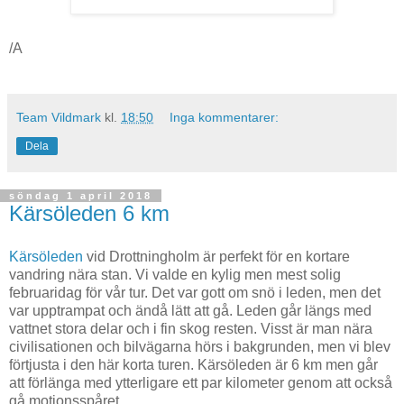
/A
Team Vildmark
kl.
18:50
Inga kommentarer:
Dela
söndag 1 april 2018
Kärsöleden 6 km
Kärsöleden
vid Drottningholm är perfekt för en kortare
vandring nära stan. Vi valde en kylig men mest solig
februaridag för vår tur. Det var gott om snö i leden, men det
var upptrampat och ändå lätt att gå. Leden går längs med
vattnet stora delar och i fin skog resten. Visst är man nära
civilisationen och bilvägarna hörs i bakgrunden, men vi blev
förtjusta i den här korta turen. Kärsöleden är 6 km men går
att förlänga med ytterligare ett par kilometer genom att också
gå motionsspåret.