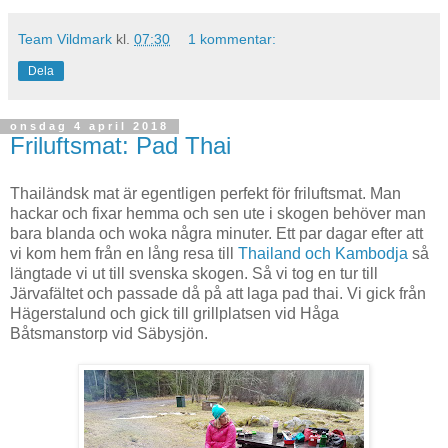
Team Vildmark
kl.
07:30
1 kommentar:
Dela
onsdag 4 april 2018
Friluftsmat: Pad Thai
Thailändsk mat är egentligen perfekt för friluftsmat. Man
hackar och fixar hemma och sen ute i skogen behöver man
bara blanda och woka några minuter. Ett par dagar efter att
vi kom hem från en lång resa till
Thailand och Kambodja
så
längtade vi ut till svenska skogen. Så vi tog en tur till
Järvafältet och passade då på att laga pad thai. Vi gick från
Hägerstalund och gick till grillplatsen vid Håga
Båtsmanstorp vid Säbysjön.