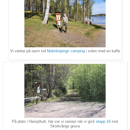
Vi väntar på taxin vid
Malmköpings camping
i solen med en kaffe
På plats i Harsjöhult, här var vi senast när vi gick
etapp 16
mot
Skottvångs gruva