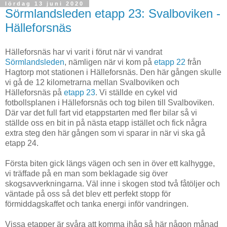
lördag 13 juni 2020
Sörmlandsleden etapp 23: Svalboviken -
Hälleforsnäs
Hälleforsnäs har vi varit i förut när vi vandrat
Sörmlandsleden
, nämligen när vi kom på
etapp 22
från
Hagtorp mot stationen i Hälleforsnäs. Den här gången skulle
vi gå de 12 kilometrarna mellan Svalboviken och
Hälleforsnäs på
etapp 23
. Vi ställde en cykel vid
fotbollsplanen i Hälleforsnäs och tog bilen till Svalboviken.
Där var det full fart vid etappstarten med fler bilar så vi
ställde oss en bit in på nästa etapp istället och fick några
extra steg den här gången som vi sparar in när vi ska gå
etapp 24.
Första biten gick längs vägen och sen in över ett kalhygge,
vi träffade på en man som beklagade sig över
skogsavverkningarna. Väl inne i skogen stod två fåtöljer och
väntade på oss så det blev ett perfekt stopp för
förmiddagskaffet och tanka energi inför vandringen.
Vissa etapper är svåra att komma ihåg så här någon månad