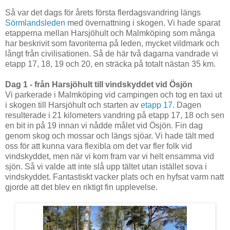
Så var det dags för årets första flerdagsvandring längs
Sörmlandsleden
med övernattning i skogen. Vi hade sparat
etapperna mellan Harsjöhult och Malmköping som många
har beskrivit som favoriterna på leden, mycket vildmark och
långt från civilisationen. Så de här två dagarna vandrade vi
etapp 17, 18, 19 och 20, en sträcka på totalt nästan 35 km.
Dag 1 - från Harsjöhult till vindskyddet vid Ösjön
Vi parkerade i Malmköping vid campingen och tog en taxi ut
i skogen till Harsjöhult och starten av
etapp 17
. Dagen
resulterade i 21 kilometers vandring på etapp 17, 18 och sen
en bit in på 19 innan vi nådde målet vid Ösjön. Fin dag
genom skog och mossar och längs sjöar. Vi hade tält med
oss för att kunna vara flexibla om det var fler folk vid
vindskyddet, men när vi kom fram var vi helt ensamma vid
sjön. Så vi valde att inte slå upp tältet utan istället sova i
vindskyddet. Fantastiskt vacker plats och en hyfsat varm natt
gjorde att det blev en riktigt fin upplevelse.