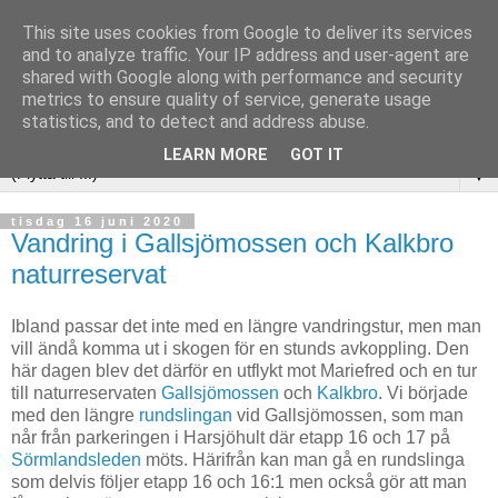
This site uses cookies from Google to deliver its services
and to analyze traffic. Your IP address and user-agent are
shared with Google along with performance and security
metrics to ensure quality of service, generate usage
statistics, and to detect and address abuse.
LEARN MORE
GOT IT
▼
tisdag 16 juni 2020
Vandring i Gallsjömossen och Kalkbro
naturreservat
Ibland passar det inte med en längre vandringstur, men man
vill ändå komma ut i skogen för en stunds avkoppling. Den
här dagen blev det därför en utflykt mot Mariefred och en tur
till naturreservaten
Gallsjömossen
och
Kalkbro
. Vi började
med den längre
rundslingan
vid Gallsjömossen, som man
når från parkeringen i Harsjöhult där etapp 16 och 17 på
Sörmlandsleden
möts. Härifrån kan man gå en rundslinga
som delvis följer etapp 16 och 16:1 men också gör att man