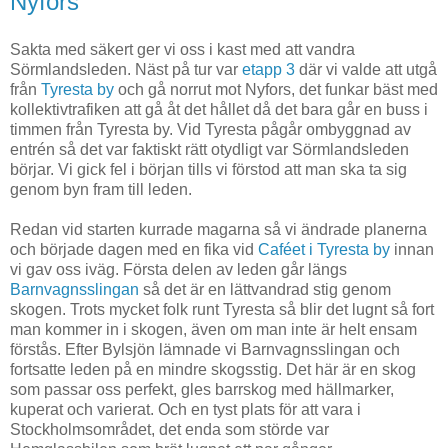
Nyfors
Sakta med säkert ger vi oss i kast med att vandra
Sörmlandsleden. Näst på tur var
etapp 3
där vi valde att utgå
från
Tyresta by
och gå norrut mot Nyfors, det funkar bäst med
kollektivtrafiken att gå åt det hållet då det bara går en buss i
timmen från Tyresta by. Vid Tyresta pågår ombyggnad av
entrén så det var faktiskt rätt otydligt var Sörmlandsleden
börjar. Vi gick fel i början tills vi förstod att man ska ta sig
genom byn fram till leden.
Redan vid starten kurrade magarna så vi ändrade planerna
och började dagen med en fika vid
Caféet i Tyresta by
innan
vi gav oss iväg. Första delen av leden går längs
Barnvagnsslingan
så det är en lättvandrad stig genom
skogen. Trots mycket folk runt Tyresta så blir det lugnt så fort
man kommer in i skogen, även om man inte är helt ensam
förstås. Efter Bylsjön lämnade vi Barnvagnsslingan och
fortsatte leden på en mindre skogsstig. Det här är en skog
som passar oss perfekt, gles barrskog med hällmarker,
kuperat och varierat. Och en tyst plats för att vara i
Stockholmsområdet, det enda som störde var