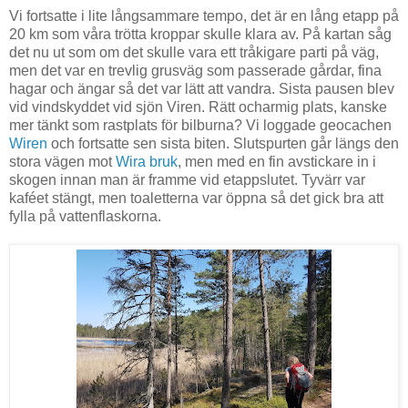
Vi fortsatte i lite långsammare tempo, det är en lång etapp på
20 km som våra trötta kroppar skulle klara av. På kartan såg
det nu ut som om det skulle vara ett tråkigare parti på väg,
men det var en trevlig grusväg som passerade gårdar, fina
hagar och ängar så det var lätt att vandra. Sista pausen blev
vid vindskyddet vid sjön Viren. Rätt ocharmig plats, kanske
mer tänkt som rastplats för bilburna? Vi loggade geocachen
Wiren
och fortsatte sen sista biten. Slutspurten går längs den
stora vägen mot
Wira bruk
, men med en fin avstickare in i
skogen innan man är framme vid etappslutet. Tyvärr var
kaféet stängt, men toaletterna var öppna så det gick bra att
fylla på vattenflaskorna.