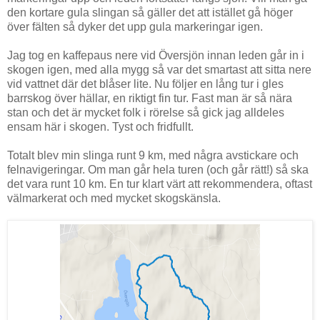
den kortare gula slingan så gäller det att istället gå höger
över fälten så dyker det upp gula markeringar igen.
Jag tog en kaffepaus nere vid Översjön innan leden går in i
skogen igen, med alla mygg så var det smartast att sitta nere
vid vattnet där det blåser lite. Nu följer en lång tur i gles
barrskog över hällar, en riktigt fin tur. Fast man är så nära
stan och det är mycket folk i rörelse så gick jag alldeles
ensam här i skogen. Tyst och fridfullt.
Totalt blev min slinga runt 9 km, med några avstickare och
felnavigeringar. Om man går hela turen (och går rätt!) så ska
det vara runt 10 km. En tur klart värt att rekommendera, oftast
välmarkerat och med mycket skogskänsla.