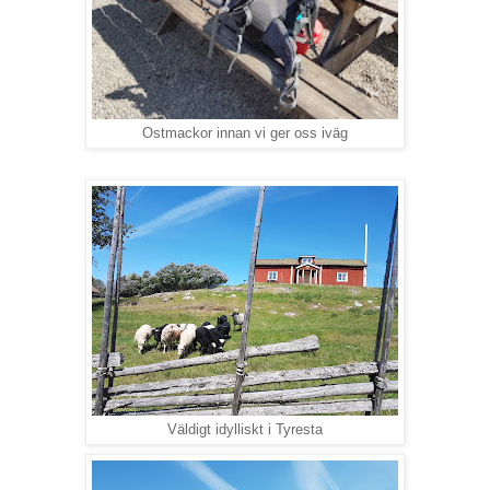
Ostmackor innan vi ger oss iväg
Väldigt idylliskt i Tyresta