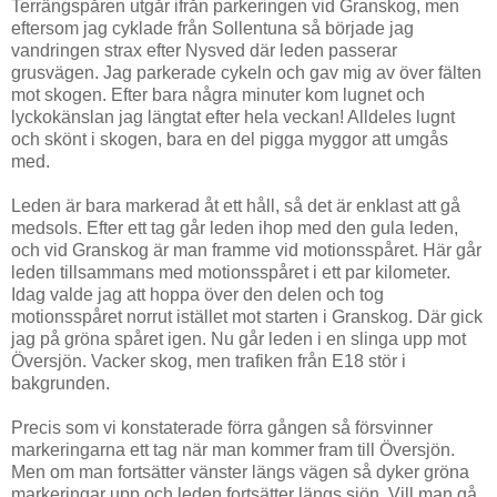
Terrängspåren utgår ifrån parkeringen vid Granskog, men
eftersom jag cyklade från Sollentuna så började jag
vandringen strax efter Nysved där leden passerar
grusvägen. Jag parkerade cykeln och gav mig av över fälten
mot skogen. Efter bara några minuter kom lugnet och
lyckokänslan jag längtat efter hela veckan! Alldeles lugnt
och skönt i skogen, bara en del pigga myggor att umgås
med.
Leden är bara markerad åt ett håll, så det är enklast att gå
medsols. Efter ett tag går leden ihop med den gula leden,
och vid Granskog är man framme vid motionsspåret. Här går
leden tillsammans med motionsspåret i ett par kilometer.
Idag valde jag att hoppa över den delen och tog
motionsspåret norrut istället mot starten i Granskog. Där gick
jag på gröna spåret igen. Nu går leden i en slinga upp mot
Översjön. Vacker skog, men trafiken från E18 stör i
bakgrunden.
Precis som vi konstaterade förra gången så försvinner
markeringarna ett tag när man kommer fram till Översjön.
Men om man fortsätter vänster längs vägen så dyker gröna
markeringar upp och leden fortsätter längs sjön. Vill man gå