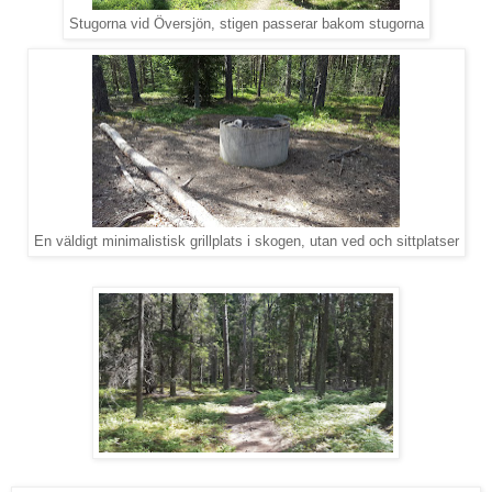
Stugorna vid Översjön, stigen passerar bakom stugorna
En väldigt minimalistisk grillplats i skogen, utan ved och sittplatser