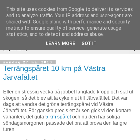
This site uses cookies from Google to deliver its services
and to analyze traffic. Your IP address and user-agent are
shared with Google along with performance and security
metrics to ensure quality of service, generate usage
statistics, and to detect and address abuse.
LEARN MORE
GOT IT
▼
söndag 27 maj 2018
Terrängspåret 10 km på Västra
Järvafältet
Efter en stressig vecka på jobbet längtade kropp och själ ut i
skogen, så det blev att ta cykeln ut till Järvafältet. Det var
dags att vandra det gröna terrängspåret vid Västra
Järvafältet. För ganska precis ett år sen gick vi den kortare
varianten, det gula
5 km spåret
och nu den här soliga
söndagsmorgonen passade det bra att prova den längre
turen.