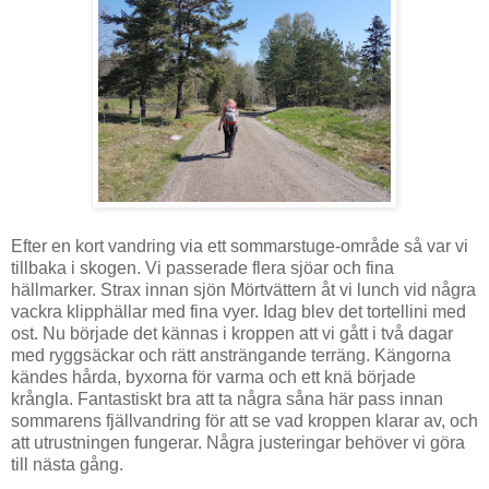
Efter en kort vandring via ett sommarstuge-område så var vi
tillbaka i skogen. Vi passerade flera sjöar och fina
hällmarker. Strax innan sjön Mörtvättern åt vi lunch vid några
vackra klipphällar med fina vyer. Idag blev det tortellini med
ost. Nu började det kännas i kroppen att vi gått i två dagar
med ryggsäckar och rätt ansträngande terräng. Kängorna
kändes hårda, byxorna för varma och ett knä började
krångla. Fantastiskt bra att ta några såna här pass innan
sommarens fjällvandring för att se vad kroppen klarar av, och
att utrustningen fungerar. Några justeringar behöver vi göra
till nästa gång.