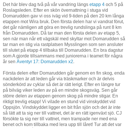
Det här blev dag två på vår vandring längs
etapp 4
och 5 på
Roslagsleden. Efter en skön övernattning i stuga vid
Domarudden gav vi oss iväg vid 9-tiden på den 20 km långa
etappen mot Wira bruk. Den första delen har vi vandrat förut,
det går nämligen att göra en trevlig rundslinga på runt 8 km
från Domarudden. Då tar man den första delen av etapp 5,
sen när man når ett vägskäl med skyltar mot Domarudden så
tar man en stig via rastplatsen Mysslingen som sen ansluter
till slutet på etapp 4 tillbaka till Domarudden. En bra dagstur
som A gjorde tillsammans med juniorerna i teamet för några
år sen
Äventyr 17: Domarudden x2
.
Första delen efter Domarudden går genom en fin skog, enda
nackdelen är att leden går via träskmarker och är delvis
sönderkörd av cyklar så det är rätt lerigt. Efter en längre tur
på bilväg viker leden av på en mindre skogsväg. Sen går
större delen av etappen genom skog på mindre stigar. En
riktigt trevlig etapp! Vi vilade en stund vid vinskyddet vid
Oppsjön. Vindskyddet ligger en bit från sjön och det är inte
så lätt att ta sig ner till vattnet, det är en rätt igenväxt sjö. CJ
försökte ta sig ner till vattnet, men trampade ner med ena
benet och kom tillbaka med lera upp till låret! Tur att det var