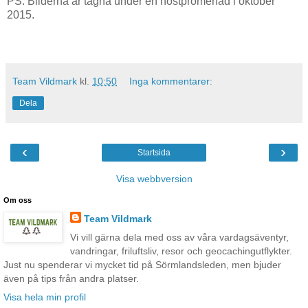
PS. Bilderna är tagna under en höstpromenad i oktober
2015.
Team Vildmark
kl.
10:50
Inga kommentarer:
Dela
‹
›
Startsida
Visa webbversion
Om oss
Team Vildmark
Vi vill gärna dela med oss av våra vardagsäventyr,
vandringar, friluftsliv, resor och geocachingutflykter.
Just nu spenderar vi mycket tid på Sörmlandsleden, men bjuder
även på tips från andra platser.
Visa hela min profil