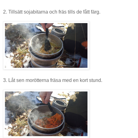
2. Tillsätt sojabitarna och fräs tills de fått färg.
3. Låt sen morötterna fräsa med en kort stund.