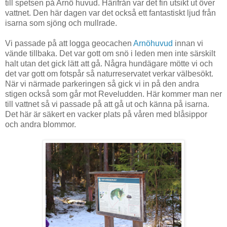
till spetsen på Arnö huvud. Härifrån var det fin utsikt ut över
vattnet. Den här dagen var det också ett fantastiskt ljud från
isarna som sjöng och mullrade.
Vi passade på att logga geocachen
Arnöhuvud
innan vi
vände tillbaka. Det var gott om snö i leden men inte särskilt
halt utan det gick lätt att gå. Några hundägare mötte vi och
det var gott om fotspår så naturreservatet verkar välbesökt.
När vi närmade parkeringen så gick vi in på den andra
stigen också som går mot Reveludden. Här kommer man ner
till vattnet så vi passade på att gå ut och känna på isarna.
Det här är säkert en vacker plats på våren med blåsippor
och andra blommor.