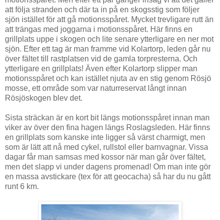
att följa stranden och där ta in på en skogsstig som följer
sjön istället för att gå motionsspåret. Mycket trevligare rutt än
att trängas med joggarna i motionsspåret. Här finns en
grillplats uppe i skogen och lite senare ytterligare en ner mot
sjön. Efter ett tag är man framme vid Kolartorp, leden går nu
över fältet till rastplatsen vid de gamla torpresterna. Och
ytterligare en grillplats! Även efter Kolartorp slipper man
motionsspåret och kan istället njuta av en stig genom Rösjö
mosse, ett område som var naturreservat långt innan
Rösjöskogen blev det.
Sista sträckan är en kort bit längs motionsspåret innan man
viker av över den fina hagen längs Roslagsleden. Här finns
en grillplats som kanske inte ligger så värst charmigt, men
som är lätt att nå med cykel, rullstol eller barnvagnar. Vissa
dagar får man samsas med kossor när man går över fältet,
men det slapp vi under dagens promenad! Om man inte gör
en massa avstickare (tex för att geocacha) så har du nu gått
runt 6 km.