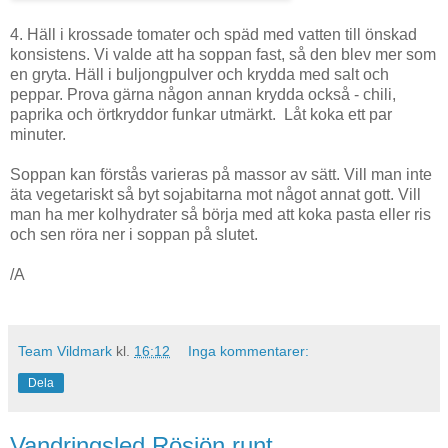
4. Häll i krossade tomater och späd med vatten till önskad
konsistens. Vi valde att ha soppan fast, så den blev mer som
en gryta. Häll i buljongpulver och krydda med salt och
peppar. Prova gärna någon annan krydda också - chili,
paprika och örtkryddor funkar utmärkt. Låt koka ett par
minuter.
Soppan kan förstås varieras på massor av sätt. Vill man inte
äta vegetariskt så byt sojabitarna mot något annat gott. Vill
man ha mer kolhydrater så börja med att koka pasta eller ris
och sen röra ner i soppan på slutet.
/A
Team Vildmark
kl.
16:12
Inga kommentarer:
Dela
Vandringsled Rösjön runt