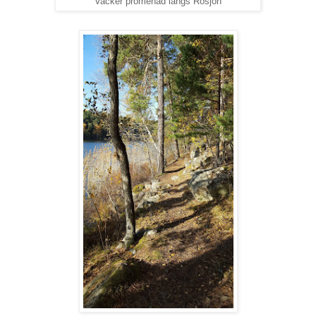
Vacker promenad längs Rösjön