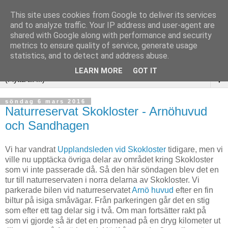
This site uses cookies from Google to deliver its services
and to analyze traffic. Your IP address and user-agent are
shared with Google along with performance and security
metrics to ensure quality of service, generate usage
statistics, and to detect and address abuse.
LEARN MORE
GOT IT
▼
söndag 6 mars 2016
Naturreservat Skokloster - Arnöhuvud
och Sandhagen
Vi har vandrat
Upplandsleden vid Skokloster
tidigare, men vi
ville nu upptäcka övriga delar av området kring Skokloster
som vi inte passerade då. Så den här söndagen blev det en
tur till naturreservaten i norra delarna av Skokloster. Vi
parkerade bilen vid naturreservatet
Arnö huvud
efter en fin
biltur på isiga småvägar. Från parkeringen går det en stig
som efter ett tag delar sig i två. Om man fortsätter rakt på
som vi gjorde så är det en promenad på en dryg kilometer ut