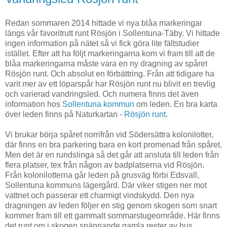
Redan sommaren 2014 hittade vi nya blåa markeringar
längs vår favoritrutt runt Rösjön i Sollentuna-Täby. Vi hittade
ingen information på nätet så vi fick göra lite fältstudier
istället. Efter att ha följt markeringarna kom vi fram till att de
blåa markeringarna måste vara en ny dragning av spåret
Rösjön runt. Och absolut en förbättring. Från att tidigare ha
varit mer av ett löparspår har Rösjön runt nu blivit en trevlig
och varierad vandringsled. Och numera finns det även
information hos
Sollentuna kommun
om leden. En bra karta
över leden finns på Naturkartan -
Rösjön runt
.
Vi brukar börja spåret norrifrån vid Södersättra kolonilotter,
där finns en bra parkering bara en kort promenad från spåret.
Men det är en rundslinga så det går att ansluta till leden från
flera platser, tex från någon av badplatserna vid Rösjön.
Från kolonilotterna går leden på grusväg förbi Edsvall,
Sollentuna kommuns lägergård. Där viker stigen ner mot
vattnet och passerar ett charmigt vindskydd. Den nya
dragningen av leden följer en stig genom skogen som snart
kommer fram till ett gammalt sommarstugeområde. Här finns
det runt om i skogen spännande gamla rester av hus,