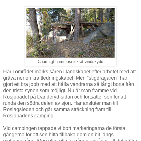
Charmigt hemmasnickrat vindskydd
Här i området märks såren i landskapet efter arbetet med att
gräva ner en kraftledningskabel. Men "stigdragaren" har
gjort ett bra jobb med att hålla vandrarna så långt borta från
den trista synen som möjligt. Nu är man framme vid
Rösjöbadet på Danderyd-sidan och fortsätter sen för att
runda den södra delen av sjön. Här ansluter man till
Roslagsleden och går samma sträckning fram till
Rösjöbadens camping.
Vid campingen tappade vi bort markeringarna de första
gångerna för att sen hitta tillbaka dom en bit längs
motionsspåret. Men efter ett par gånger insåg vi att det gäller