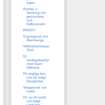
tagen
Äventyr 2:
Vandring och
geocaching
runt
Källtorpssjön
BINGO!!
Gryningsräd mot
Åkersberga
Vildmarksmässan
2011
52
vardagsäventyr
med Team
Vildmark
På vingliga ben
runt ett soligt
Djurgården
Skeppsvrak och
hattar
GC tur till mörkt
och kyligt
Limhamn