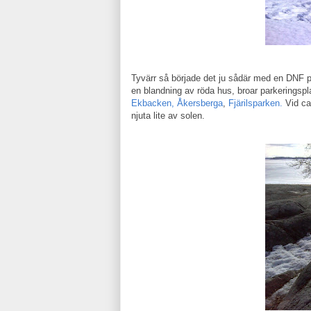
Tyvärr så började det ju sådär med en DNF 
en blandning av röda hus, broar parkeringspla
Ekbacken, Åkersberga
,
Fjärilsparken.
Vid c
njuta lite av solen.