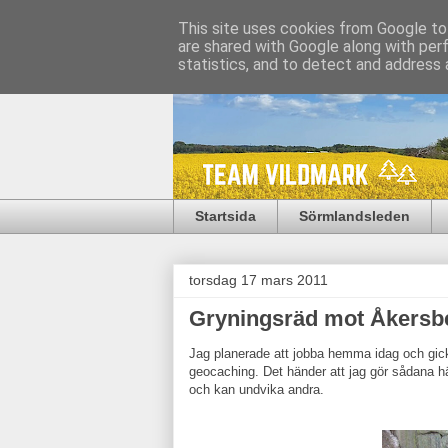
This site uses cookies from Google to 
are shared with Google along with per
statistics, and to detect and address 
Startsida
Sörmlandsleden
torsdag 17 mars 2011
Gryningsräd mot Åkersb
Jag planerade att jobba hemma idag och gick 
geocaching. Det händer att jag gör sådana hä
och kan undvika andra.