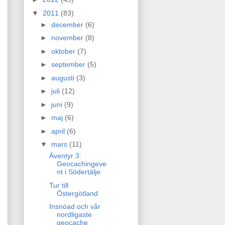
▼
2011
(83)
►
december
(6)
►
november
(8)
►
oktober
(7)
►
september
(5)
►
augusti
(3)
►
juli
(12)
►
juni
(9)
►
maj
(6)
►
april
(6)
▼
mars
(11)
Äventyr 3:
Geocachingeve
nt i Södertälje
Tur till
Östergötland
Insnöad och vår
nordligaste
geocache