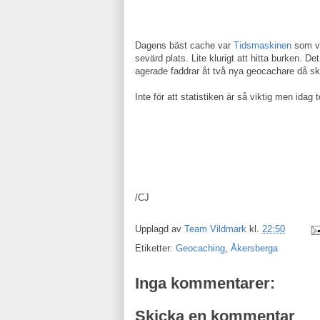
Dagens bäst cache var
Tidsmaskinen
som v
sevärd plats. Lite klurigt att hitta burken. 
agerade faddrar åt två nya geocachare då sk
Inte för att statistiken är så viktig men ida
/CJ
Upplagd av
Team Vildmark
kl.
22:50
Etiketter:
Geocaching
,
Åkersberga
Inga kommentarer:
Skicka en kommentar