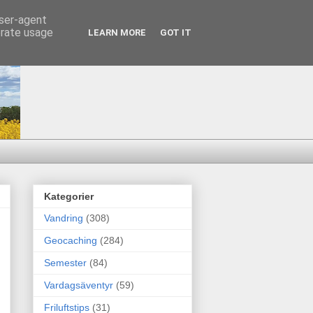
user-agent
erate usage
LEARN MORE
GOT IT
Kategorier
Vandring
(308)
Geocaching
(284)
Semester
(84)
Vardagsäventyr
(59)
Friluftstips
(31)