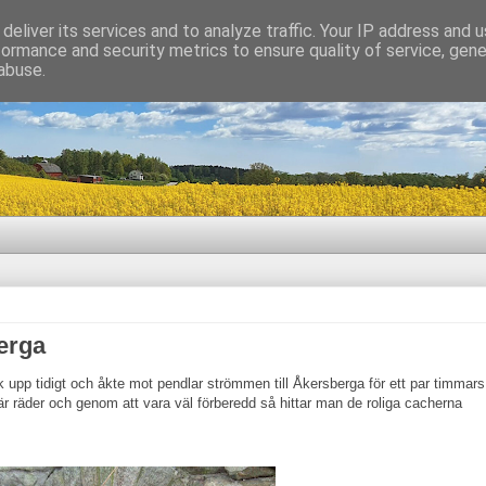
deliver its services and to analyze traffic. Your IP address and 
formance and security metrics to ensure quality of service, gen
abuse.
erga
upp tidigt och åkte mot pendlar strömmen till Åkersberga för ett par timmars
r räder och genom att vara väl förberedd så hittar man de roliga cacherna