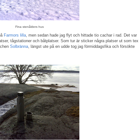
Fina stenålders hus
på
Farmors lilla
, men sedan hade jag flyt och hittade tio cachar i rad. Det var
tser, tågstationer och båtplatser. Som tur är sticker några platser ut som tex
achen
Solbränna
, längst ute på en udde tog jag förmiddagsfika och försökte