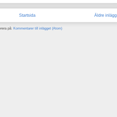
Startsida
Äldre inlägg
rera på:
Kommentarer till inlägget (Atom)