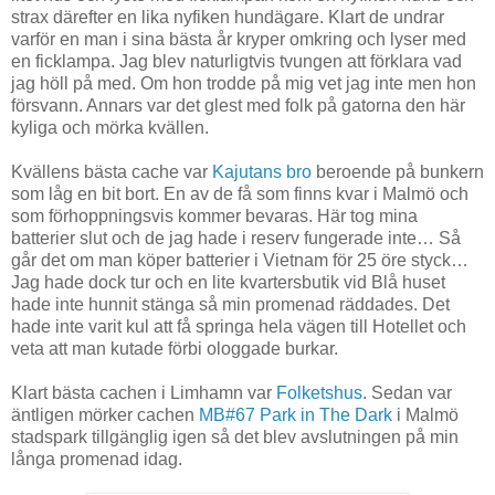
strax därefter en lika nyfiken hundägare. Klart de undrar
varför en man i sina bästa år kryper omkring och lyser med
en ficklampa. Jag blev naturligtvis tvungen att förklara vad
jag höll på med. Om hon trodde på mig vet jag inte men hon
försvann. Annars var det glest med folk på gatorna den här
kyliga och mörka kvällen.
Kvällens bästa cache var
Kajutans bro
beroende på bunkern
som låg en bit bort. En av de få som finns kvar i Malmö och
som förhoppningsvis kommer bevaras. Här tog mina
batterier slut och de jag hade i reserv fungerade inte… Så
går det om man köper batterier i Vietnam för 25 öre styck…
Jag hade dock tur och en lite kvartersbutik vid Blå huset
hade inte hunnit stänga så min promenad räddades. Det
hade inte varit kul att få springa hela vägen till Hotellet och
veta att man kutade förbi ologgade burkar.
Klart bästa cachen i Limhamn var
Folketshus
. Sedan var
äntligen mörker cachen
MB#67 Park in The Dark
i Malmö
stadspark tillgänglig igen så det blev avslutningen på min
långa promenad idag.