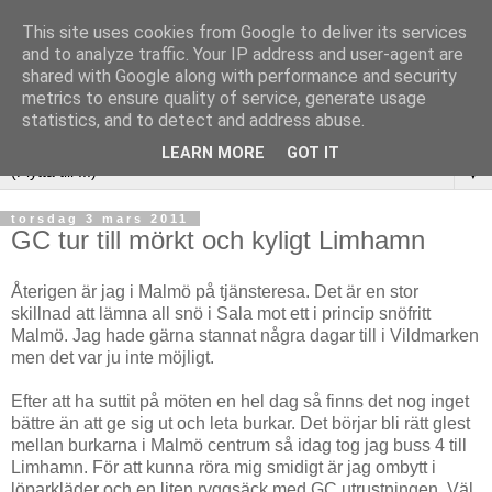
This site uses cookies from Google to deliver its services
and to analyze traffic. Your IP address and user-agent are
shared with Google along with performance and security
metrics to ensure quality of service, generate usage
statistics, and to detect and address abuse.
LEARN MORE
GOT IT
▼
torsdag 3 mars 2011
GC tur till mörkt och kyligt Limhamn
Återigen är jag i Malmö på tjänsteresa. Det är en stor
skillnad att lämna all snö i Sala mot ett i princip snöfritt
Malmö. Jag hade gärna stannat några dagar till i Vildmarken
men det var ju inte möjligt.
Efter att ha suttit på möten en hel dag så finns det nog inget
bättre än att ge sig ut och leta burkar. Det börjar bli rätt glest
mellan burkarna i Malmö centrum så idag tog jag buss 4 till
Limhamn. För att kunna röra mig smidigt är jag ombytt i
löparkläder och en liten ryggsäck med GC utrustningen. Väl