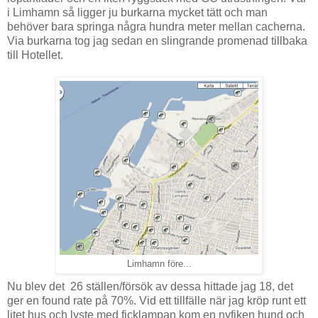
i Limhamn så ligger ju burkarna mycket tätt och man
behöver bara springa några hundra meter mellan cacherna.
Via burkarna tog jag sedan en slingrande promenad tillbaka
till Hotellet.
Limhamn före...
Nu blev det 26 ställen/försök av dessa hittade jag 18, det
ger en found rate på 70%. Vid ett tillfälle när jag kröp runt ett
litet hus och lyste med ficklampan kom en nyfiken hund och