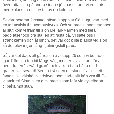
övernatta, och på andra sidan sjön passerade vi en plats
med kolarkoja och rester av en kolmila.
Sevärdheterna fortsatte, nästa stopp var Gölstugruvan med
en fantastiskt fin utomhuskyrka. Och så precis innan etappen
är slut kom vi fram till sjön Mellan-Malmen med flera
badplatser och bra ställen att rasta på. Vi satte oss i
strandkanten och åt lunch, det var dock lite blåsigt vid sjön
så det blev ingen lång njutningsfull paus.
Så var det dags att gå resten av etapp 26 som vi började
igår. Först en bra bit längs väg, med en avstickare för att
beundra en "sevärd gran", och vi kan bara hålla med -
granen var sevärd! Sen in i skogen en stund, fram till ett
fantastiskt välskött vindskydd som hade allt från yxa till C-
vitaminer! Sista biten gick precis som igår via cykelbana
tillbaka mot stan.