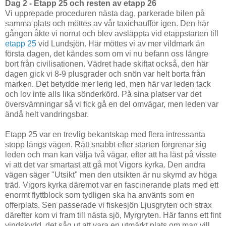
Dag 2 - Etapp 25 och resten av etapp 26
Vi upprepade proceduren nästa dag, parkerade bilen på
samma plats och möttes av vår taxichaufför igen. Den här
gången åkte vi norrut och blev avsläppta vid etappstarten till
etapp 25
vid Lundsjön. Här möttes vi av mer vildmark än
första dagen, det kändes som om vi nu befann oss längre
bort från civilisationen. Vädret hade skiftat också, den här
dagen gick vi 8-9 plusgrader och snön var helt borta från
marken. Det betydde mer lerig led, men här var leden tack
och lov inte alls lika sönderkörd. På sina platser var det
översvämningar så vi fick gå en del omvägar, men leden var
ändå helt vandringsbar.
Etapp 25 var en trevlig bekantskap med flera intressanta
stopp längs vägen. Rätt snabbt efter starten förgrenar sig
leden och man kan välja två vägar, efter att ha läst på visste
vi att det var smartast att gå mot Vigors kyrka. Den andra
vägen säger "Utsikt" men den utsikten är nu skymd av höga
träd. Vigors kyrka däremot var en fascinerande plats med ett
enormt flyttblock som tydligen ska ha använts som en
offerplats. Sen passerade vi fiskesjön Ljusgryten och strax
därefter kom vi fram till nästa sjö, Myrgryten. Här fanns ett fint
vindskydd, det såg ut att vara en utmärkt plats om man vill