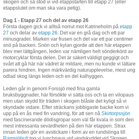
skogen och så stod vi vid etappstarten till etapp 27 (eller
etappslutet om man ska vara petig).
Dag 1 - Etapp 27 och del av etapp 26
Första dagen gick vi alltså norrut mot Katrineholm på
etapp
27
och delar av
etapp 26
. Det var en grå dag och ett par
minusgrader. Marken var frusen och det var ett par centimer
snö på backen. Snön och kylan gjorde att den här etappen
blev mer lättgången, leden var nämligen helt sönderkörd av
motorcyklar första delen. Det är säkert väldigt geggigt och
svårt att gå här när vädret är mildare, men nu kunde vi lättare
parera hindren. Ingen märkvärdig naturupplevelse, mest ung
odlad skog längs leden och en del kalhyggen.
Leden går in genom Forssjö med fina gamla
bruksbyggnader, här försökte vi sätta oss och ta en vilopaus
men utan skydd för träden i skogen blåste det kyligt så vi
skyndade vidare. Efter sträckans jobbigaste backe kom vi
upp på en ås med fin vandring, för att sen nå
Skirtorpssjön
med fascinerande dödisgropar som väl får kvala in som den
mest intressanta sevärdheten på den här etappen. Strax
innan leden gör en avstickare i form av en rundslinga till
Ramsjöhult
tog vi lunchpaus vid vindskyddet vid Skogen.