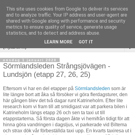
This site uses cookies from Google to deliver its services
and to analyze traffic. Your IP address and user-agent are
shared with Google along with performance and security
metrics to ensure quality of service, generate usage
statistics, and to detect and address abuse.
LEARN MORE
GOT IT
▼
onsdag 1 januari 2020
Sörmlandsleden Strångsjövägen -
Lundsjön (etapp 27, 26, 25)
Eftersom vi har en del etapper på
Sörmlandsleden
som är
lite längre bort att åka så försöker vi göra flerdagsturer, den
här gången blev det två dagar runt Katrineholm. Efter lite
research kom vi fram till att smidigast var att parkera bilen i
Katrineholm längs etapp 26 och sen ta taxi ut till
etappstarterna. Så första dagen åkte vi hemifrån tidigt för att
hinna göra vandringen i dagsljus, vi parkerade vid Biltema
och strax dök vår förbeställda taxi upp. En kvarts taxiresa ut i