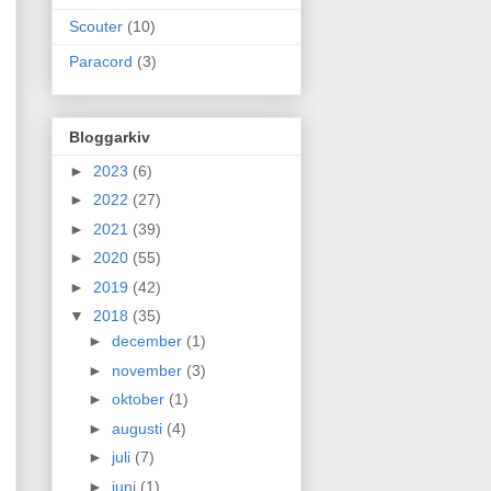
Scouter
(10)
Paracord
(3)
Bloggarkiv
►
2023
(6)
►
2022
(27)
►
2021
(39)
►
2020
(55)
►
2019
(42)
▼
2018
(35)
►
december
(1)
►
november
(3)
►
oktober
(1)
►
augusti
(4)
►
juli
(7)
►
juni
(1)