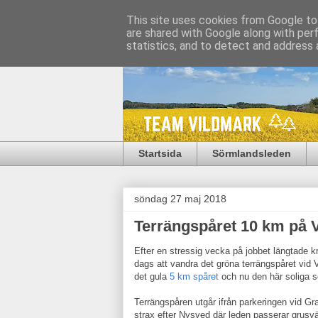
This site uses cookies from Google to 
are shared with Google along with per
statistics, and to detect and address 
Startsida
Sörmlandsleden
söndag 27 maj 2018
Terrängspåret 10 km på V
Efter en stressig vecka på jobbet längtade kro
dags att vandra det gröna terrängspåret vid V
det gula
5 km spåret
och nu den här soliga s
Terrängspåren utgår ifrån parkeringen vid G
strax efter Nysved där leden passerar grusv