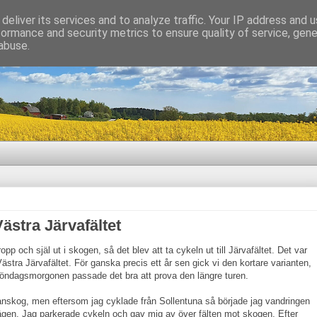
deliver its services and to analyze traffic. Your IP address and 
formance and security metrics to ensure quality of service, gen
abuse.
ästra Järvafältet
pp och själ ut i skogen, så det blev att ta cykeln ut till Järvafältet. Det var
ästra Järvafältet. För ganska precis ett år sen gick vi den kortare varianten,
öndagsmorgonen passade det bra att prova den längre turen.
ranskog, men eftersom jag cyklade från Sollentuna så började jag vandringen
ägen. Jag parkerade cykeln och gav mig av över fälten mot skogen. Efter