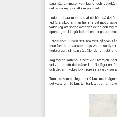
bara några minuter kom lugnet och lyckokänsl
del pigga myggor att umgås med.
Leden är bara markerad åt ett håll, så det är
vid Granskog är man framme vid motionsspåre
valde jag att hoppa över den delen och tog mo
spåret igen. Nu går leden i en slinga upp mo
Precis som vi konstaterade förra gången så 
man fortsätter vänster längs vägen så dyker 
kortare gula slingan så gäller det att iställe
Jag tog en kaffepaus nere vid Översjön innan
vid vattnet där det blåser lite. Nu följer en lå
och det är mycket folk i rörelse så gick jag a
Totalt blev min slinga runt 9 km, med några 
det vara runt 10 km. En tur klart värt att 