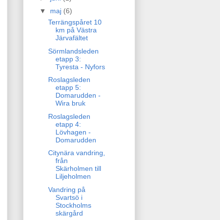
▼
maj
(6)
Terrängspåret 10
km på Västra
Järvafältet
Sörmlandsleden
etapp 3:
Tyresta - Nyfors
Roslagsleden
etapp 5:
Domarudden -
Wira bruk
Roslagsleden
etapp 4:
Lövhagen -
Domarudden
Citynära vandring,
från
Skärholmen till
Liljeholmen
Vandring på
Svartsö i
Stockholms
skärgård