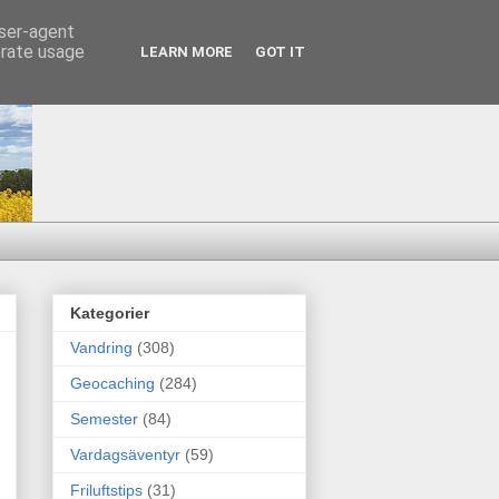
user-agent
erate usage
LEARN MORE
GOT IT
Kategorier
Vandring
(308)
Geocaching
(284)
Semester
(84)
Vardagsäventyr
(59)
Friluftstips
(31)