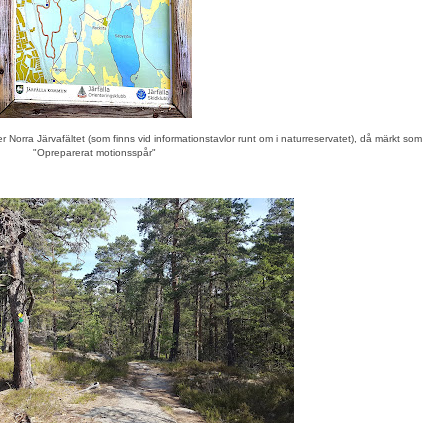
 Norra Järvafältet (som finns vid informationstavlor runt om i naturreservatet), då märkt som
"Opreparerat motionsspår"