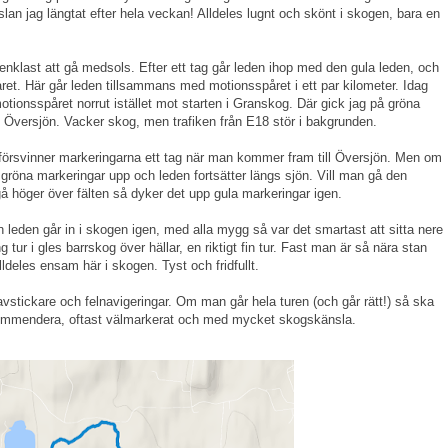
an jag längtat efter hela veckan! Alldeles lugnt och skönt i skogen, bara en
 enklast att gå medsols. Efter ett tag går leden ihop med den gula leden, och
t. Här går leden tillsammans med motionsspåret i ett par kilometer. Idag
tionsspåret norrut istället mot starten i Granskog. Där gick jag på gröna
t Översjön. Vacker skog, men trafiken från E18 stör i bakgrunden.
försvinner markeringarna ett tag när man kommer fram till Översjön. Men om
gröna markeringar upp och leden fortsätter längs sjön. Vill man gå den
t gå höger över fälten så dyker det upp gula markeringar igen.
 leden går in i skogen igen, med alla mygg så var det smartast att sitta nere
ng tur i gles barrskog över hällar, en riktigt fin tur. Fast man är så nära stan
lldeles ensam här i skogen. Tyst och fridfullt.
avstickare och felnavigeringar. Om man går hela turen (och går rätt!) så ska
rekommendera, oftast välmarkerat och med mycket skogskänsla.