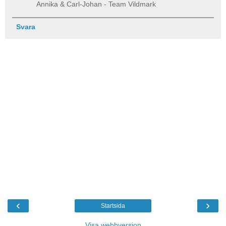
Annika & Carl-Johan - Team Vildmark
Svara
‹
›
Startsida
Visa webbversion