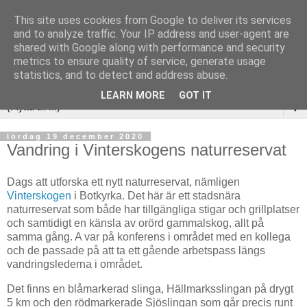
This site uses cookies from Google to deliver its services
and to analyze traffic. Your IP address and user-agent are
shared with Google along with performance and security
metrics to ensure quality of service, generate usage
statistics, and to detect and address abuse.
LEARN MORE
GOT IT
▼
lördag 19 december 2020
Vandring i Vinterskogens naturreservat
Dags att utforska ett nytt naturreservat, nämligen
Vinterskogen
i Botkyrka. Det här är ett stadsnära
naturreservat som både har tillgängliga stigar och grillplatser
och samtidigt en känsla av orörd gammalskog, allt på
samma gång. A var på konferens i området med en kollega
och de passade på att ta ett gående arbetspass längs
vandringslederna i området.
Det finns en blåmarkerad slinga, Hällmarksslingan på drygt
5 km och den rödmarkerade Sjöslingan som går precis runt