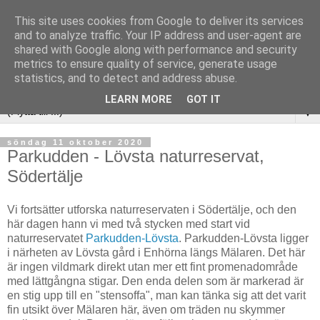
This site uses cookies from Google to deliver its services
and to analyze traffic. Your IP address and user-agent are
shared with Google along with performance and security
metrics to ensure quality of service, generate usage
statistics, and to detect and address abuse.
LEARN MORE
GOT IT
▼
söndag 11 oktober 2020
Parkudden - Lövsta naturreservat,
Södertälje
Vi fortsätter utforska naturreservaten i Södertälje, och den
här dagen hann vi med två stycken med start vid
naturreservatet
Parkudden-Lövsta
. Parkudden-Lövsta ligger
i närheten av Lövsta gård i Enhörna längs Mälaren. Det här
är ingen vildmark direkt utan mer ett fint promenadområde
med lättgångna stigar. Den enda delen som är markerad är
en stig upp till en "stensoffa", man kan tänka sig att det varit
fin utsikt över Mälaren här, även om träden nu skymmer