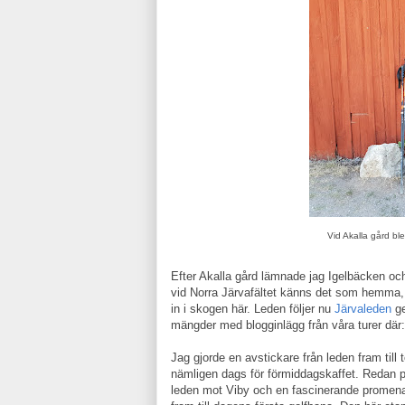
Vid Akalla gård bl
Efter Akalla gård lämnade jag Igelbäcken o
vid Norra Järvafältet känns det som hemma, de
in i skogen här. Leden följer nu
Järvaleden
ge
mängder med blogginlägg från våra turer där
Jag gjorde en avstickare från leden fram till t
nämligen dags för förmiddagskaffet. Redan på
leden mot Viby och en fascinerande promen