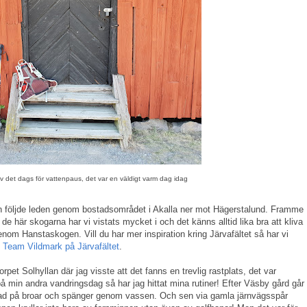
ev det dags för vattenpaus, det var en väldigt varm dag idag
ch följde leden genom bostadsområdet i Akalla ner mot Hägerstalund. Framme
 här skogarna har vi vistats mycket i och det känns alltid lika bra att kliva
nom Hanstaskogen. Vill du har mer inspiration kring Järvafältet så har vi
:
Team Vildmark på Järvafältet
.
orpet Solhyllan där jag visste att det fanns en trevlig rastplats, det var
 min andra vandringsdag så har jag hittat mina rutiner! Efter Väsby gård går
ad på broar och spänger genom vassen. Och sen via gamla järnvägsspår