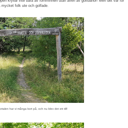
ppen kryllar inte bara av fornminnen utan även av golfbanor! Men det var för
å mycket folk ute och golfade.
rtalen har vi många kort på, och nu blev det ett till!