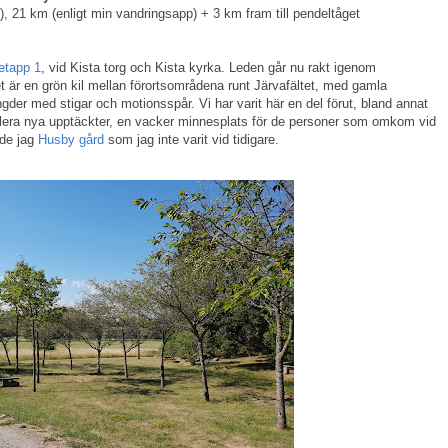
, 21 km (enligt min vandringsapp) + 3 km fram till pendeltåget
etapp 1
, vid Kista torg och Kista kyrka. Leden går nu rakt igenom
t är en grön kil mellan förortsområdena runt Järvafältet, med gamla
gder med stigar och motionsspår. Vi har varit här en del förut, bland annat
flera nya upptäckter, en vacker minnesplats för de personer som omkom vid
ade jag
Husby gård
som jag inte varit vid tidigare.