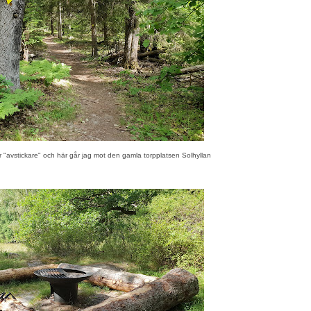
 "avstickare" och här går jag mot den gamla torpplatsen Solhyllan