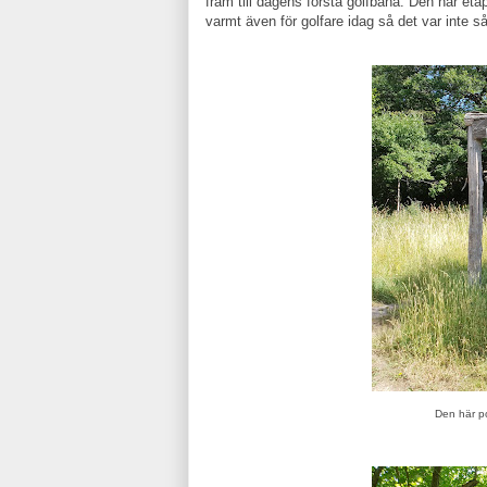
fram till dagens första golfbana. Den här eta
varmt även för golfare idag så det var inte s
Den här po