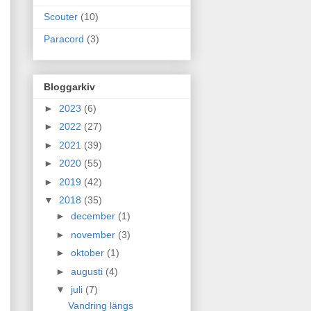
Scouter
(10)
Paracord
(3)
Bloggarkiv
►
2023
(6)
►
2022
(27)
►
2021
(39)
►
2020
(55)
►
2019
(42)
▼
2018
(35)
►
december
(1)
►
november
(3)
►
oktober
(1)
►
augusti
(4)
▼
juli
(7)
Vandring längs