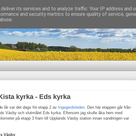
deliver its services and to analyze traffic. Your IP address and 
formance and security metrics to ensure quality of service, gen
abuse.
Kista kyrka - Eds kyrka
e lår var det dags för etapp 2 av
Ingegerdsleden
. Den här etappen går från
ands Väsby och slutmålet Eds kyrka. Eftersom jag skulle åka hem med
kilometer på etapp 3 fram till Upplands Väsby station innan vandringen var
ds Väsby