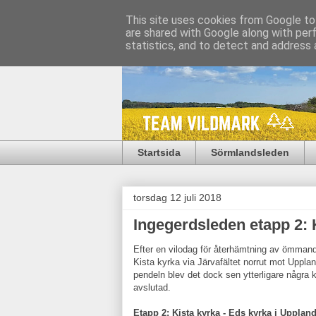
This site uses cookies from Google to 
are shared with Google along with per
statistics, and to detect and address 
Startsida
Sörmlandsleden
torsdag 12 juli 2018
Ingegerdsleden etapp 2: 
Efter en vilodag för återhämtning av ömmand
Kista kyrka via Järvafältet norrut mot Uppl
pendeln blev det dock sen ytterligare några 
avslutad.
Etapp 2: Kista kyrka - Eds kyrka i Upplan