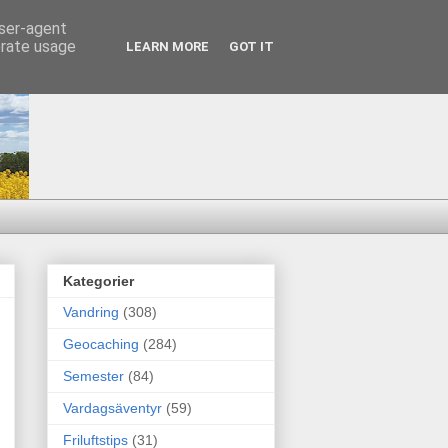
user-agent
erate usage
LEARN MORE
GOT IT
Kategorier
Vandring
(308)
Geocaching
(284)
Semester
(84)
Vardagsäventyr
(59)
Friluftstips
(31)