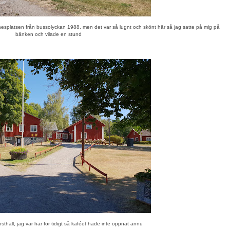
innesplatsen från bussolyckan 1988, men det var så lugnt och skönt här så jag satte på mig på
bänken och vilade en stund
thall, jag var här för tidigt så kaféet hade inte öppnat ännu