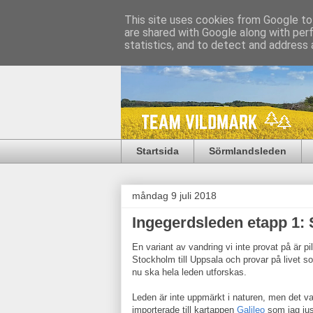
This site uses cookies from Google to 
are shared with Google along with per
statistics, and to detect and address 
Startsida
Sörmlandsleden
måndag 9 juli 2018
Ingegerdsleden etapp 1: 
En variant av vandring vi inte provat på är 
Stockholm till Uppsala och provar på livet s
nu ska hela leden utforskas.
Leden är inte uppmärkt i naturen, men det var
importerade till kartappen
Galileo
som jag jus