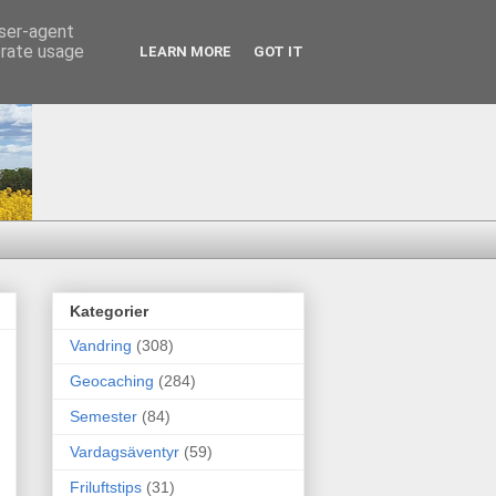
user-agent
erate usage
LEARN MORE
GOT IT
Kategorier
Vandring
(308)
Geocaching
(284)
Semester
(84)
Vardagsäventyr
(59)
Friluftstips
(31)