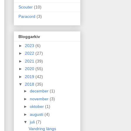
Scouter
(10)
Paracord
(3)
Bloggarkiv
►
2023
(6)
►
2022
(27)
►
2021
(39)
►
2020
(55)
►
2019
(42)
▼
2018
(35)
►
december
(1)
►
november
(3)
►
oktober
(1)
►
augusti
(4)
▼
juli
(7)
Vandring längs