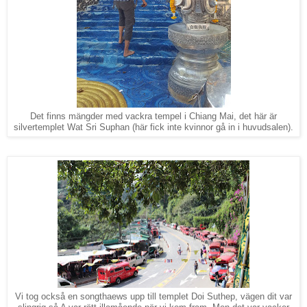
Det finns mängder med vackra tempel i Chiang Mai, det här är
silvertemplet Wat Sri Suphan (här fick inte kvinnor gå in i huvudsalen).
Vi tog också en songthaews upp till templet Doi Suthep, vägen dit var