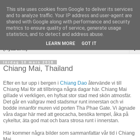
This site uses cookies from Google to deliver its services
and to analyze traffic. Your IP address and user-agent are
shared with Google along with performance and security
metrics to ensure quality of service, generate usage
statistics, and to detect and address abuse.
LEARN MORE
GOT IT
▼
lördag 10 mars 2018
Chiang Mai, Thailand
Efter en tur upp i bergen i
Chiang Dao
återvände vi till
Chiang Mai för att tillbringa några dagar här. Chiang Mai
gillade vi verkligen, en hyfsat stor stad med skön atmosfär.
Det går en vallgrav med stadsmur runt innerstan och vi
bodde innanför muren vid porten Tha Phae Gate. Vi ägnade
våra dagar här med att geocacha, besöka tempel, åka på
cykeltur, äta god mat och bara strosa runt i innerstan.
Här kommer några bilder som sammanfattar vår tid i Chiang
Mai.