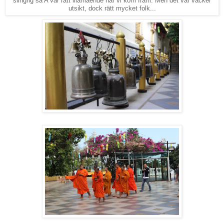
slingrig så A var rätt illamående när vi kom fram. Men det var vacker
utsikt, dock rätt mycket folk...