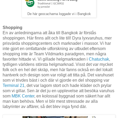
De här geocacharna loggade vi i Bangkok
Shopping
En av anledningarna att åka till Bangkok är förstås
shoppingen. Här finns allt och lite till! Dyra lyxvaruhus, mer
prisvärda shoppingcenters och marknader i massor. Vi har
inte gjort en omfattande utforskning av utbudet eftersom
shopping inte är Team Vildmarks paradgren, men några
favoriter hittade vi. Vi gillade helgmarknaden i
Chatuchak
,
tydligen världens största helgmarknad. Visst det var mycket
folk och en hel del skräp, men här fanns också en del lokalt
hantverk och design som var roligt att titta på. Det varuhuset
som vi trivdes bäst i och där vi gjorde en del shopping var
Terminal 21
, det var lagom stort och hade kläder och prylar
som vi gillar. Sen är det ju en upplevelse att besöka varuhus
som
MBK Center
, en kolossal byggnad som säkert har allt
man kan behöva. Men vi blir mest stressade av alla
labyrinter av affärer, så det blev inga fynd där.