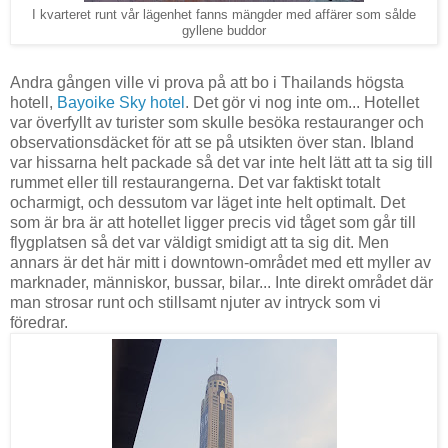
I kvarteret runt vår lägenhet fanns mängder med affärer som sålde
gyllene buddor
Andra gången ville vi prova på att bo i Thailands högsta
hotell,
Bayoike Sky hotel
. Det gör vi nog inte om... Hotellet
var överfyllt av turister som skulle besöka restauranger och
observationsdäcket för att se på utsikten över stan. Ibland
var hissarna helt packade så det var inte helt lätt att ta sig till
rummet eller till restaurangerna. Det var faktiskt totalt
ocharmigt, och dessutom var läget inte helt optimalt. Det
som är bra är att hotellet ligger precis vid tåget som går till
flygplatsen så det var väldigt smidigt att ta sig dit. Men
annars är det här mitt i downtown-området med ett myller av
marknader, människor, bussar, bilar... Inte direkt området där
man strosar runt och stillsamt njuter av intryck som vi
föredrar.