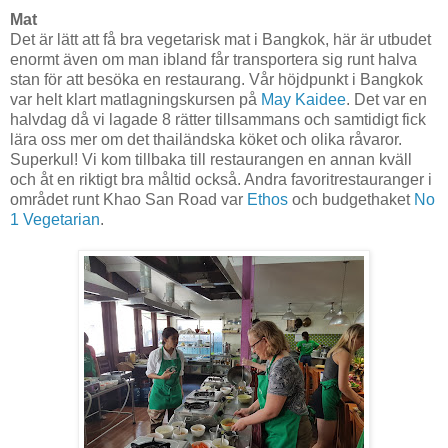
Mat
Det är lätt att få bra vegetarisk mat i Bangkok, här är utbudet
enormt även om man ibland får transportera sig runt halva
stan för att besöka en restaurang. Vår höjdpunkt i Bangkok
var helt klart matlagningskursen på
May Kaidee
. Det var en
halvdag då vi lagade 8 rätter tillsammans och samtidigt fick
lära oss mer om det thailändska köket och olika råvaror.
Superkul! Vi kom tillbaka till restaurangen en annan kväll
och åt en riktigt bra måltid också. Andra favoritrestauranger i
området runt Khao San Road var
Ethos
och budgethaket
No
1 Vegetarian
.