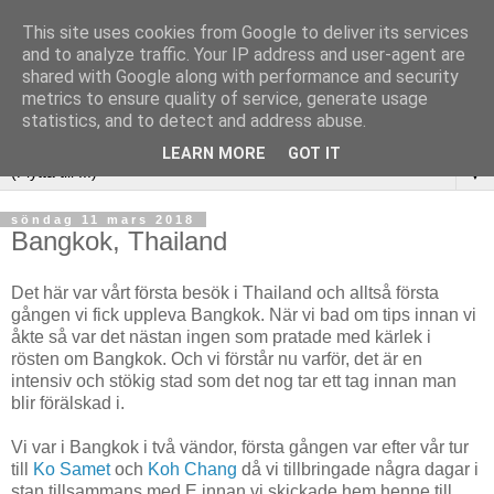
This site uses cookies from Google to deliver its services
and to analyze traffic. Your IP address and user-agent are
shared with Google along with performance and security
metrics to ensure quality of service, generate usage
statistics, and to detect and address abuse.
LEARN MORE
GOT IT
▼
söndag 11 mars 2018
Bangkok, Thailand
Det här var vårt första besök i Thailand och alltså första
gången vi fick uppleva Bangkok. När vi bad om tips innan vi
åkte så var det nästan ingen som pratade med kärlek i
rösten om Bangkok. Och vi förstår nu varför, det är en
intensiv och stökig stad som det nog tar ett tag innan man
blir förälskad i.
Vi var i Bangkok i två vändor, första gången var efter vår tur
till
Ko Samet
och
Koh Chang
då vi tillbringade några dagar i
stan tillsammans med E innan vi skickade hem henne till