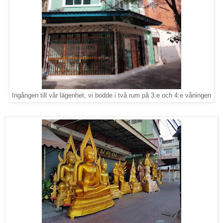
Ingången till vår lägenhet, vi bodde i två rum på 3:e och 4:e våningen