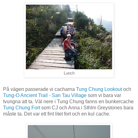
Lunch
På vägen passerade vi cacharna
Tung Chung Lookout
och
Tung-O Ancient Trail - San Tau Village
som vi bara var
tvungna att ta. Väl nere i Tung Chung fanns en bunkercache
Tung Chung Fort
som CJ och Anna i Sthlm Greystones bara
måste ta. Det var ett fint litet fort och en kul cache.