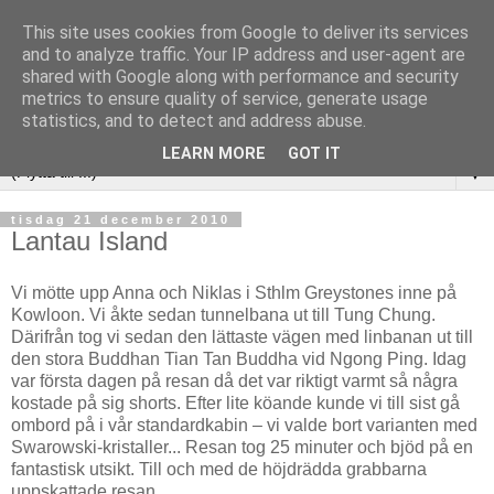
This site uses cookies from Google to deliver its services
and to analyze traffic. Your IP address and user-agent are
shared with Google along with performance and security
metrics to ensure quality of service, generate usage
statistics, and to detect and address abuse.
LEARN MORE
GOT IT
▼
tisdag 21 december 2010
Lantau Island
Vi mötte upp Anna och Niklas i Sthlm Greystones inne på
Kowloon. Vi åkte sedan tunnelbana ut till Tung Chung.
Därifrån tog vi sedan den lättaste vägen med linbanan ut till
den stora Buddhan Tian Tan Buddha vid Ngong Ping. Idag
var första dagen på resan då det var riktigt varmt så några
kostade på sig shorts. Efter lite köande kunde vi till sist gå
ombord på i vår standardkabin – vi valde bort varianten med
Swarowski-kristaller... Resan tog 25 minuter och bjöd på en
fantastisk utsikt. Till och med de höjdrädda grabbarna
uppskattade resan.