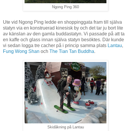
Ngong Ping 360
Ute vid Ngong Ping ledde en shoppinggata fram till själva
statyn via en konstruerad kinesisk by och det tar ju bort lite
av känslan av den gamla buddastatyn. Vi passade på att ta
en kaffe och glass innan själva statyn besöktes. Där kunde
vi sedan logga tre cacher på i princip samma plats
Lantau
,
Fung Wong Shan
och
The Tian Tan Buddha
.
Skidåkning på Lantau