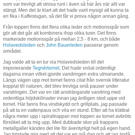
som var trevligt att strosa runt i även så här års när allt var
stängt. Men det är klart att det hade varit mysigt att kunna ta
en fika i Kaffestugan, så det får vi prova någon annan gång.
Från toppen finns det flera olika leder och motionsspår som
gör att det går att kombinera ihop olika turer. Det finns
markerade motionsspår på mellan 2,5 - 8 km, och både
Holavedsleden
och
John Bauerleden
passerar genom
området.
Jag valde att ta en tur via Holavedsleden till det
imponerande
Tegnértornet
. Det hade snöat ordentligt
dagarna innan vilket gjorde vandringen extra utmanande.
Längs vägen upp mot tornet fanns citat från svensk litteratur
kopplat till naturen, det blev trevliga små pauser under
vandringen. Det var en rätt ansträngande vandring med
ordentliga höjdskillnader innan jag äntligen stod uppe vid
tornet. Här fanns fina vindskydd och grillplats, jag passade
på att ta en vattenpaus och vila en stund. Efter att ha klättrat
några meter upp i spiraltrappan mot toppen av tornet avbröts
försöket att ta mig upp. Med dubbade skor på trappans
metallgaller kändes det lite för äventyrligt helt på egen hand.
Jag tröstade mig med att det var en grå dag och att jag ändå