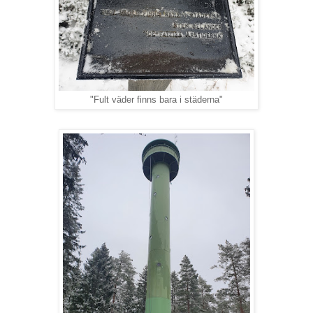
"Fult väder finns bara i städerna"