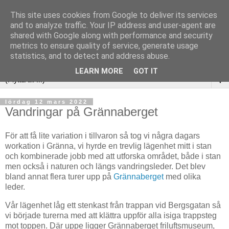
This site uses cookies from Google to deliver its services
and to analyze traffic. Your IP address and user-agent are
shared with Google along with performance and security
metrics to ensure quality of service, generate usage
statistics, and to detect and address abuse.
LEARN MORE
GOT IT
▼
lördag 12 mars 2022
Vandringar på Grännaberget
För att få lite variation i tillvaron så tog vi några dagars
workation i Gränna, vi hyrde en trevlig lägenhet mitt i stan
och kombinerade jobb med att utforska området, både i stan
men också i naturen och längs vandringsleder. Det blev
bland annat flera turer upp på
Grännaberget
med olika
leder.
Vår lägenhet låg ett stenkast från trappan vid Bergsgatan så
vi började turerna med att klättra uppför alla isiga trappsteg
mot toppen. Där uppe ligger Grännaberget friluftsmuseum,