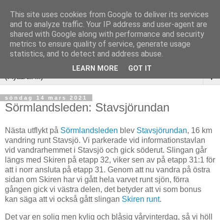
This site uses cookies from Google to deliver its services
and to analyze traffic. Your IP address and user-agent are
shared with Google along with performance and security
metrics to ensure quality of service, generate usage
statistics, and to detect and address abuse.
LEARN MORE
GOT IT
▼
söndag 14 mars 2021
Sörmlandsleden: Stavsjörundan
Nästa utflykt på
Sörmlandsleden
blev
Stavsjörundan
, 16 km
vandring runt Stavsjö. Vi parkerade vid informationstavlan
vid vandrarhemmet i Stavsjö och gick söderut. Slingan går
längs med Skiren på etapp 32, viker sen av på etapp 31:1 för
att i norr ansluta på etapp 31. Genom att nu vandra på östra
sidan om Skiren har vi gått hela varvet runt sjön, förra
gången gick vi västra delen, det betyder att vi som bonus
kan säga att vi också gått slingan
Skiren runt
.
Det var en solig men kylig och blåsig vårvinterdag, så vi höll