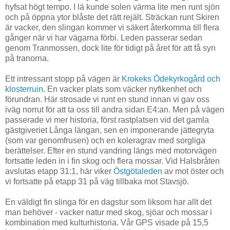
hyfsat högt tempo. I lä kunde solen värma lite men runt sjön
och på öppna ytor blåste det rätt rejält. Sträckan runt Skiren
är vacker, den slingan kommer vi säkert återkomma till flera
gånger när vi har vägarna förbi. Leden passerar sedan
genom Tranmossen, dock lite för tidigt på året för att få syn
på tranorna.
Ett intressant stopp på vägen är
Krokeks Ödekyrkogård och
klosterruin
. En vacker plats som väcker nyfikenhet och
förundran. Här strosade vi runt en stund innan vi gav oss
iväg norrut för att ta oss till andra sidan E4:an. Men på vägen
passerade vi mer historia, först rastplatsen vid det gamla
gästgiveriet Långa längan, sen en imponerande jättegryta
(som var genomfrusen) och en koleragrav med sorgliga
berättelser. Efter en stund vandring längs med motorvägen
fortsatte leden in i fin skog och flera mossar. Vid Halsbråten
avslutas etapp 31:1, här viker
Östgötaleden
av mot öster och
vi fortsatte på etapp 31 på väg tillbaka mot Stavsjö.
En väldigt fin slinga för en dagstur som liksom har allt det
man behöver - vacker natur med skog, sjöar och mossar i
kombination med kulturhistoria. Vår GPS visade på 15,5