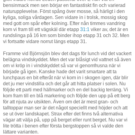
bensinmack men sen börjar en fantastiskt fin och varierad
naturupplevelse. Först spång över mosse, så härligt i den
kyliga, soliga vårdagen. Sen vidare in i trolsk, mossig skog
med gott om spår efter kolning. Efter nån timmes vandring
kom vi fram till ett vägskäl där etapp
31:1
viker av, det är en
rundslinga på 16 km som binder ihop etapp 31 och 32. Men
vi fortsatte vidare norrut längs etapp 31.
Framme vid Björnsjön blev det dags för lunch vid det vackert
belägna vindskyddet. Men det var blåsigt vid vattnet så även
om vi kröp in i vindskyddet så var vi genomfrusna när vi
började gå igen. Kanske hade det varit smartare att ta
lunchpaus en bit efteråt när vi kom in i skogen igen, där blir
det ju mer vindstilla och det går att hitta platser i solen. Nu
följde ett parti med hällmarker och en del backig terräng. Vi
kom fram till en blå markering och följde den upp på ett berg
för att njuta av utsikten. Även om det är mest gran- och
talltoppar man ser är det något speciellt med höjder och att
se ut över landskapet. Strax efter det finns två alternativa
vägar att välja på, upp på berget eller runt berget. Nu var vi
lite trötta i benen efter första bergstoppen så vi valde den
lättare varianten.