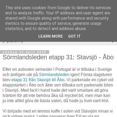
This site uses cookies from Google to deliver its services
and to analyze traffic. Your IP address and user-agent are
shared with Google along with performance and security
metrics to ensure quality of service, generate usage
statistics, and to detect and address abuse.
LEARN MORE
GOT IT
▼
söndag 12 april 2020
Sörmlandsleden etapp 31: Stavsjö - Åbo
Efter en avbruten semester i Portugal är vi tillbaka i Sverige
och äntligen ute på
Sörmlandsleden
igen! Första dagsturen
blev
etapp 31 från Stavsjö till Åbo
. Vi parkerade en cykel vid
etappstarten i Åbo och åkte sen tillbaka och parkerade bilen
i Stavsjö. Med facit i hand hade det varit smartare att göra
tvärtom för att inte behöva åka så mycket bil, men man kan
ju inte alltid göra de bästa valen, då hade ju livet varit trist.
Vi började med en termos kaffe i solen vid Stavsjön innan vi
gick vidare norrut. Leden passerar över E4:an via en