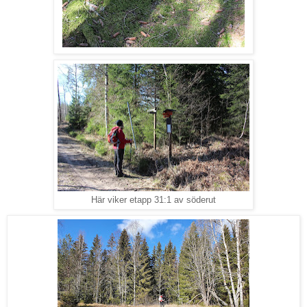
Här viker etapp 31:1 av söderut