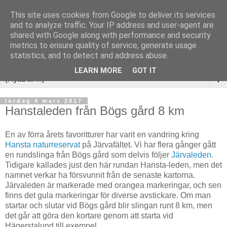
This site uses cookies from Google to deliver its services
and to analyze traffic. Your IP address and user-agent are
shared with Google along with performance and security
metrics to ensure quality of service, generate usage
statistics, and to detect and address abuse.
LEARN MORE
GOT IT
▼
lördag 4 mars 2017
Hanstaleden från Bögs gård 8 km
En av förra årets favoritturer har varit en vandring kring
Hansta naturreservat
på Järvafältet. Vi har flera gånger gått
en rundslinga från Bögs gård som delvis följer
Järvaleden
.
Tidigare kallades just den här rundan Hansta-leden, men det
namnet verkar ha försvunnit från de senaste kartorna.
Järvaleden är markerade med orangea markeringar, och sen
finns det gula markeringar för diverse avstickare. Om man
startar och slutar vid Bögs gård blir slingan runt 8 km, men
det går att göra den kortare genom att starta vid
Hägerstalund till exempel.