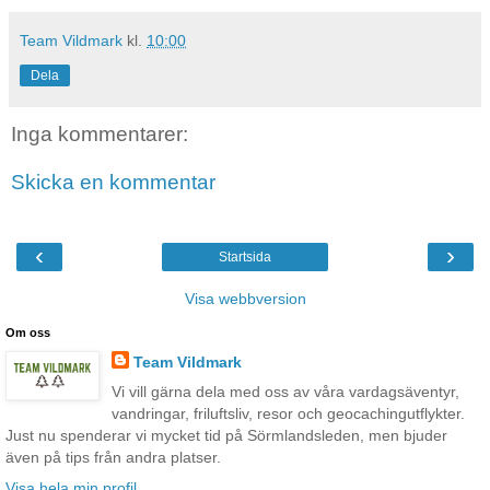
Team Vildmark
kl.
10:00
Dela
Inga kommentarer:
Skicka en kommentar
‹
›
Startsida
Visa webbversion
Om oss
Team Vildmark
Vi vill gärna dela med oss av våra vardagsäventyr,
vandringar, friluftsliv, resor och geocachingutflykter.
Just nu spenderar vi mycket tid på Sörmlandsleden, men bjuder
även på tips från andra platser.
Visa hela min profil