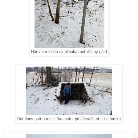
Här viker leden av tillbaka mot Väsby gård
Det finns gott om militära rester på Järvafältet att utforska