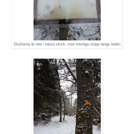
Skyltarna är inte i bästa skick, men trevliga stopp längs leden