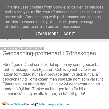
This site uses cookies from Google to deliver its services
and to analyze traffic. Your IP address and user-agent are
shared with Google along with performance and security
metrics to ensure quality of service, generate usage
statistics, and to detect and address abuse.
LEARN MORE
GOT IT
▼
torsdag 28 juli 2016
Geocaching-promenad i Törnskogen
För någon månad sen dök det upp en ny serie geocachar
runt Törnskogen och Fjäturen. Och idag behövde vi en
lagom förmiddagstur så vi provade den. Vi gick runt alla
geocachar vid Törnskogen men sparade dom som var runt
Fjäturen till en annan dag. Det blev 24 geocachar och en
runda på 9,6 km. Tänkte att bloggen idag får bli en
sammanställning av alla loggar, så håll till godo!
Team Vildmark
found
J - Törnskogen - Fjäturen