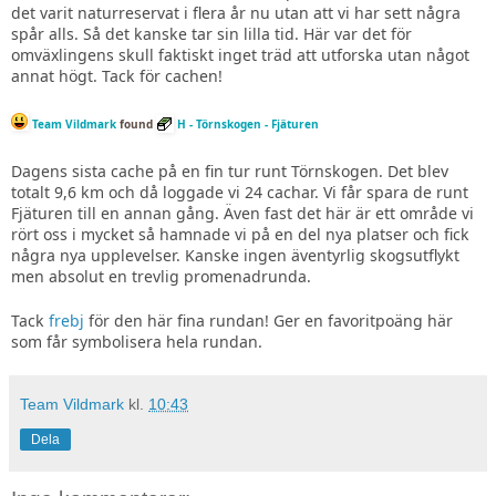
det varit naturreservat i flera år nu utan att vi har sett några
spår alls. Så det kanske tar sin lilla tid.
Här var det för
omväxlingens skull faktiskt inget träd att utforska utan något
annat högt. Tack för cachen!
Team Vildmark
found
H - Törnskogen - Fjäturen
Dagens sista cache på en fin tur runt Törnskogen. Det blev
totalt 9,6 km och då loggade vi 24 cachar. Vi får spara de runt
Fjäturen till en annan gång. Även fast det här är ett område vi
rört oss i mycket så hamnade vi på en del nya platser och fick
några nya upplevelser. Kanske ingen äventyrlig skogsutflykt
men absolut en trevlig promenadrunda.
Tack
frebj
för den här fina rundan! Ger en favoritpoäng här
som får symbolisera hela rundan.
Team Vildmark
kl.
10:43
Dela