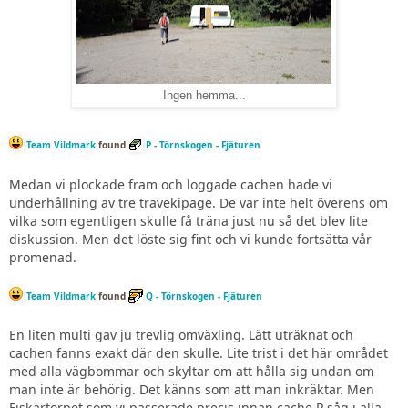
Ingen hemma...
Team Vildmark
found
P - Törnskogen - Fjäturen
Medan vi plockade fram och loggade cachen hade vi
underhållning av tre travekipage. De var inte helt överens om
vilka som egentligen skulle få träna just nu så det blev lite
diskussion. Men det löste sig fint och vi kunde fortsätta vår
promenad.
Team Vildmark
found
Q - Törnskogen - Fjäturen
En liten multi gav ju trevlig omväxling. Lätt uträknat och
cachen fanns exakt där den skulle. Lite trist i det här området
med alla vägbommar och skyltar om att hålla sig undan om
man inte är behörig. Det känns som att man inkräktar. Men
Fiskartorpet som vi passerade precis innan cache P såg i alla