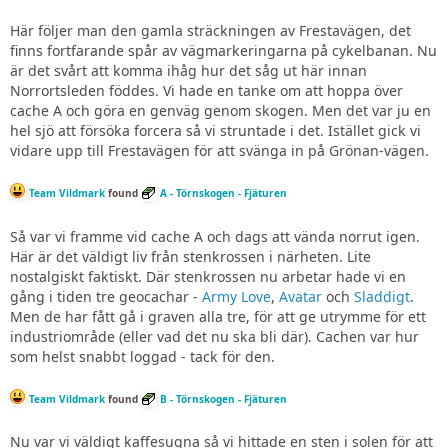
Här följer man den gamla sträckningen av Frestavägen, det
finns fortfarande spår av vägmarkeringarna på cykelbanan. Nu
är det svårt att komma ihåg hur det såg ut här innan
Norrortsleden föddes. Vi hade en tanke om att hoppa över
cache A och göra en genväg genom skogen. Men det var ju en
hel sjö att försöka forcera så vi struntade i det. Istället gick vi
vidare upp till Frestavägen för att svänga in på Grönan-vägen.
Team Vildmark
found
A - Törnskogen - Fjäturen
Så var vi framme vid cache A och dags att vända norrut igen.
Här är det väldigt liv från stenkrossen i närheten. Lite
nostalgiskt faktiskt. Där stenkrossen nu arbetar hade vi en
gång i tiden tre geocachar -
Army Love
,
Avatar
och
Sladdigt
.
Men de har fått gå i graven alla tre, för att ge utrymme för ett
industriområde (eller vad det nu ska bli där). Cachen var hur
som helst snabbt loggad - tack för den.
Team Vildmark
found
B - Törnskogen - Fjäturen
Nu var vi väldigt kaffesugna så vi hittade en sten i solen för att