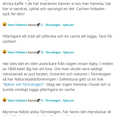
dricka kaffe. I de här kvarteren känner vi oss mer hemma, här
har vi vandrat, cyklat och sprungit en del. Cachen hittades -
tack för den!
Team Vildmark
found
C - Törnskogen - Fjäturen
Ytterligare ett träd att utforska och en cache att logga. Tack för
cachen!
Team Vildmark
found
D - Törnskogen - Fjäturen
Här blev det en liten avstickare från vägen innan Nyby. I mitten
av 1800-talet låg här ett torp. Om man skulle vara väldigt
intresserad av just torpen, historien och naturen i Törnskogen
så har Naturskyddsföreningen i Sollentuna gett ut en bok
"
Boken om Törnskogen
". Idag var ingen hemma i huset och vi
kunde smidigt logga ytterligare en cache.
Team Vildmark
found
E - Törnskogen - Fjäturen
Myrorna måste älska Törnskogen, här fanns det myrstackar åt