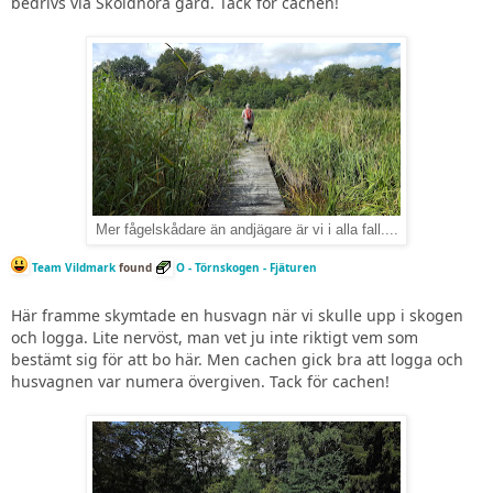
bedrivs via Sköldnora gård. Tack för cachen!
Mer fågelskådare än andjägare är vi i alla fall....
Team Vildmark
found
O - Törnskogen - Fjäturen
Här framme skymtade en husvagn när vi skulle upp i skogen
och logga. Lite nervöst, man vet ju inte riktigt vem som
bestämt sig för att bo här. Men cachen gick bra att logga och
husvagnen var numera övergiven. Tack för cachen!