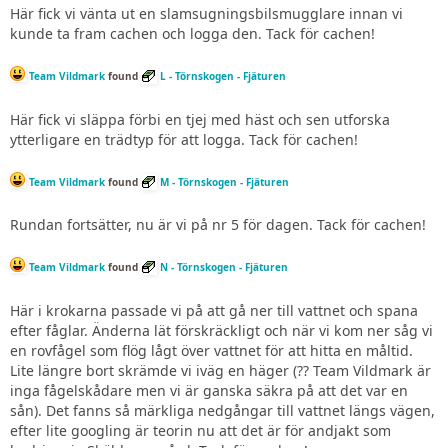
Här fick vi vänta ut en slamsugningsbilsmugglare innan vi
kunde ta fram cachen och logga den. Tack för cachen!
Team Vildmark
found
L - Törnskogen - Fjäturen
Här fick vi släppa förbi en tjej med häst och sen utforska
ytterligare en trädtyp för att logga. Tack för cachen!
Team Vildmark
found
M - Törnskogen - Fjäturen
Rundan fortsätter, nu är vi på nr 5 för dagen. Tack för cachen!
Team Vildmark
found
N - Törnskogen - Fjäturen
Här i krokarna passade vi på att gå ner till vattnet och spana
efter fåglar. Änderna lät förskräckligt och när vi kom ner såg vi
en rovfågel som flög lågt över vattnet för att hitta en måltid.
Lite längre bort skrämde vi iväg en häger (?? Team Vildmark är
inga fågelskådare men vi är ganska säkra på att det var en
sån). Det fanns så märkliga nedgångar till vattnet längs vägen,
efter lite googling är teorin nu att det är för andjakt som