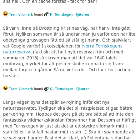
alla håll. Och en cache förstås - tack för den!
Team Vildmark
found
F - Törnskogen - Fjäturen
Så var vi inne på Drottning Kristinas väg, här har vi inte gått
förut. Nyfiken som man är så undrar man ju varför den här lite
obetydliga grusvägen fått ett så ståtligt namn. Och självklart
vet Google varför! I skötselplanen för
Norra Törnskogens
naturreservat
(faktiskt ett helt nytt reservat från och med
sommaren 2016) så skriver man att det var 1640-talets
motorväg, mycket för att posten skulle kunna ta sig fram
mellan torp och gårdar. Så nu vet vi det. Och tack för cachen
förstås!
Team Vildmark
found
G - Törnskogen - Fjäturen
Längs vägen syns det spår av röjning inför det nya
naturreservatet. Tydligen ska det bli rastplatser, stigar, bättre
parkering mm. Hoppas det görs på ett bra sätt så att inte den
fantastiska vildmarkskänslan försvinner här. Det som är häftigt
med Törnskogen är just att det är ett stycke vildmark mitt i
stan (eller i alla fall nästan mitt i stan...). Ska bli spännande att
se vad som händer. Fast det är klart, på Sollentuna-sidan har