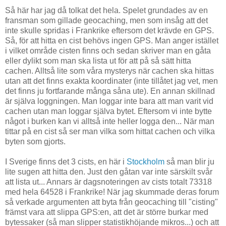
Så här har jag då tolkat det hela. Spelet grundades av en
fransman som gillade geocaching, men som insåg att det
inte skulle spridas i Frankrike eftersom det krävde en GPS.
Så, för att hitta en cist behövs ingen GPS. Man anger istället
i vilket område cisten finns och sedan skriver man en gåta
eller dylikt som man ska lista ut för att på så sätt hitta
cachen. Alltså lite som våra mysterys när cachen ska hittas
utan att det finns exakta koordinater (inte tillåtet jag vet, men
det finns ju fortfarande många såna ute). En annan skillnad
är själva loggningen. Man loggar inte bara att man varit vid
cachen utan man loggar själva bytet. Eftersom vi inte bytte
något i burken kan vi alltså inte heller logga den... När man
tittar på en cist så ser man vilka som hittat cachen och vilka
byten som gjorts.
I Sverige finns det 3 cists, en här i
Stockholm
så man blir ju
lite sugen att hitta den. Just den gåtan var inte särskilt svår
att lista ut... Annars är dagsnoteringen av cists totalt 73318
med hela 64528 i Frankrike! När jag skummade deras forum
så verkade argumenten att byta från geocaching till "cisting"
främst vara att slippa GPS:en, att det är större burkar med
bytessaker (så man slipper statistikhöjande mikros...) och att