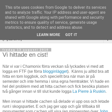
This site uses cookies from Google to deliver its services
and to analyze traffic. Your IP address and user-agent are
shared with Google along with performance and security
metrics to ensure quality of service, generate usage
statistics, and to detect and address abuse.
LEARN MORE
GOT IT
▼
fredag 13 augusti 2010
Vi hittade en cist!
När vi var i Chamonix förra veckan så lyckades vi med att
logga en FTF (se förra
blogginlägget
). Känns ju alltid bra att
hitta en tom loggbok, och speciellt bra när man är på
semester och inte hemma i sina egna hemtrakter. Vi hade en
hel del problem med att hitta cachen och fick besöka platsen
två gånger innan vi till slut kunde logga
La Pierre à Ruskin
.
Men innan vi hittade cachen så delade vi upp oss och letade
runt i skogspartiet. E och jag ger upp och går tillbaka till
monumentet som cachen vill visa (en minnessten över
John