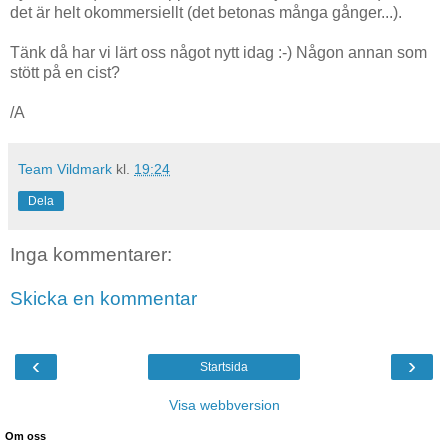
det är helt okommersiellt (det betonas många gånger...).
Tänk då har vi lärt oss något nytt idag :-) Någon annan som
stött på en cist?
/A
Team Vildmark
kl.
19:24
Dela
Inga kommentarer:
Skicka en kommentar
‹
›
Startsida
Visa webbversion
Om oss