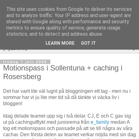
This site uses cookies from Google to deliver its services
and to analyze traffic. Your IP address and user-agent are
shared with Google along with performance and security
metrics to ensure quality of service, generate usage
statistics, and to detect and address abuse.
LEARN MORE
GOT IT
▼
tisdag 7 juli 2009
Motionspass i Sollentuna + caching i
Rosersberg
Det har varit lite väl lugnt på bloggningen ett tag - men nu i
sommar har vi ju lite mer tid så då tänkte vi väcka liv i
bloggen!
Idag delade teamet upp sig i två delar. CJ, E och C gav sig
ut på cachingutflykt med juniorerna från
e_family
medan A
tog ett motionspass och passade på att se till några av våra
cachar. Den första delen av teamet verkar nöjda med sin dag