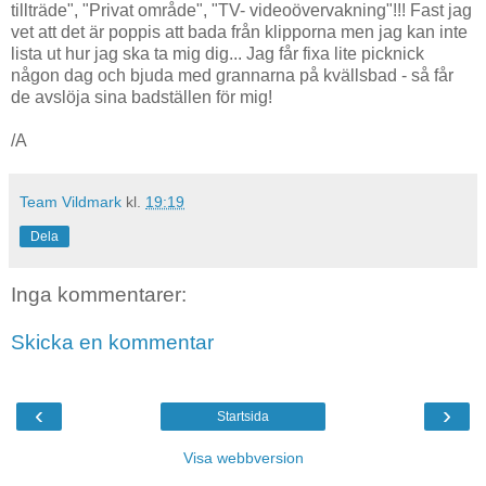
tillträde", "Privat område", "TV- videoövervakning"!!! Fast jag
vet att det är poppis att bada från klipporna men jag kan inte
lista ut hur jag ska ta mig dig... Jag får fixa lite picknick
någon dag och bjuda med grannarna på kvällsbad - så får
de avslöja sina badställen för mig!
/A
Team Vildmark
kl.
19:19
Dela
Inga kommentarer:
Skicka en kommentar
‹
›
Startsida
Visa webbversion