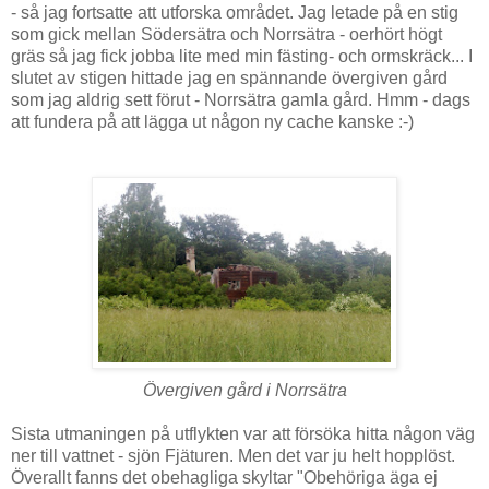
- så jag fortsatte att utforska området. Jag letade på en stig
som gick mellan Södersätra och Norrsätra - oerhört högt
gräs så jag fick jobba lite med min fästing- och ormskräck... I
slutet av stigen hittade jag en spännande övergiven gård
som jag aldrig sett förut - Norrsätra gamla gård. Hmm - dags
att fundera på att lägga ut någon ny cache kanske :-)
Övergiven gård i Norrsätra
Sista utmaningen på utflykten var att försöka hitta någon väg
ner till vattnet - sjön Fjäturen. Men det var ju helt hopplöst.
Överallt fanns det obehagliga skyltar "Obehöriga äga ej