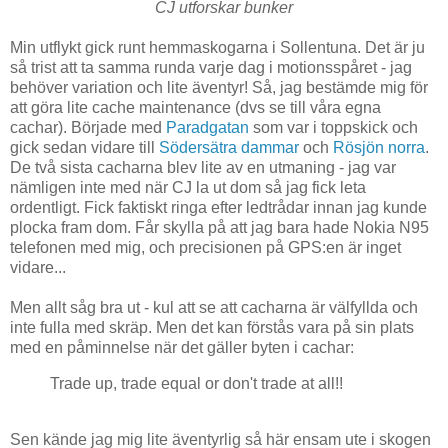
CJ utforskar bunker
Min utflykt gick runt hemmaskogarna i Sollentuna. Det är ju
så trist att ta samma runda varje dag i motionsspåret - jag
behöver variation och lite äventyr! Så, jag bestämde mig för
att göra lite cache maintenance (dvs se till våra egna
cachar). Började med
Paradgatan
som var i toppskick och
gick sedan vidare till
Södersätra dammar
och
Rösjön norra
.
De två sista cacharna blev lite av en utmaning - jag var
nämligen inte med när CJ la ut dom så jag fick leta
ordentligt. Fick faktiskt ringa efter ledtrådar innan jag kunde
plocka fram dom. Får skylla på att jag bara hade Nokia N95
telefonen med mig, och precisionen på GPS:en är inget
vidare...
Men allt såg bra ut - kul att se att cacharna är välfyllda och
inte fulla med skräp. Men det kan förstås vara på sin plats
med en påminnelse när det gäller byten i cachar:
Trade up, trade equal or don't trade at all!!
Sen kände jag mig lite äventyrlig så här ensam ute i skogen