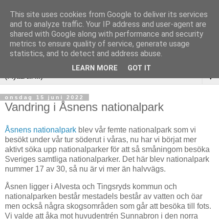
This site uses cookies from Google to deliver its services
and to analyze traffic. Your IP address and user-agent are
shared with Google along with performance and security
metrics to ensure quality of service, generate usage
statistics, and to detect and address abuse.
LEARN MORE
GOT IT
▼
onsdag 15 juni 2022
Vandring i Åsnens nationalpark
Åsnens nationalpark
blev vår femte nationalpark som vi
besökt under vår tur söderut i våras, nu har vi börjat mer
aktivt söka upp nationalparker för att så småningom besöka
Sveriges samtliga nationalparker. Det här blev nationalpark
nummer 17 av 30, så nu är vi mer än halvvägs.
Åsnen ligger i Alvesta och Tingsryds kommun och
nationalparken består mestadels består av vatten och öar
men också några skogsområden som går att besöka till fots.
Vi valde att åka mot huvudentrén Sunnabron i den norra