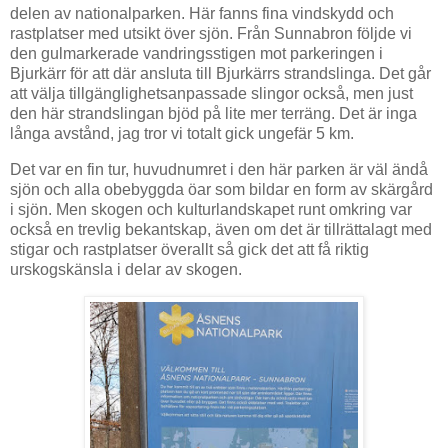
delen av nationalparken. Här fanns fina vindskydd och
rastplatser med utsikt över sjön. Från Sunnabron följde vi
den gulmarkerade vandringsstigen mot parkeringen i
Bjurkärr för att där ansluta till Bjurkärrs strandslinga. Det går
att välja tillgänglighetsanpassade slingor också, men just
den här strandslingan bjöd på lite mer terräng. Det är inga
långa avstånd, jag tror vi totalt gick ungefär 5 km.
Det var en fin tur, huvudnumret i den här parken är väl ändå
sjön och alla obebyggda öar som bildar en form av skärgård
i sjön. Men skogen och kulturlandskapet runt omkring var
också en trevlig bekantskap, även om det är tillrättalagt med
stigar och rastplatser överallt så gick det att få riktig
urskogskänsla i delar av skogen.