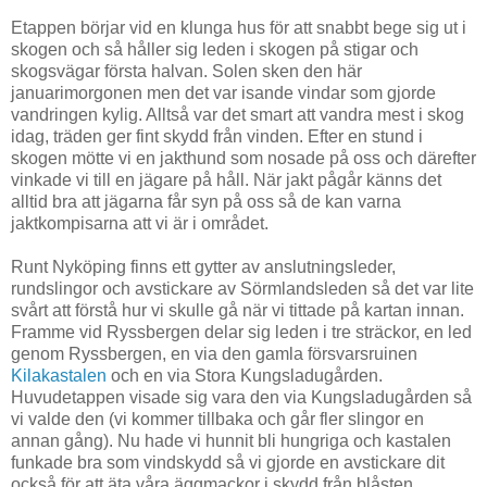
Etappen börjar vid en klunga hus för att snabbt bege sig ut i
skogen och så håller sig leden i skogen på stigar och
skogsvägar första halvan. Solen sken den här
januarimorgonen men det var isande vindar som gjorde
vandringen kylig. Alltså var det smart att vandra mest i skog
idag, träden ger fint skydd från vinden. Efter en stund i
skogen mötte vi en jakthund som nosade på oss och därefter
vinkade vi till en jägare på håll. När jakt pågår känns det
alltid bra att jägarna får syn på oss så de kan varna
jaktkompisarna att vi är i området.
Runt Nyköping finns ett gytter av anslutningsleder,
rundslingor och avstickare av Sörmlandsleden så det var lite
svårt att förstå hur vi skulle gå när vi tittade på kartan innan.
Framme vid Ryssbergen delar sig leden i tre sträckor, en led
genom Ryssbergen, en via den gamla försvarsruinen
Kilakastalen
och en via Stora Kungsladugården.
Huvudetappen visade sig vara den via Kungsladugården så
vi valde den (vi kommer tillbaka och går fler slingor en
annan gång). Nu hade vi hunnit bli hungriga och kastalen
funkade bra som vindskydd så vi gjorde en avstickare dit
också för att äta våra äggmackor i skydd från blåsten.