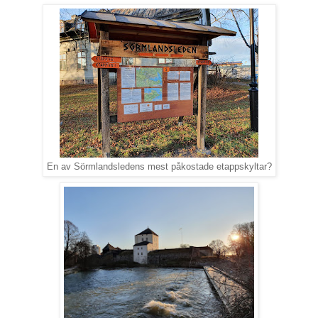
En av Sörmlandsledens mest påkostade etappskyltar?