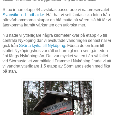
Strax innan etapp 44 avslutas passerade vi naturreservatet
Svanviken - Lindbacke.
Här har vi sett fantastiska foton från
när vårblommorna skapar en blå matta på våren, så hit får vi
återkomma framåt vårkanten och utforska mer.
Nu hade vi ytterligare några kilometer kvar på etapp 45 till
centrala Nyköping där vi avslutade vandringen senast när vi
gick från
Svärta kyrka till Nyköping
. Första delen fram till
slottet Nyköpingshus var rätt ocharmigt men sen går leden
fint längs Nyköpingsån. Det var mycket vatten i ån så fallet
vid Storhusfallet var mäktigt! Framme i Nyköping firade vi att
vi vandrat ytterligare 1,5 etapp av Sörmlandsleden med fika
på stan.