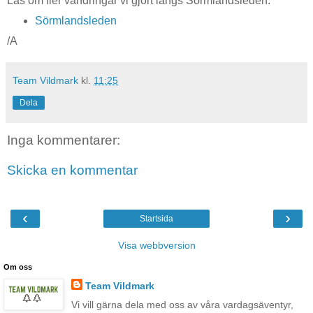
Läs om fler vandringar vi gjort längs Sörmlandsleden:
Sörmlandsleden
/A
Team Vildmark
kl.
11:25
Dela
Inga kommentarer:
Skicka en kommentar
‹
›
Startsida
Visa webbversion
Om oss
Team Vildmark
Vi vill gärna dela med oss av våra vardagsäventyr,