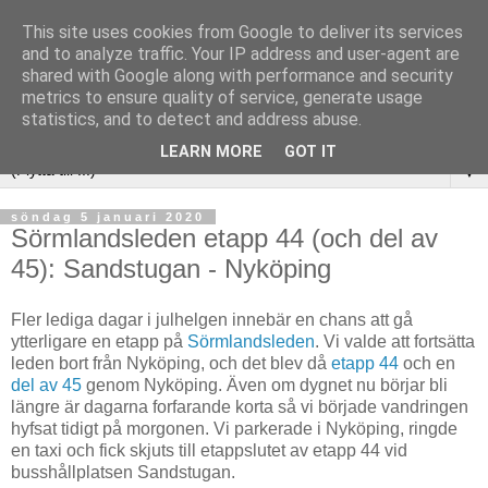
This site uses cookies from Google to deliver its services
and to analyze traffic. Your IP address and user-agent are
shared with Google along with performance and security
metrics to ensure quality of service, generate usage
statistics, and to detect and address abuse.
LEARN MORE
GOT IT
▼
söndag 5 januari 2020
Sörmlandsleden etapp 44 (och del av
45): Sandstugan - Nyköping
Fler lediga dagar i julhelgen innebär en chans att gå
ytterligare en etapp på
Sörmlandsleden
. Vi valde att fortsätta
leden bort från Nyköping, och det blev då
etapp 44
och en
del av 45
genom Nyköping. Även om dygnet nu börjar bli
längre är dagarna forfarande korta så vi började vandringen
hyfsat tidigt på morgonen. Vi parkerade i Nyköping, ringde
en taxi och fick skjuts till etappslutet av etapp 44 vid
busshållplatsen Sandstugan.