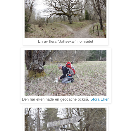
En av flera "Jätteekar" i området
Den här eken hade en geocache också,
Stora Eken