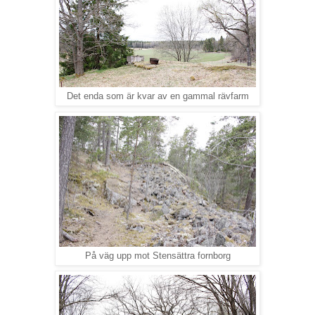
Det enda som är kvar av en gammal rävfarm
På väg upp mot Stensättra fornborg