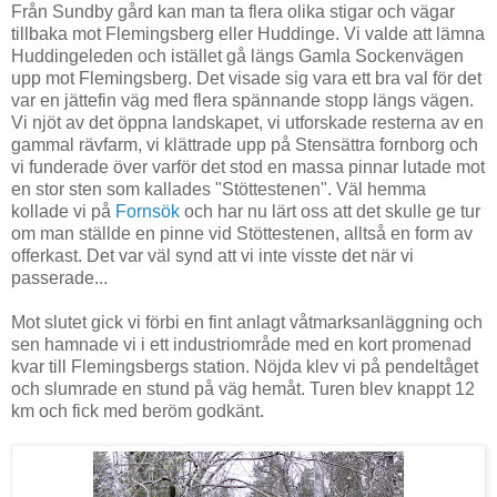
Från Sundby gård kan man ta flera olika stigar och vägar
tillbaka mot Flemingsberg eller Huddinge. Vi valde att lämna
Huddingeleden och istället gå längs Gamla Sockenvägen
upp mot Flemingsberg. Det visade sig vara ett bra val för det
var en jättefin väg med flera spännande stopp längs vägen.
Vi njöt av det öppna landskapet, vi utforskade resterna av en
gammal rävfarm, vi klättrade upp på Stensättra fornborg och
vi funderade över varför det stod en massa pinnar lutade mot
en stor sten som kallades "Stöttestenen". Väl hemma
kollade vi på
Fornsök
och har nu lärt oss att det skulle ge tur
om man ställde en pinne vid Stöttestenen, alltså en form av
offerkast. Det var väl synd att vi inte visste det när vi
passerade...
Mot slutet gick vi förbi en fint anlagt våtmarksanläggning och
sen hamnade vi i ett industriområde med en kort promenad
kvar till Flemingsbergs station. Nöjda klev vi på pendeltåget
och slumrade en stund på väg hemåt. Turen blev knappt 12
km och fick med beröm godkänt.