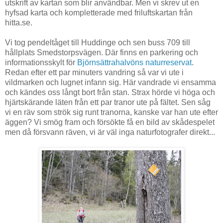
utskrift av kartan som blir användbar. Men vi skrev ut en
hyfsad karta och kompletterade med friluftskartan från
hitta.se.
Vi tog pendeltåget till Huddinge och sen buss 709 till
hållplats Smedstorpsvägen. Där finns en parkering och
informationsskylt för
Björnsättrahalvöns naturreservat
.
Redan efter ett par minuters vandring så var vi ute i
vildmarken och lugnet infann sig. Här vandrade vi ensamma
och kändes oss långt bort från stan. Strax hörde vi höga och
hjärtskärande läten från ett par tranor ute på fältet. Sen såg
vi en räv som strök sig runt tranorna, kanske var han ute efter
äggen? Vi smög fram och försökte få en bild av skådespelet
men då försvann räven, vi är väl inga naturfotografer direkt...