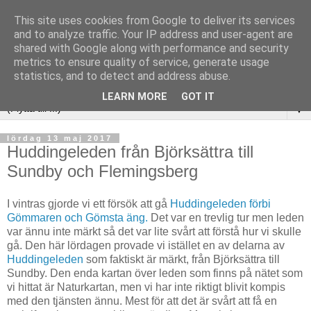
This site uses cookies from Google to deliver its services
and to analyze traffic. Your IP address and user-agent are
shared with Google along with performance and security
metrics to ensure quality of service, generate usage
statistics, and to detect and address abuse.
LEARN MORE
GOT IT
▼
lördag 13 maj 2017
Huddingeleden från Björksättra till
Sundby och Flemingsberg
I vintras gjorde vi ett försök att gå
Huddingeleden förbi
Gömmaren och Gömsta äng.
Det var en trevlig tur men leden
var ännu inte märkt så det var lite svårt att förstå hur vi skulle
gå. Den här lördagen provade vi istället en av delarna av
Huddingeleden
som faktiskt är märkt, från Björksättra till
Sundby. Den enda kartan över leden som finns på nätet som
vi hittat är Naturkartan, men vi har inte riktigt blivit kompis
med den tjänsten ännu. Mest för att det är svårt att få en