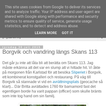
This site uses cookies from Google to deliver its services
and to analyze traffic. Your IP address and user-agent are
shared with Google along with performance and security
metrics to ensure quality of service, generate usage
statistics, and to detect and address abuse.
LEARN MORE
GOT IT
▼
torsdag 30 juli 2015
Borgvik och vandring längs Skans 113
Det går ju inte att låta bli att berätta om Skans 113. Jag
måste erkänna att det var en slump att vi hittade hit. Vi åkte
på morgonen från Karlstad för att besöka
Sliperiet
i Borgvik,
ett kombinerat konstgalleri och restaurang. På väg till
Borgvik så stannade vi vid en
avrättningsplats
(geocache så
klart)... Där Britta avrättades 1760 för barnamord fast det
egentligen borde ha varit pappan (officer) som skulle bränts
som inte tog hand om sin familj.