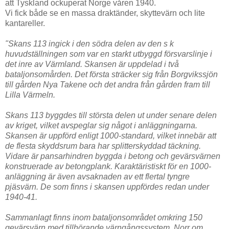
att Tyskland ockuperat Norge våren 1940.
Vi fick både se en massa draktänder, skyttevärn och lite
kantareller.
"Skans 113 ingick i den södra delen av den s k
huvudställningen som var en starkt utbyggd försvarslinje i
det inre av Värmland. Skansen är uppdelad i två
bataljonsomården. Det första sträcker sig från Borgvikssjön
till gården Nya Takene och det andra från gården fram till
Lilla Värmeln.
Skans 113 byggdes till största delen ut under senare delen
av kriget, vilket avspeglar sig något i anläggningarna.
Skansen är uppförd enligt 1000-standard, vilket innebär att
de flesta skyddsrum bara har splitterskyddad täckning.
Vidare är pansarhindren byggda i betong och gevärsvärnen
konstruerade av betongplank. Karaktäristiskt för en 1000-
anläggning är även avsaknaden av ett flertal tyngre
pjäsvärn. De som finns i skansen uppfördes redan under
1940-41.
Sammanlagt finns inom bataljonsområdet omkring 150
gevärsvärn med tillhörande värngångssystem. Norr om