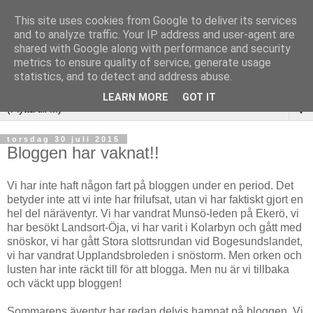
This site uses cookies from Google to deliver its services
and to analyze traffic. Your IP address and user-agent are
shared with Google along with performance and security
metrics to ensure quality of service, generate usage
statistics, and to detect and address abuse.
LEARN MORE
GOT IT
▼
torsdag 30 juli 2015
Bloggen har vaknat!!
Vi har inte haft någon fart på bloggen under en period. Det
betyder inte att vi inte har frilufsat, utan vi har faktiskt gjort en
hel del näräventyr. Vi har vandrat Munsö-leden på Ekerö, vi
har besökt Landsort-Öja, vi har varit i Kolarbyn och gått med
snöskor, vi har gått Stora slottsrundan vid Bogesundslandet,
vi har vandrat Upplandsbroleden i snöstorm. Men orken och
lusten har inte räckt till för att blogga. Men nu är vi tillbaka
och väckt upp bloggen!
Sommarens äventyr har redan delvis hamnat på bloggen. Vi