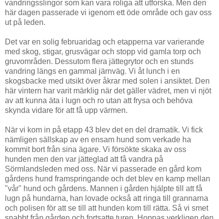
vandringsslingor som kan vara roliga att utforska. Men den
här dagen passerade vi igenom ett öde område och gav oss
ut på leden.
Det var en solig februaridag och etapperna var varierande
med skog, stigar, grusvägar och stopp vid gamla torp och
gruvområden. Dessutom flera jättegrytor och en stunds
vandring längs en gammal järnväg. Vi åt lunch i en
skogsbacke med utsikt över åkrar med solen i ansiktet. Den
här vintern har varit märklig när det gäller vädret, men vi njöt
av att kunna äta i lugn och ro utan att frysa och behöva
skynda vidare för att få upp värmen.
När vi kom in på etapp 43 blev det en del dramatik. Vi fick
nämligen sällskap av en ensam hund som verkade ha
kommit bort från sina ägare. Vi försökte skaka av oss
hunden men den var jätteglad att få vandra på
Sörmlandsleden med oss. När vi passerade en gård kom
gårdens hund framspringande och det blev en kamp mellan
"vår" hund och gårdens. Mannen i gården hjälpte till att få
lugn på hundarna, han lovade också att ringa till grannarna
och polisen för att se till att hunden kom till rätta. Så vi smet
snabbt från gården och fortsatte turen. Hoppas verkligen den