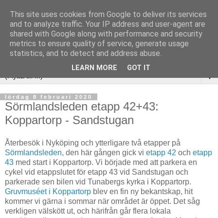
This site uses cookies from Google to deliver its services
and to analyze traffic. Your IP address and user-agent are
shared with Google along with performance and security
metrics to ensure quality of service, generate usage
statistics, and to detect and address abuse.
LEARN MORE
GOT IT
▼
lördag 8 februari 2020
Sörmlandsleden etapp 42+43:
Koppartorp - Sandstugan
Återbesök i Nyköping och ytterligare två etapper på
Sörmlandsleden
, den här gången gick vi
etapp 42
och
etapp
43
med start i Koppartorp. Vi började med att parkera en
cykel vid etappslutet för etapp 43 vid Sandstugan och
parkerade sen bilen vid Tunabergs kyrka i Koppartorp.
Gruvmuséet i Koppartorp
blev en fin ny bekantskap, hit
kommer vi gärna i sommar när området är öppet. Det såg
verkligen välskött ut, och härifrån går flera lokala