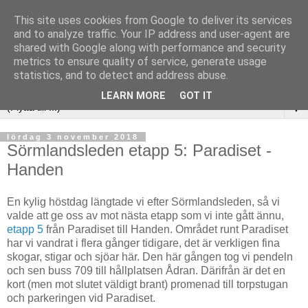
This site uses cookies from Google to deliver its services
and to analyze traffic. Your IP address and user-agent are
shared with Google along with performance and security
metrics to ensure quality of service, generate usage
statistics, and to detect and address abuse.
LEARN MORE
GOT IT
▼
lördag 3 november 2018
Sörmlandsleden etapp 5: Paradiset -
Handen
En kylig höstdag längtade vi efter Sörmlandsleden, så vi
valde att ge oss av mot nästa etapp som vi inte gått ännu,
etapp 5
från Paradiset till Handen. Området runt Paradiset
har vi vandrat i flera gånger tidigare, det är verkligen fina
skogar, stigar och sjöar här. Den här gången tog vi pendeln
och sen buss 709 till hållplatsen Ådran. Därifrån är det en
kort (men mot slutet väldigt brant) promenad till torpstugan
och parkeringen vid Paradiset.