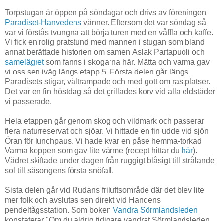
Torpstugan är öppen på söndagar och drivs av föreningen
Paradiset-Hanvedens
vänner. Eftersom det var söndag så
var vi förstås tvungna att börja turen med en våffla och kaffe.
Vi fick en rolig pratstund med mannen i stugan som bland
annat berättade historien om samen
Aslak Partapuoli och
samelägret
som fanns i skogarna här. Mätta och varma gav
vi oss sen iväg längs etapp 5. Första delen går längs
Paradisets stigar, vältrampade och med gott om rastplatser.
Det var en fin höstdag så det grillades korv vid alla eldstäder
vi passerade.
Hela etappen går genom skog och vildmark och passerar
flera naturreservat och sjöar. Vi hittade en fin udde vid sjön
Öran för lunchpaus. Vi hade kvar en påse hemma-torkad
Varma koppen som gav lite värme (recept hittar du
här
).
Vädret skiftade under dagen från ruggigt blåsigt till strålande
sol till säsongens första snöfall.
Sista delen går vid Rudans friluftsområde där det blev lite
mer folk och avslutas sen direkt vid Handens
pendeltågsstation. Som boken
Vandra Sörmlandsleden
konstaterar "Om du aldrig tidigare vandrat Sörmlandsleden