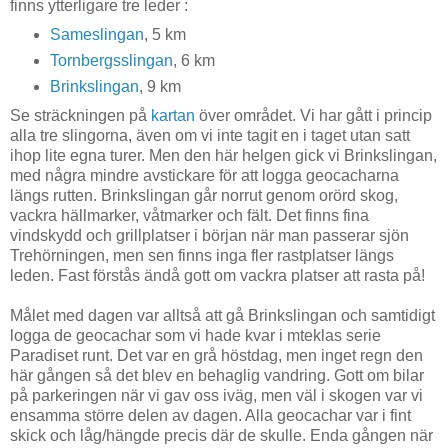
finns ytterligare tre leder :
Sameslingan
, 5 km
Tornbergsslingan
, 6 km
Brinkslingan
, 9 km
Se sträckningen på
kartan
över området. Vi har gått i princip
alla tre slingorna, även om vi inte tagit en i taget utan satt
ihop lite egna turer. Men den här helgen gick vi Brinkslingan,
med några mindre avstickare för att logga geocacharna
längs rutten. Brinkslingan går norrut genom orörd skog,
vackra hällmarker, våtmarker och fält. Det finns fina
vindskydd och grillplatser i början när man passerar sjön
Trehörningen, men sen finns inga fler rastplatser längs
leden. Fast förstås ändå gott om vackra platser att rasta på!
Målet med dagen var alltså att gå Brinkslingan och samtidigt
logga de geocachar som vi hade kvar i mteklas serie
Paradiset runt. Det var en grå höstdag, men inget regn den
här gången så det blev en behaglig vandring. Gott om bilar
på parkeringen när vi gav oss iväg, men väl i skogen var vi
ensamma större delen av dagen. Alla geocachar var i fint
skick och låg/hängde precis där de skulle. Enda gången när