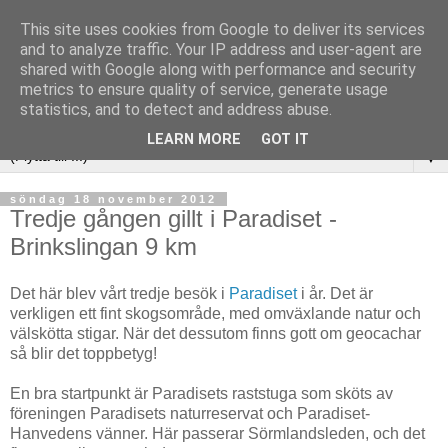
This site uses cookies from Google to deliver its services
and to analyze traffic. Your IP address and user-agent are
shared with Google along with performance and security
metrics to ensure quality of service, generate usage
statistics, and to detect and address abuse.
LEARN MORE
GOT IT
▼
söndag 18 november 2012
Tredje gången gillt i Paradiset -
Brinkslingan 9 km
Det här blev vårt tredje besök i
Paradiset
i år. Det är
verkligen ett fint skogsområde, med omväxlande natur och
välskötta stigar. När det dessutom finns gott om geocachar
så blir det toppbetyg!
En bra startpunkt är Paradisets raststuga som sköts av
föreningen Paradisets naturreservat och Paradiset-
Hanvedens vänner. Här passerar Sörmlandsleden, och det