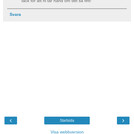
tack för att ni tar hand om det så fint!
Svara
‹
›
Startsida
Visa webbversion