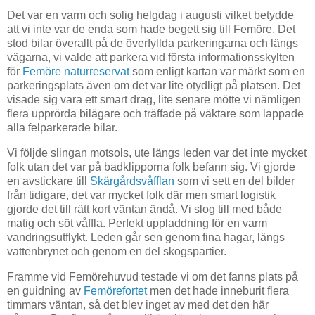
Det var en varm och solig helgdag i augusti vilket betydde
att vi inte var de enda som hade begett sig till Femöre. Det
stod bilar överallt på de överfyllda parkeringarna och längs
vägarna, vi valde att parkera vid första informationsskylten
för
Femöre naturreservat
som enligt kartan var märkt som en
parkeringsplats även om det var lite otydligt på platsen. Det
visade sig vara ett smart drag, lite senare mötte vi nämligen
flera upprörda bilägare och träffade på väktare som lappade
alla felparkerade bilar.
Vi följde slingan motsols, ute längs leden var det inte mycket
folk utan det var på badklipporna folk befann sig. Vi gjorde
en avstickare till
Skärgårdsvåfflan
som vi sett en del bilder
från tidigare, det var mycket folk där men smart logistik
gjorde det till rätt kort väntan ändå. Vi slog till med både
matig och söt våffla. Perfekt uppladdning för en varm
vandringsutflykt. Leden går sen genom fina hagar, längs
vattenbrynet och genom en del skogspartier.
Framme vid Femörehuvud testade vi om det fanns plats på
en guidning av
Femörefortet
men det hade inneburit flera
timmars väntan, så det blev inget av med det den här