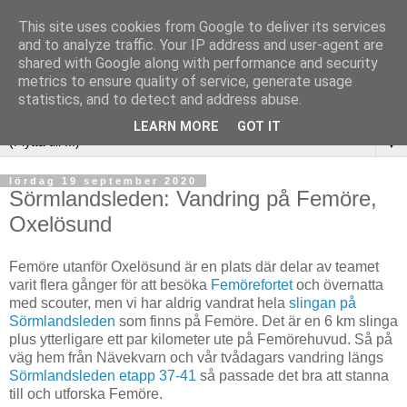
This site uses cookies from Google to deliver its services
and to analyze traffic. Your IP address and user-agent are
shared with Google along with performance and security
metrics to ensure quality of service, generate usage
statistics, and to detect and address abuse.
LEARN MORE
GOT IT
▼
lördag 19 september 2020
Sörmlandsleden: Vandring på Femöre,
Oxelösund
Femöre utanför Oxelösund är en plats där delar av teamet
varit flera gånger för att besöka
Femörefortet
och övernatta
med scouter, men vi har aldrig vandrat hela
slingan på
Sörmlandsleden
som finns på Femöre. Det är en 6 km slinga
plus ytterligare ett par kilometer ute på Femörehuvud. Så på
väg hem från Nävekvarn och vår tvådagars vandring längs
Sörmlandsleden etapp 37-41
så passade det bra att stanna
till och utforska Femöre.