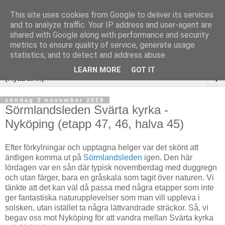
This site uses cookies from Google to deliver its services
and to analyze traffic. Your IP address and user-agent are
shared with Google along with performance and security
metrics to ensure quality of service, generate usage
statistics, and to detect and address abuse.
LEARN MORE
GOT IT
▼
söndag 3 november 2019
Sörmlandsleden Svärta kyrka -
Nyköping (etapp 47, 46, halva 45)
Efter förkylningar och upptagna helger var det skönt att
äntligen komma ut på
Sörmlandsleden
igen. Den här
lördagen var en sån där typisk novemberdag med duggregn
och utan färger, bara en gråskala som tagit över naturen. Vi
tänkte att det kan väl då passa med några etapper som inte
ger fantastiska naturupplevelser som man vill uppleva i
solsken, utan istället ta några lättvandrade sträckor. Så, vi
begav oss mot Nyköping för att vandra mellan Svärta kyrka