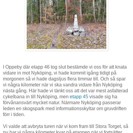
I Oppeby där etapp 46 tog slut bestämde vi oss för att knata
vidare in mot Nyköping, vi hade kommit igång tidigt på
morgonen så vi hade dagsljus flera timmar till. Och så spar
vi några kilometer när vi ska vandra vidare från Nyköping
nästa gång. Här hade vi tänkt oss att det var mest asfalterad
cykelbana in till Nyköping, men
etapp 45
visade sig ha
förvånansvärt mycket natur. Närmare Nyköping passerar
leden en skogspark med informationsskyltar om gruvdriften
förr i tiden.
Vi valde att avbryta turen när vi kom fram till Stora Torget, så
nu har vi några kilometer kvar på etappen när vi fortsätter.