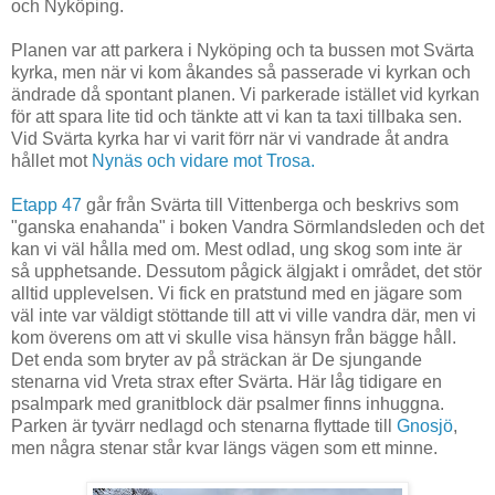
och Nyköping.
Planen var att parkera i Nyköping och ta bussen mot Svärta
kyrka, men när vi kom åkandes så passerade vi kyrkan och
ändrade då spontant planen. Vi parkerade istället vid kyrkan
för att spara lite tid och tänkte att vi kan ta taxi tillbaka sen.
Vid Svärta kyrka har vi varit förr när vi vandrade åt andra
hållet mot
Nynäs och vidare mot Trosa.
Etapp 47
går från Svärta till Vittenberga och beskrivs som
"ganska enahanda" i boken Vandra Sörmlandsleden och det
kan vi väl hålla med om. Mest odlad, ung skog som inte är
så upphetsande. Dessutom pågick älgjakt i området, det stör
alltid upplevelsen. Vi fick en pratstund med en jägare som
väl inte var väldigt stöttande till att vi ville vandra där, men vi
kom överens om att vi skulle visa hänsyn från bägge håll.
Det enda som bryter av på sträckan är De sjungande
stenarna vid Vreta strax efter Svärta. Här låg tidigare en
psalmpark med granitblock där psalmer finns inhuggna.
Parken är tyvärr nedlagd och stenarna flyttade till
Gnosjö
,
men några stenar står kvar längs vägen som ett minne.