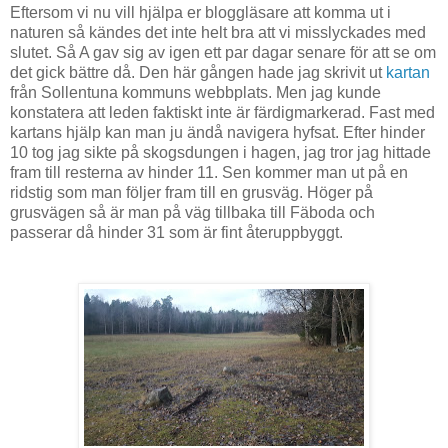
Eftersom vi nu vill hjälpa er bloggläsare att komma ut i
naturen så kändes det inte helt bra att vi misslyckades med
slutet. Så A gav sig av igen ett par dagar senare för att se om
det gick bättre då. Den här gången hade jag skrivit ut
kartan
från Sollentuna kommuns webbplats. Men jag kunde
konstatera att leden faktiskt inte är färdigmarkerad. Fast med
kartans hjälp kan man ju ändå navigera hyfsat. Efter hinder
10 tog jag sikte på skogsdungen i hagen, jag tror jag hittade
fram till resterna av hinder 11. Sen kommer man ut på en
ridstig som man följer fram till en grusväg. Höger på
grusvägen så är man på väg tillbaka till Fäboda och
passerar då hinder 31 som är fint återuppbyggt.