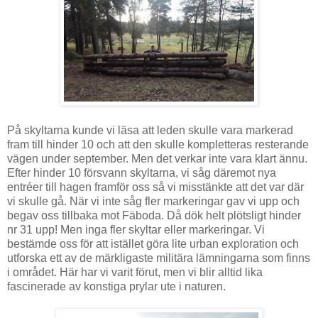
På skyltarna kunde vi läsa att leden skulle vara markerad
fram till hinder 10 och att den skulle kompletteras resterande
vägen under september. Men det verkar inte vara klart ännu.
Efter hinder 10 försvann skyltarna, vi såg däremot nya
entréer till hagen framför oss så vi misstänkte att det var där
vi skulle gå. När vi inte såg fler markeringar gav vi upp och
begav oss tillbaka mot Fäboda. Då dök helt plötsligt hinder
nr 31 upp! Men inga fler skyltar eller markeringar. Vi
bestämde oss för att istället göra lite urban exploration och
utforska ett av de märkligaste militära lämningarna som finns
i området. Här har vi varit förut, men vi blir alltid lika
fascinerade av konstiga prylar ute i naturen.