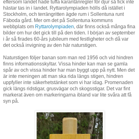
eftersom landet hade tuffa karantänregler för djur så fick inte
hästar tas in i landet. Ryttarolympiaden hölls då istället i
Stockholm, och terrängritten ägde rum i Sollentuna runt
Fäboda gård. Mer om det på Sollentuna kommuns
webbplats om
Ryttarolympiaden
, där finns också många fina
bilder om hur det gick till på den tiden. I början av september
i år så firades 60-års jubileum med festligheter och då var
det också invigning av den här naturstigen.
Naturstigen följer banan som man red 1956 och vid hindren
finns informationsskyltar. Vissa hinder kan man se gamla
spår av och vissa hinder har man byggt upp på nytt. Men det
är inte meningen att man ska rida längs stigen, hindren
uppfyller inte säkerhetstänket som vi har idag. Promenaden
gick längs ridstigar, grusvägar och skogsstigar. Det var fint
markerat även om markeringarna ibland var lite svåra att få
syn på.