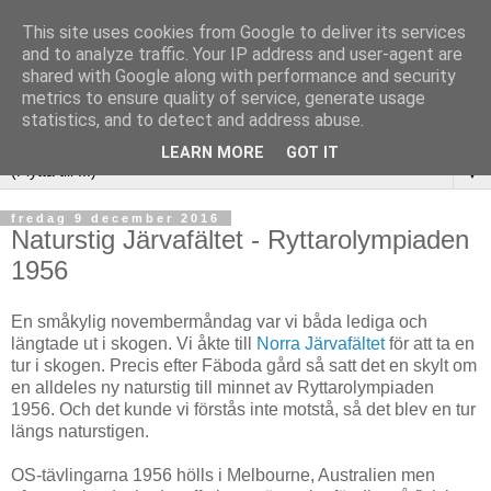
This site uses cookies from Google to deliver its services
and to analyze traffic. Your IP address and user-agent are
shared with Google along with performance and security
metrics to ensure quality of service, generate usage
statistics, and to detect and address abuse.
LEARN MORE
GOT IT
▼
fredag 9 december 2016
Naturstig Järvafältet - Ryttarolympiaden
1956
En småkylig novembermåndag var vi båda lediga och
längtade ut i skogen. Vi åkte till
Norra Järvafältet
för att ta en
tur i skogen. Precis efter Fäboda gård så satt det en skylt om
en alldeles ny naturstig till minnet av Ryttarolympiaden
1956. Och det kunde vi förstås inte motstå, så det blev en tur
längs naturstigen.
OS-tävlingarna 1956 hölls i Melbourne, Australien men