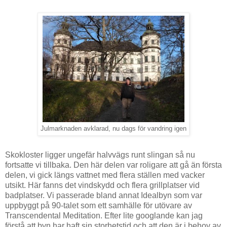
Julmarknaden avklarad, nu dags för vandring igen
Skokloster ligger ungefär halvvägs runt slingan så nu
fortsatte vi tillbaka. Den här delen var roligare att gå än första
delen, vi gick längs vattnet med flera ställen med vacker
utsikt. Här fanns det vindskydd och flera grillplatser vid
badplatser. Vi passerade bland annat Idealbyn som var
uppbyggt på 90-talet som ett samhälle för utövare av
Transcendental Meditation. Efter lite googlande kan jag
förstå att byn har haft sin storhetstid och att den är i behov av