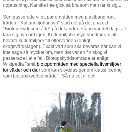
upprustning. Kanske inte gick så bra som man tänkt sig...
Sen passerade vi ett par områden med plastband runt
träden, "Kulturmiljöhänsyn" stod det på det ena och
"Biotopskyddsområde" på det andra. Så nu var det dags att
lära sig nya ord igen. Kulturmiljöhänsyn handlar om att
bevara kulturmiljöer till eftervärlden (enligt
skogsvårdslagen). Exakt vad som ska bevaras här kan vi
inte säga så mycket om, men det var en fin skog vi
passerade i alla fall. Biotopskyddsområde är enligt
Wikipe
dia "
små
biotopområden
med speciella livsmiljöer
för
växter
och
djur
som kan skyddas genom klassificering
som biotopskyddsområde". Så nu vet ni det!