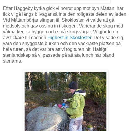
Efter Häggeby kyrka gick vi norrut upp mot byn Måttan, här
fick vi gå längs bilvägar så inte den roligaste delen av leden.
Vid Måttan börjar slingan till Skokloster, vi valde att gå
medsols och gav oss nu in i skogen. Varierande skog med
våtmarker, kalhyggen och små skogsvägar. Vi gjorde en
avstickare till cachen
Highest in Skokloster
. Det visade sig
vara den snyggaste burken och den vackraste platsen på
hela turen, så det var bra att vi tog turen hit. Häftigt
stenlandskap så vi passade på att äta lunch här bland
stenarna.