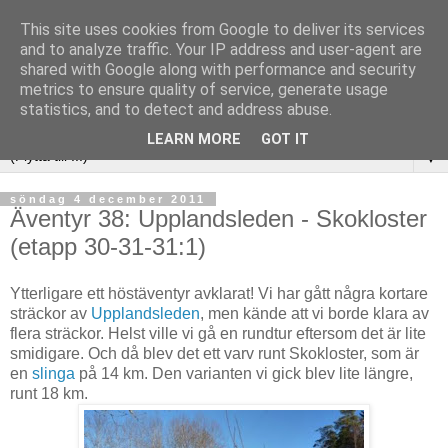
This site uses cookies from Google to deliver its services
and to analyze traffic. Your IP address and user-agent are
shared with Google along with performance and security
metrics to ensure quality of service, generate usage
statistics, and to detect and address abuse.
LEARN MORE
GOT IT
▼
söndag 4 december 2011
Äventyr 38: Upplandsleden - Skokloster
(etapp 30-31-31:1)
Ytterligare ett höstäventyr avklarat! Vi har gått några kortare
sträckor av
Upplandsleden
, men kände att vi borde klara av
flera sträckor. Helst ville vi gå en rundtur eftersom det är lite
smidigare. Och då blev det ett varv runt Skokloster, som är
en
slinga
på 14 km. Den varianten vi gick blev lite längre,
runt 18 km.