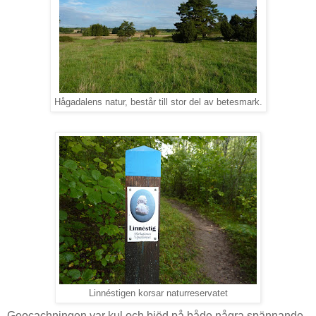
Hågadalens natur, består till stor del av betesmark.
Linnéstigen korsar naturreservatet
Geocachningen var kul och bjöd på både några spännande