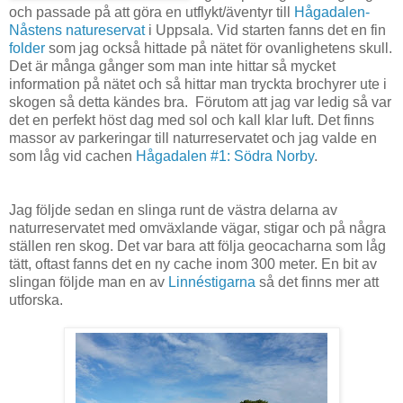
och passade på att göra en utflykt/äventyr till
Hågadalen-
Nåstens natureservat
i Uppsala. Vid starten fanns det en fin
folder
som jag också hittade på nätet för ovanlighetens skull.
Det är många gånger som man inte hittar så mycket
information på nätet och så hittar man tryckta brochyrer ute i
skogen så detta kändes bra. Förutom att jag var ledig så var
det en perfekt höst dag med sol och kall klar luft. Det finns
massor av parkeringar till naturreservatet och jag valde en
som låg vid cachen
Hågadalen #1: Södra Norby
.
Jag följde sedan en slinga runt de västra delarna av
naturreservatet med omväxlande vägar, stigar och på några
ställen ren skog. Det var bara att följa geocacharna som låg
tätt, oftast fanns det en ny cache inom 300 meter. En bit av
slingan följde man en av
Linnéstigarna
så det finns mer att
utforska.