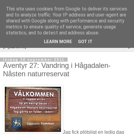
This site uses cookies from Google to deliver its services
and to analyze traffic. Your IP address and user-agent are
shared with Google along with performance and security
metrics to ensure quality of service, generate usage
statistics, and to detect and address abuse.
LEARN MORE
GOT IT
▼
lördag 10 september 2011
Äventyr 27: Vandring i Hågadalen-
Nåsten naturreservat
Jag fick plötsligt en ledig dag