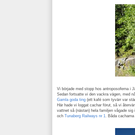
Vi började med stopp hos antroposoferna i J
Sedan fortsatte vi den vackra vägen, med n
Gamla goda ting
(ett kafé som tyvärr var stä
Här hade vi loggat cachar förut, så vi återvän
vattnet så (nästan) hela familjen vågade sig 
och
Tunaberg Railways nr 1
. Båda cacharna 