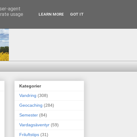
user-agent
erate usage
LEARN MORE
GOT IT
Kategorier
Vandring
(308)
Geocaching
(284)
Semester
(84)
Vardagsäventyr
(59)
Friluftstips
(31)