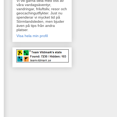
Vi vill gärna dela med oss av
våra vardagsäventyr,
vandringar, friluftsliv, resor och
geocachingutflykter. Just nu
spenderar vi mycket tid på
Sörmlandsleden, men bjuder
även på tips från andra
platser.
Visa hela min profil