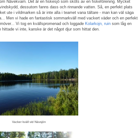
rr om Nävekvarn. Det är en fiskesjö som sköts av en fiskeförening. Mycket
vindskydd, dessutom fanns dass och rinnande vatten. Så, en perfekt plats
cket ute i vildmarken så är inte alla i teamet vana tältare - man kan väl säga
detta... Men vi hade en fantastisk sommarkväll med vackert väder och en perfekt
r framöver... Vi tog en kvällspromenad och loggade
Kolarkojn, ruin
som låg en
hittade vi inte, kanske är det något djur som hittat den.
Vacker kväll vid Nävsjön