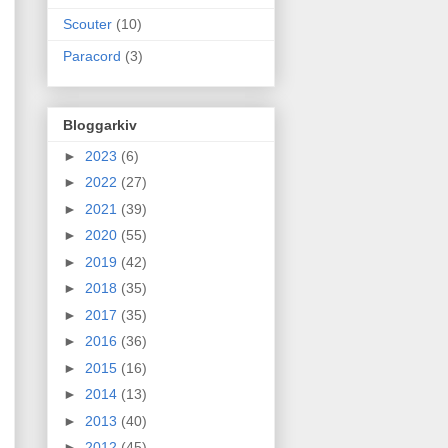
Scouter
(10)
Paracord
(3)
Bloggarkiv
►
2023
(6)
►
2022
(27)
►
2021
(39)
►
2020
(55)
►
2019
(42)
►
2018
(35)
►
2017
(35)
►
2016
(36)
►
2015
(16)
►
2014
(13)
►
2013
(40)
►
2012
(45)