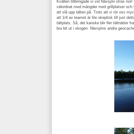
Kvällen tillbringade vi vid Nävsjön strax no
välordnat med mängder med grillplatser och 
att slå upp tälten på. Trots att vi rör oss my
att 1/4 av teamet är lite skeptisk till just 
tältplats. Så, det kanske blir fler tältnätte
bra bit ut i skogen. Nävsjöns andra geocache 