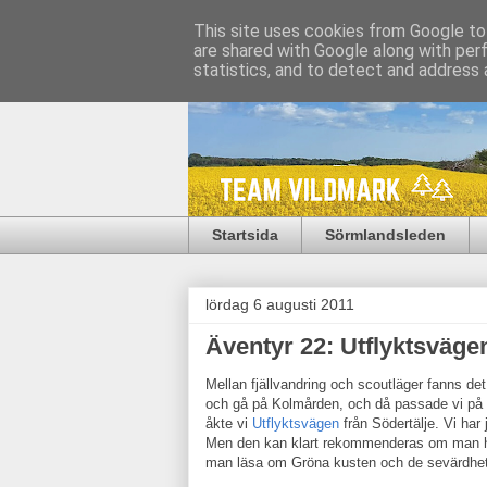
This site uses cookies from Google to 
are shared with Google along with per
statistics, and to detect and address 
Startsida
Sörmlandsleden
lördag 6 augusti 2011
Äventyr 22: Utflyktsväge
Mellan fjällvandring och scoutläger fanns det 
och gå på Kolmården, och då passade vi på att
åkte vi
Utflyktsvägen
från Södertälje. Vi har
Men den kan klart rekommenderas om man har
man läsa om Gröna kusten och de sevärdhet