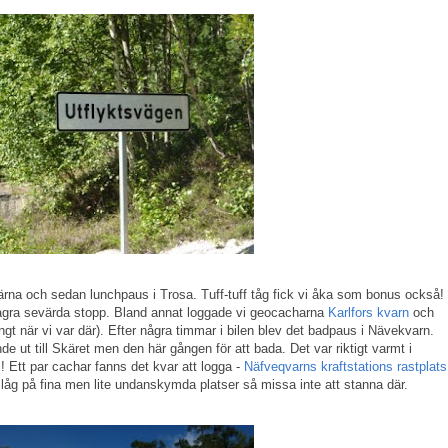
ärna och sedan lunchpaus i Trosa. Tuff-tuff tåg fick vi åka som bonus också!
ågra sevärda stopp. Bland annat loggade vi geocacharna
Karlfors kvarn
och
ngt när vi var där). Efter några timmar i bilen blev det badpaus i Nävekvarn.
de ut till Skäret men den här gången för att bada. Det var riktigt varmt i
i! Ett par cachar fanns det kvar att logga -
Näfveqvarns kraftstations rastplats
låg på fina men lite undanskymda platser så missa inte att stanna där.