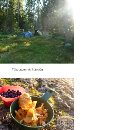
Tältplatsen vid Nävsjön