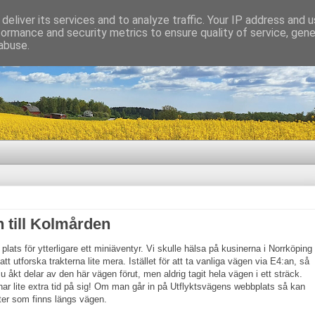
deliver its services and to analyze traffic. Your IP address and 
formance and security metrics to ensure quality of service, gen
abuse.
n till Kolmården
plats för ytterligare ett miniäventyr. Vi skulle hälsa på kusinerna i Norrköping
 utforska trakterna lite mera. Istället för att ta vanliga vägen via E4:an, så
 ju åkt delar av den här vägen förut, men aldrig tagit hela vägen i ett sträck.
 lite extra tid på sig! Om man går in på Utflyktsvägens webbplats så kan
er som finns längs vägen.