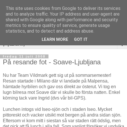
This site uses cookies from Google to deliver its services
and to analyze traffic. Your IP address and user-agent are
shared with Google along with performance and security
metrics to ensure quality of service, generate usage
statistics, and to detect and address abuse.
LEARN MORE
GOT IT
▼
fredag 11 juli 2008
På resande fot - Soave-Ljubljana
Nu har Team Vildmark gett sig ut på sommarsemester!
Resan startade i Milano där vi landade på Malpensa,
hämtade hyrbilen och gav oss direkt av österut. Vi tog en
lugn bilresa mot Soave där vi skulle bo första natten. Enkel
körning tack vare Ingrid (dvs vår bil-GPS).
Lunchen intogs vid Iseo-sjön och i staden Iseo. Mycket
pittoreskt och vacker utsikt mot bergen på andra sidan sjön.
Eftersom vi kom mitt i siestan så var staden rätt ödslig, men
det gick att få lunch i alla fall. Som vanligt försöker vi undvika