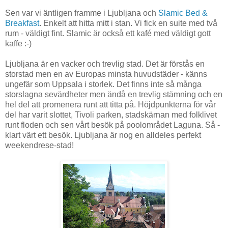
Sen var vi äntligen framme i Ljubljana och
Slamic Bed &
Breakfast
. Enkelt att hitta mitt i stan. Vi fick en suite med två
rum - väldigt fint. Slamic är också ett kafé med väldigt gott
kaffe :-)
Ljubljana är en vacker och trevlig stad. Det är förstås en
storstad men en av Europas minsta huvudstäder - känns
ungefär som Uppsala i storlek. Det finns inte så många
storslagna sevärdheter men ändå en trevlig stämning och en
hel del att promenera runt att titta på. Höjdpunkterna för vår
del har varit slottet, Tivoli parken, stadskärnan med folklivet
runt floden och sen vårt besök på poolområdet Laguna. Så -
klart värt ett besök. Ljubljana är nog en alldeles perfekt
weekendrese-stad!