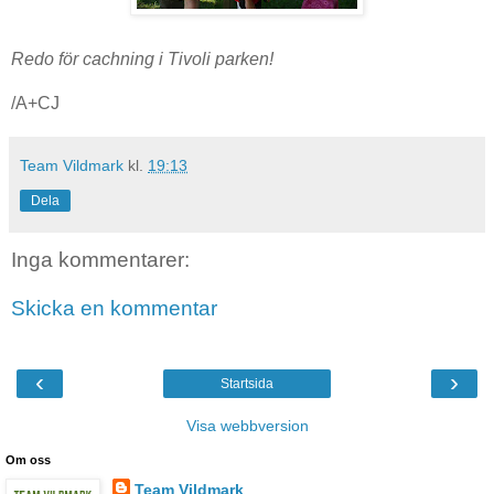
Redo för cachning i Tivoli parken!
/A+CJ
Team Vildmark
kl.
19:13
Dela
Inga kommentarer:
Skicka en kommentar
‹
›
Startsida
Visa webbversion
Om oss
Team Vildmark