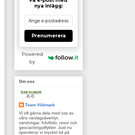
Få e-post med
nya inlägg:
Prenumerera
Powered
by
Om oss
Team Vildmark
Vi vill gärna dela med oss av
våra vardagsäventyr,
vandringar, friluftsliv, resor och
geocachingutflykter. Just nu
spenderar vi mycket tid på