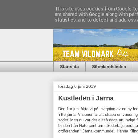
This site uses cookies from Google to 
are shared with Google along with per
statistics, and to detect and address 
Startsida
Sörmlandsleden
torsdag 6 juni 2019
Kustleden i Järna
Den 1:a juni åkte vi på invigning av en ny le
Ytterjärna. Visionen är att skapa en vandring
söder. Men nu var det alltså dags att inviga 
Lindén från Naturcentrum i Södertälje berät
ordföranden i Järna kommundel, Hanna Klingbo