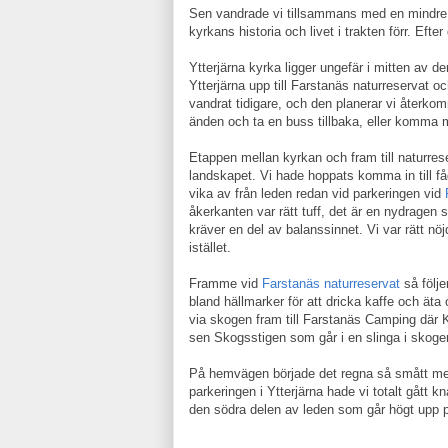
Sen vandrade vi tillsammans med en mindre sk
kyrkans historia och livet i trakten förr. Eft
Ytterjärna kyrka ligger ungefär i mitten av d
Ytterjärna upp till Farstanäs naturreservat 
vandrat tidigare, och den planerar vi återko
änden och ta en buss tillbaka, eller komma m
Etappen mellan kyrkan och fram till naturres
landskapet. Vi hade hoppats komma in till f
vika av från leden redan vid parkeringen vid
åkerkanten var rätt tuff, det är en nydragen 
kräver en del av balanssinnet. Vi var rätt n
istället.
Framme vid
Farstanäs naturreservat
så följe
bland hällmarker för att dricka kaffe och äta
via skogen fram till Farstanäs Camping där K
sen Skogsstigen som går i en slinga i skoge
På hemvägen började det regna så smått men 
parkeringen i Ytterjärna hade vi totalt gått 
den södra delen av leden som går högt upp på