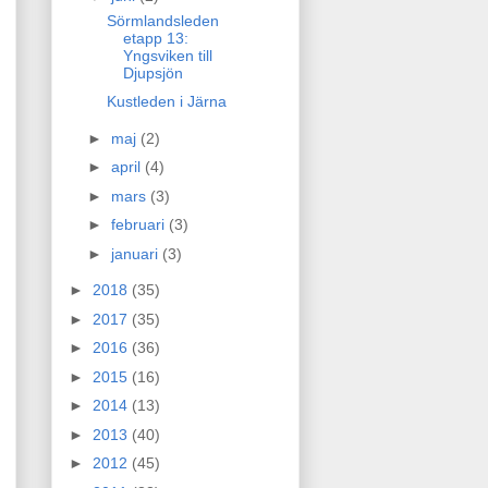
Sörmlandsleden
etapp 13:
Yngsviken till
Djupsjön
Kustleden i Järna
►
maj
(2)
►
april
(4)
►
mars
(3)
►
februari
(3)
►
januari
(3)
►
2018
(35)
►
2017
(35)
►
2016
(36)
►
2015
(16)
►
2014
(13)
►
2013
(40)
►
2012
(45)