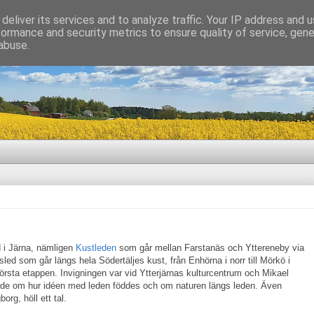
deliver its services and to analyze traffic. Your IP address and 
formance and security metrics to ensure quality of service, gen
abuse.
d i Järna, nämligen
Kustleden
som går mellan Farstanäs och Yttereneby via
sled som går längs hela Södertäljes kust, från Enhörna i norr till Mörkö i
första etappen. Invigningen var vid Ytterjärnas kulturcentrum och Mikael
tade om hur idéen med leden föddes och om naturen längs leden. Även
rg, höll ett tal.