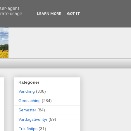
user-agent
erate usage
LEARN MORE
GOT IT
Kategorier
Vandring
(308)
Geocaching
(284)
Semester
(84)
Vardagsäventyr
(59)
Friluftstips
(31)