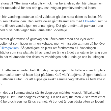
ara till Ytterjärna kyrka där vi fick mer berättelser, den här gången om
er det tackade vi för oss och gav oss iväg att premiärvandra på leden.
en här vandringssträckan så vi valde att gå den norra delen av leden, från
och sen tillbaka igen. Den södra delen går tillsammans med
Ekoleden
som vi
mma till och vandra igen en annan gång. Det går utmärkt att parkera i ena
ed buss hela vägen från Järna eller Södertälje.
ervatet går främst på grusväg och i åkerkanter med fina vyer över
ågeltornet som ligger mitt i en kohage, men vi missade att man då behöver
Pilkrogsviken
. Så ytterligare en plats att återkomma till. Vandringen i
sträcka som inte plattats till av vandrare ännu så det var ojämn terräng som
öjda när vi lämnade den delen av vandringen och kunde ge oss in i skogen
r Kustleden en redan befintlig stig, Skogsstigen. Här hittade vi en fin plats
 ostmackor som vi hade köpt på Järna Kafé vid Ytterjärna. Stigen fortsätter
ustleden slutar. För att slippa gå exakt samma väg tillbaka så fortsatte vi
n.
det var ljumma vindar så lite duggregn märktes knappt. Tillbaka vid
knappt 15 km under dagens vandring. En helt okej tur, men vi ser fram emot
 berg och sen ner längs vattnet. Vi tror det är den bästa biten av leden!