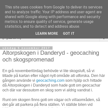
This site uses cookies from Google to deliver its services
and to analyze traffic. Your IP address and user-agent are
shared with Google along with performance and security
metrics to ensure quality of service, generate usage
statistics, and to detect and address abuse.
LEARN MORE
GOT IT
▼
söndag 5 november 2017
Altorpskogen i Danderyd - geocaching
och skogspromenad
En grå novemberlördag behövde vi lite skogsluft, så vi
tittade på kartan efter något nytt område att utforska. Den här
gången använde vi
geocaching.com
som hjälp och hittade
då Altorpskogen i Danderyd som hade gott om geocachar
och där var dessutom en skog som vi aldrig vandrat i.
Runt om skogen finns gott om vägar och villaområden, så
det går att parkera på flera ställen. Vi ställde bilen vid