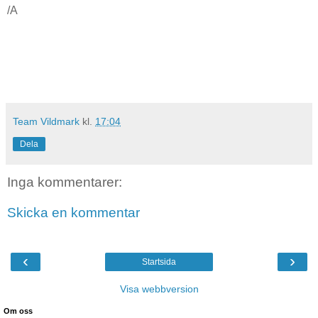
/A
Team Vildmark
kl.
17:04
Dela
Inga kommentarer:
Skicka en kommentar
‹
›
Startsida
Visa webbversion
Om oss