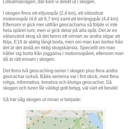
Lillkalmarvägen, där kom vi direkt ut i skogen.
I skogen finns ett elljusspår (2,4 km), ett välordnat
motionsspår (4,6 alt 6,7 km) samt ett terrängspår (4,4 km).
Eftersom vi gick mer utifrån geocacharna så följde vi inte
hela spåret runt, men vi gick delar på alla spår. Det är en
välanvänd skog så det fanns ett virrvarr av andra stigar att
följa. E18 är aldrig långt borta, men om man kan bortse från
det är det ändå en riktig skogskänsla. Speciellt om man
håller sig borta från joggarna i motionsspåret, eftersom man
då är rätt ensam i skogen.
Det finns två geocaching-serier i skogen plus flera andra
geocachar också. Båda serierna var i fint skick, med flera
roliga, informativa, kreativa och kluriga geocachar. Så
skogen och turen får väldigt gott betyg, väl värt ett besök!
Så här såg skogen ut innan vi började: