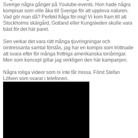
Sverige några gånger på Youtube-events. Hon hade några
kompisar som ville åka till Sverige för att uppleva naturen.
Vad gör man då? Perfekt fråga för mig! Vi kom fram till att
Stockholms skärgård, Gotland eller Kungsleden skulle vara
bäst för det här paret.
Sen verkar det vara rätt många tjuvringningar och
ointressanta samtal förstås, jag har en kompis som tröttnade
att svara efter för många fnittriga amerikanska tonåringar.
Men som koncept gillar jag verkligen den här kampanjen.
Några roliga videor som ni inte får missa. Först Stefan
Löfven som svarar i telefonen.