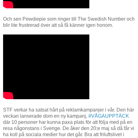
Och sen Pewdiepie som ringer till The Swedish Number och
blir lite frustrerad över att så få känner igen honom.
STF verkar ha satsat hårt på reklamkampanjer i vår. Den här
veckan lanserade dom en ny kampanj,
#VÅGAUPPTÄCK
där 10 personer har kunna paxa plats för att följa med på en
resa någonstans i Sverige. De åker den 20:e maj så då får vi
ha koll på sociala medier hur det går. Bra att friluftslivet i