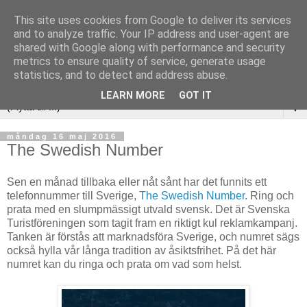
This site uses cookies from Google to deliver its services
and to analyze traffic. Your IP address and user-agent are
shared with Google along with performance and security
metrics to ensure quality of service, generate usage
statistics, and to detect and address abuse.
LEARN MORE
GOT IT
▼
måndag 16 maj 2016
The Swedish Number
Sen en månad tillbaka eller nåt sånt har det funnits ett
telefonnummer till Sverige,
The Swedish Number
. Ring och
prata med en slumpmässigt utvald svensk. Det är Svenska
Turistföreningen som tagit fram en riktigt kul reklamkampanj.
Tanken är förstås att marknadsföra Sverige, och numret sägs
också hylla vår långa tradition av åsiktsfrihet. På det här
numret kan du ringa och prata om vad som helst.