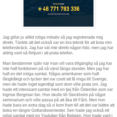
Jag gillar ju alltid roliga initiativ så jag registrerade mig
direkt. Tänkte att det också var en bra teknik för att bota min
telefonskräck. Jag har väl inte direkt någon fobi, men jag har
aldrig varit så förtjust i att prata telefon.
Man bestämmer själv när man vill vara tillgänglig så jag har
inte haft funktionen på så värst långa stunder. Men jag har
haft en del roliga samtal. Några amerikaner som haft
långtråkigt och tycker det var coolt att få ringa till Sverige,
men de hade inget egentligt som dom ville prata om. Jag
hade ett intressant samtal med en tjej från Österrike som var
Ingmar Bergman fan. Hon skulle till Stockholm på något
seminarium och ville passa på att åka till Fårö. Men hon
hade bara en extra dag så vi kom fram till att det var bättre att
boka en längre Gotlandssemester. Sen hade jag också ett
roligt samtal med en Youtuber från Belgien. Hon hade varit i