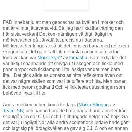
FAD innebär ju att man geocachar på kvällen i mörker och
det är vi inte jättevana vid. Så, jag har fixat lite träning den
här sista veckan! Det kom nämligen väldigt lägligt tre
mörkercacher på Järvafältet precis nu i dagarna.
Mörkercacher fungerar så att det finns en bana med reflexer i
skogen som det gäller att följa. Första cachen som vi tog
förra veckan var
Mörkersyn?
av
tomashu
. Barnen tyckte det
var riktigt spännande att smyga ut i skogen och fickla med
pannlampor och ficklampor. Lite läskigt var det men bara
lite... Det gick alldeles utmärkt att hitta reflexerna även om
det var några ställen som var lite tuffare att hitta. Men banan
fick med beröm godkänt! Och vi fick testa utrustningen som
behövde fixas till lite.
Andra mörkercachen kom i fredags (
Mörka Slingan
av
Team_5B
) och banan började bara några hundra meter från
scoutgården där CJ, C och E tillbringade helgen på hajk. Så
det var ju lägligt! När alla andra scouter och ledare hade gått
och lagt sig på lördagkvällen så gav sig CJ, C och en annan