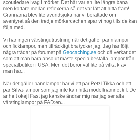
scoutledare iväg i mörket. Det här var en lite längre bana
men kortare mellan reflexerna så det var lätt att hitta fram!
Grannarna blev lite avundsjuka när vi berättade om
äventyret så den tredje mörkercachen spar vi nog tills de kan
följa med.
Vi har ingen värstingutrustning när det gäller pannlampor
och ficklampor, men tillräckligt bra tycker jag. Jag har följt
några trådar på forumet på
Geocaching.se
och då verkar det
som att man bara absolut måste specialbeställa lampor från
specialbutiker i USA. Men det beror väl lite på vilka krav
man har...
När det gäller pannlampor har vi ett par Petzl Tikka och ett
par Silva-lampor som jag inte kan hitta modellnamnet till. De
är helt okej! Fast jag kanske ändrar mig när jag ser alla
värstinglampor på FAD:en...