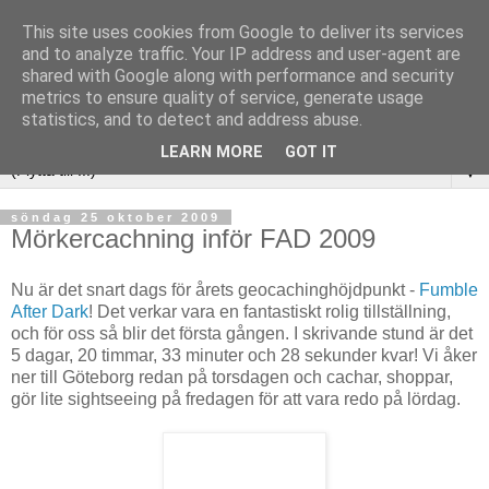
This site uses cookies from Google to deliver its services
and to analyze traffic. Your IP address and user-agent are
shared with Google along with performance and security
metrics to ensure quality of service, generate usage
statistics, and to detect and address abuse.
LEARN MORE
GOT IT
▼
söndag 25 oktober 2009
Mörkercachning inför FAD 2009
Nu är det snart dags för årets geocachinghöjdpunkt -
Fumble
After Dark
! Det verkar vara en fantastiskt rolig tillställning,
och för oss så blir det första gången. I skrivande stund är det
5 dagar, 20 timmar, 33 minuter och 28 sekunder kvar! Vi åker
ner till Göteborg redan på torsdagen och cachar, shoppar,
gör lite sightseeing på fredagen för att vara redo på lördag.